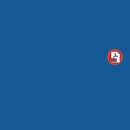
ados preço
os são paulo
dos valor
ica
atizados
matizados
istribuição fracionada
 armazenagem
argas
 perecíveis
ibuição
ística
s climatizados