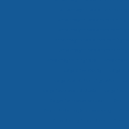
Armazenagem para alimentos congel
Armazenagem para alimentos refrige
Armazenagem para alimentos refrige
Armazenagem para alimentos refrigera
Armazenagem para alimentos refrige
Armazenagem refrigerada
Armazenamen
Carga cross docking
Carga de 
Carga de alimentos refrigerados
Car
Carga fracionada e dedicada
Carga fracio
Cargas fracionadas são paulo
Centro 
Centro de distribuição cross docking
Cros
Cross docking fornecedores
Cross do