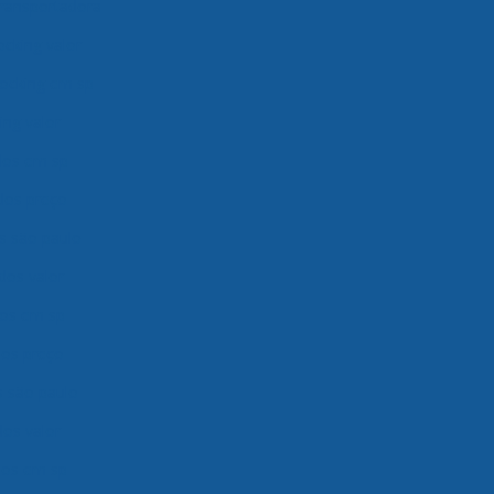
transportadora
ocking valor
ocking em sp
ng valor
ados em sp
ados preço
os são paulo
dos valor
dos em sp
dos preço
s são paulo
dos valor
ados em sp