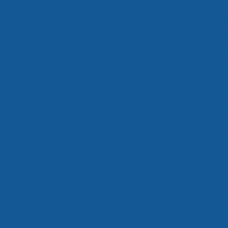
Empresa de transporte fracionado de alim
Empresa de transporte interestadual
Empresa 
Empresa que transporta produtos 
Empresa que transporta produtos re
Empresa transportadora de ali
Empresa transportadora de merc
Empresas de armazenagem e logíst
Empresas de cross docking
Empresas de lo
Empresas de logística e armaz
Empresas de logística refrige
Empresas de transportes fraci
Empresas que fazem cross do