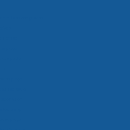
 produtos congelados
cíveis
eis em sp
eis preço
s são paulo
 sp
zados preço
dos são paulo
zados valor
lados em sp
ados preço
os são paulo