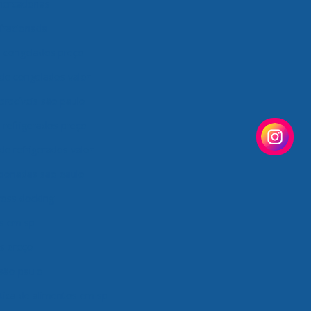
mercadorias
fracionada
e congelados preço
de congelados valor
erecíveis são paulo
 refrigerados preço
de refrigerados valor
cionadas são paulo
ross docking
os em sp
os preço
 são paulo
tica de alimentos em sp