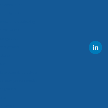
os congelados
s refrigerados
presa de crossdocking
climatizados
s congelados
refrigerados
adorias
stica
e entrega de perecíveis
de entregas fracionadas
congelados
orte
de cargas