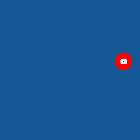
íveis
s a granel
 congelados
perecíveis
frigerada
racionadas
tizados
elados
dorias
gerados
ado
 alimentos
tica