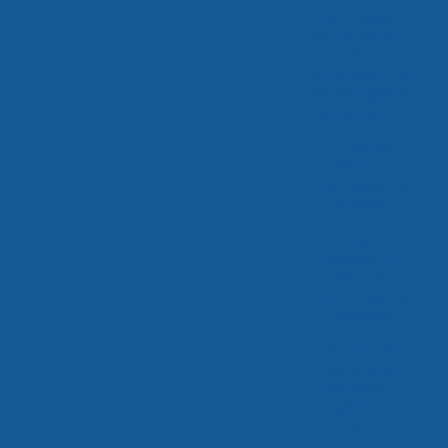
Antecipação
potencializa a
alta
performance da
nossa logística
para alimentos
CD Rio de
Janeiro –
consolidação no
mercado
Confira a nossa
expansão em
MG e a
repercussão na
imprensa
Crescimento
Das Nossas
Operações
Logísticas Em
2025