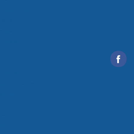
entos perecíveis
de transporte nordeste
congelados
frigerados
mentos
adorias
ica em sp
gística de alimentos
enagem
rada
onados
cking