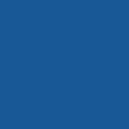
ados valor
rados em sp
rados preço
dos são paulo
rados valor
to cross docking
alimentos
ga fracionada
nada transportadora
de cross docking
s docking empresas
cking logística