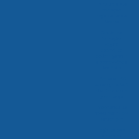
Estruture a sua
operação
logística para a
Páscoa!
Gestão da
informação e
seguro
cibernético
podem garantir
a sobrevivência
das PMEs
II Semana ESG:
Abralog e ABAD
discutem sobre
governança
Importância da
nossa matriz em
Barueri (SP)
Logística para
alimentos