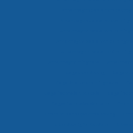
Armazenagem para alimentos congel
Armazenagem para alimentos refrige
Armazenagem para alimentos refrige
Armazenagem para alimentos refrigera
Armazenagem para alimentos refrige
Armazenagem refrigerada
Armazenamen
Carga cross docking
Carga de 
Carga de alimentos refrigerados
Car
Carga fracionada e dedicada
Carga fracio
Cargas fracionadas são paulo
Centro 
Centro de distribuição cross docking
Cros
Cross docking fornecedores
Cross do