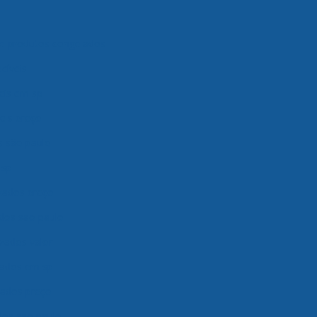
 produtos congelados
cíveis
eis em sp
eis preço
s são paulo
 sp
zados preço
dos são paulo
zados valor
lados em sp
ados preço
os são paulo