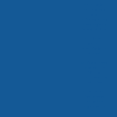
Antecipação
potencializa a
alta
performance da
nossa logística
para alimentos
CD Rio de
Janeiro –
consolidação no
mercado
Confira a nossa
expansão em
MG e a
repercussão na
imprensa
Crescimento
Das Nossas
Operações
Logísticas Em
2025