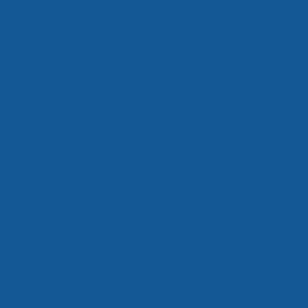
Estruture a sua
operação
logística para a
Páscoa!
Gestão da
informação e
seguro
cibernético
podem garantir
a sobrevivência
das PMEs
II Semana ESG:
Abralog e ABAD
discutem sobre
governança
Importância da
nossa matriz em
Barueri (SP)
Logística para
alimentos