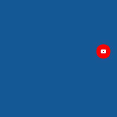
íveis
s a granel
 congelados
perecíveis
frigerada
racionadas
tizados
elados
dorias
gerados
ado
 alimentos
tica