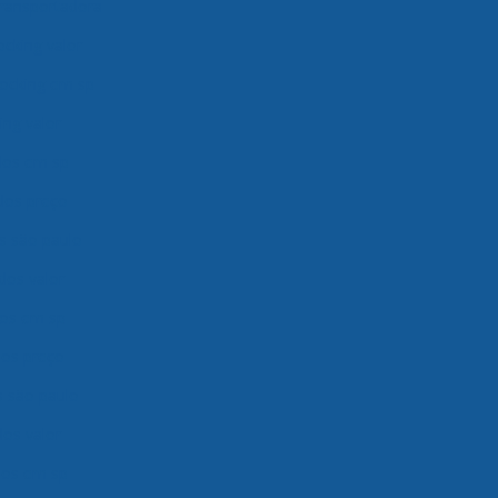
transportadora
ocking valor
ocking em sp
ng valor
ados em sp
ados preço
os são paulo
dos valor
dos em sp
dos preço
s são paulo
dos valor
ados em sp