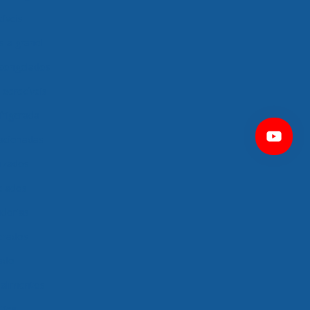
íveis
s a granel
 congelados
perecíveis
frigerada
racionadas
tizados
elados
dorias
gerados
ado
 alimentos
tica