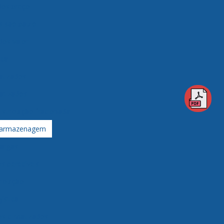
ados preço
os são paulo
dos valor
ica
atizados
matizados
istribuição fracionada
 armazenagem
argas
 perecíveis
ibuição
ística
s climatizados