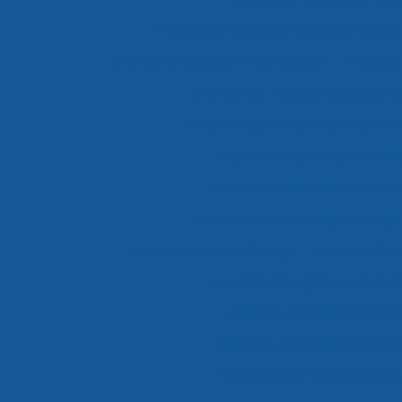
Empresa de transporte fracionado de alim
Empresa de transporte interestadual
Empresa 
Empresa que transporta produtos 
Empresa que transporta produtos re
Empresa transportadora de ali
Empresa transportadora de merc
Empresas de armazenagem e logíst
Empresas de cross docking
Empresas de lo
Empresas de logística e armaz
Empresas de logística refrige
Empresas de transportes fraci
Empresas que fazem cross do