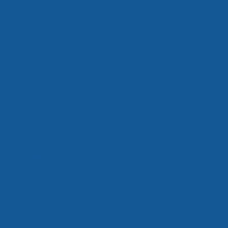
 produtos congelados
cíveis
eis em sp
eis preço
s são paulo
 sp
zados preço
dos são paulo
zados valor
lados em sp
ados preço
os são paulo