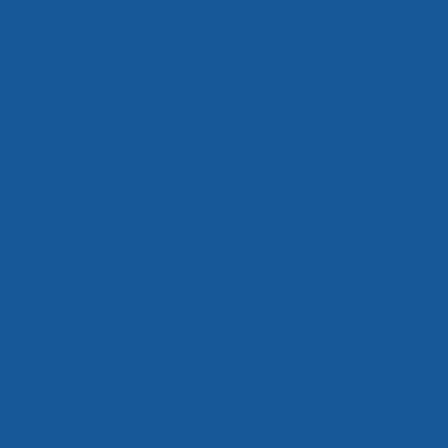
ados valor
rados em sp
rados preço
dos são paulo
rados valor
to cross docking
alimentos
ga fracionada
nada transportadora
de cross docking
s docking empresas
cking logística