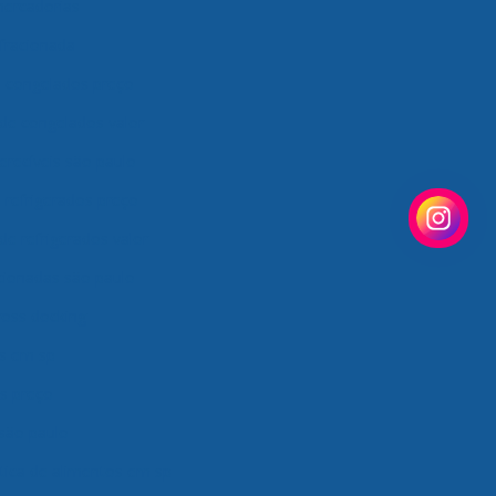
mercadorias
fracionada
e congelados preço
de congelados valor
erecíveis são paulo
 refrigerados preço
de refrigerados valor
cionadas são paulo
ross docking
os em sp
os preço
 são paulo
tica de alimentos em sp