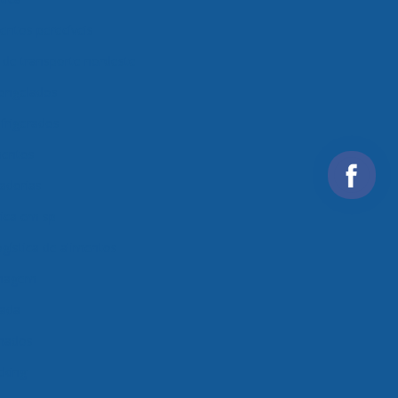
entos perecíveis
de transporte nordeste
congelados
frigerados
mentos
adorias
ica em sp
gística de alimentos
enagem
rada
onados
cking