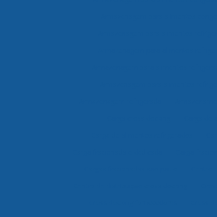
Armazenagem para alimentos congel
Armazenagem para alimentos refrige
Armazenagem para alimentos refrige
Armazenagem para alimentos refrigera
Armazenagem para alimentos refrige
Armazenagem refrigerada
Armazenamen
Carga cross docking
Carga de 
Carga de alimentos refrigerados
Car
Carga fracionada e dedicada
Carga fracio
Cargas fracionadas são paulo
Centro 
Centro de distribuição cross docking
Cros
Cross docking fornecedores
Cross do