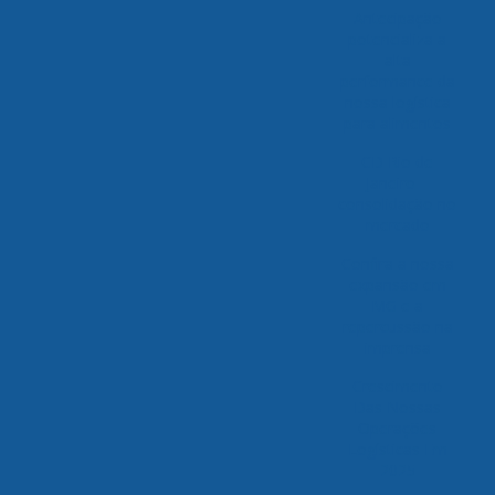
Antecipação
potencializa a
alta
performance da
nossa logística
para alimentos
CD Rio de
Janeiro –
consolidação no
mercado
Confira a nossa
expansão em
MG e a
repercussão na
imprensa
Crescimento
Das Nossas
Operações
Logísticas Em
2025