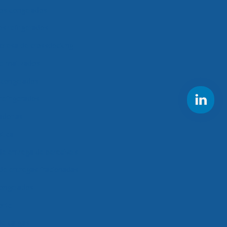
os congelados
s refrigerados
presa de crossdocking
climatizados
s congelados
refrigerados
adorias
stica
e entrega de perecíveis
de entregas fracionadas
congelados
orte
de cargas