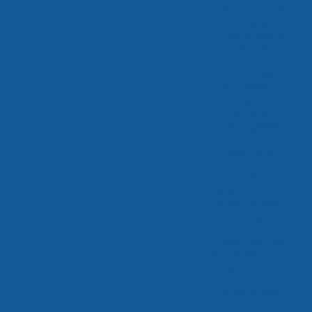
Estruture a sua
operação
logística para a
Páscoa!
Gestão da
informação e
seguro
cibernético
podem garantir
a sobrevivência
das PMEs
II Semana ESG:
Abralog e ABAD
discutem sobre
governança
Importância da
nossa matriz em
Barueri (SP)
Logística para
alimentos