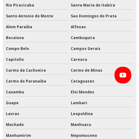
Entrega de refrigerados valor
Rio Piracicaba
Santa Maria de Itabira
Entregas fracionadas em sp
Santo Antonio do Monte
Sao Domingos do Prata
Alem Paraiba
Alfenas
Entregas fracionadas são paulo
Bocaiuva
Cambuquira
Frete carga fracionada
Campo Belo
Campos Gerais
Logística cross docking
Capitolio
Careacu
Logística de alimentos congelados em sp
Carmo da Cachoeira
Carmo de Minas
Logística de alimentos congelados preço
Carmo do Paranaiba
Cataguases
Caxambu
Eloi Mendes
Logística de alimentos congelados são paulo
Guape
Lambari
Logística de alimentos congelados valor
Lavras
Leopoldina
Logística de alimentos em sp
Machado
Manhuacu
Logística de alimentos preço
Manhumirim
Nepomuceno