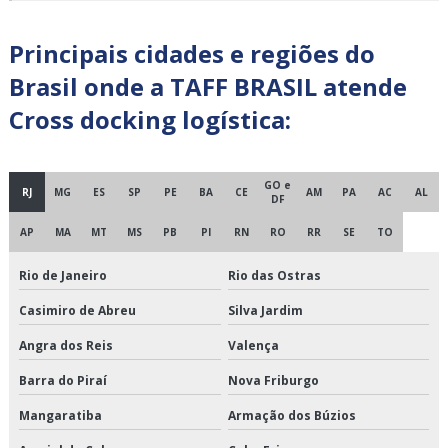
Carga fracionada transportadora
Principais cidades e regiões do
Brasil onde a TAFF BRASIL atende
Cargas fracionadas são paulo
Cross docking logística:
Centro de cross docking
Centro de distribuição cross docking
GO e
RJ
MG
ES
SP
PE
BA
CE
AM
PA
AC
AL
DF
Cross docking empresas
AP
MA
MT
MS
PB
PI
RN
RO
RR
SE
TO
Cross docking fornecedores
Rio de Janeiro
Rio das Ostras
Cross docking logística
Casimiro de Abreu
Silva Jardim
Cross docking preço
Angra dos Reis
Valença
Cross docking transportadora
Barra do Piraí
Nova Friburgo
Mangaratiba
Armação dos Búzios
Cross docking transporte