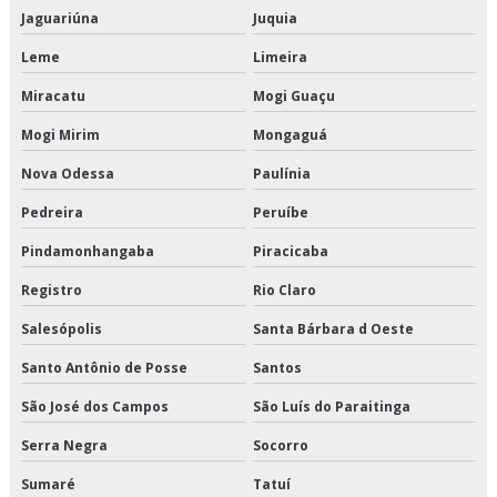
Terceirização de armazenagem para alimentos refrigerados
Jaguariúna
Juquia
Terceirização de crossdocking
Leme
Limeira
Miracatu
Mogi Guaçu
Terceirização de entregas fracionadas
Mogi Mirim
Mongaguá
Terceirização de logística de alimentos
Nova Odessa
Paulínia
Terceirização de logística de alimentos congelados
Pedreira
Peruíbe
Terceirização de logística para perecíveis
Pindamonhangaba
Piracicaba
Registro
Rio Claro
Terceirização de transporte de alimentos perecíveis
Salesópolis
Santa Bárbara d Oeste
Terceirização de transporte de climatizados
Santo Antônio de Posse
Santos
Terceirização de transporte de congelados
São José dos Campos
São Luís do Paraitinga
Terceirização de transporte de refrigerados
Serra Negra
Socorro
Terceirização de transporte dedicado de alimentos
Sumaré
Tatuí