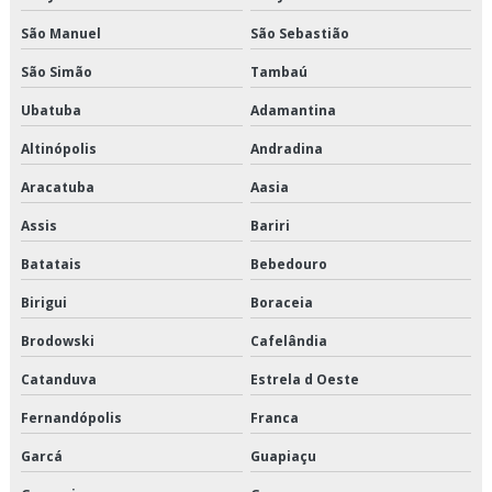
Transportadora de produtos alimentícios
São Manuel
São Sebastião
Transportadora de produtos congelados
São Simão
Tambaú
Transportadora de produtos refrigerados
Ubatuba
Adamantina
Altinópolis
Andradina
Transportadora fracionado
Aracatuba
Aasia
Transportadora fracionado são paulo
Assis
Bariri
Transportadora fracionado sp
Batatais
Bebedouro
Transporte cross docking
Birigui
Boraceia
Brodowski
Cafelândia
Transporte de alimentos
Catanduva
Estrela d Oeste
Transporte de alimentos congelados
Fernandópolis
Franca
Transporte de alimentos perecíveis
Garcá
Guapiaçu
Transporte de alimentos perecíveis em sp