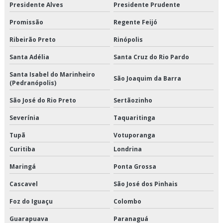
Presidente Alves
Presidente Prudente
Transporte de congelados
Promissão
Regente Feijó
Transporte de congelados em são paulo
Ribeirão Preto
Rinópolis
Transporte de congelados em sp
Santa Adélia
Santa Cruz do Rio Pardo
Transporte de congelados preço
Santa Isabel do Marinheiro
São Joaquim da Barra
(Pedranópolis)
Transporte de congelados valor
São José do Rio Preto
Sertãozinho
Transporte de refrigerado
Severínia
Taquaritinga
Tupã
Votuporanga
Transporte de refrigerados em são paulo
Curitiba
Londrina
Transporte de refrigerados em sp
Maringá
Ponta Grossa
Transporte de refrigerados preço
Cascavel
São José dos Pinhais
Foz do Iguaçu
Colombo
Transporte de refrigerados valor
Guarapuava
Paranaguá