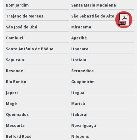
Bom Jardim
Santa Maria Madalena
Distribuição fracionada
Trajano de Moraes
São Sebastião do Alto
Distribuidora de cargas
São José de Ubá
Miracema
Empresa de armazenagem
Cambuci
Aperibé
Empresa de armazenagem de cargas
Santo Antônio de Pádua
Itaocara
Sapucaia
Itatiaia
Empresa de armazenagem de produtos perecíveis
Resende
Seropédica
Empresa de armazenagem e distribuição
Rio Bonito
Guapimirim
Empresa de armazenagem e logística
Japeri
Itaguaí
Empresa de armazenagem para alimentos climatizados
Magé
Maricá
Queimados
Itaboraí
Empresa de armazenagem para alimentos congelados
Mesquita
Nova Iguaçu
Empresa de armazenagem para alimentos refrigerados
Belford Roxo
Nilópolis