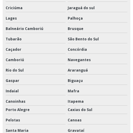
Transporte fracionado de alimentos perecíveis valor
Criciúma
Jaraguá do sul
Lages
Palhoça
Transporte fracionado são paulo
Balneário Camboriú
Brusque
Transporte produtos congelados em são paulo
Tubarão
São Bento do Sul
Transporte produtos congelados em sp
Caçador
Concórdia
Transporte produtos congelados preço
Camboriú
Navegantes
Rio do Sul
Araranguá
Transporte produtos congelados valor
Gaspar
Biguaçu
Transporte produtos refrigerados em são paulo
Indaial
Mafra
Transporte produtos refrigerados em sp
Canoinhas
Itapema
Porto Alegre
Caxias do Sul
Transporte produtos refrigerados preço
Pelotas
Canoas
Transporte refrigerado de alimentos
Santa Maria
Gravataí