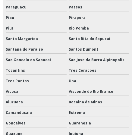
Paraguacu
Passos
Logística de alimentos são paulo
Piau
Pirapora
Logística de alimentos valor
PiuI
Rio Pomba
Logística de entrega de alimentos
Santa Margarida
Santa Rita do Sapucai
Logística especializada em cargas climatizadas
Santana do Paraiso
Santos Dumont
Sao Goncalo do Sapucai
Sao Jose da Barra Alpinopolis
Logística especializada em cargas climatizadas em são paulo
Tocantins
Tres Coracoes
Logística especializada em cargas climatizadas sp
Tres Pontas
Uba
Logística para empresas de alimentos
Vicosa
Visconde do Rio Branco
Logística para perecíveis em são paulo
Aiuruoca
Bocaina de Minas
Logística para perecíveis em sp
Camanducaia
Extrema
Goncalves
Guaranesia
Logística para perecíveis preço
Guaxupe
Ipuiuna