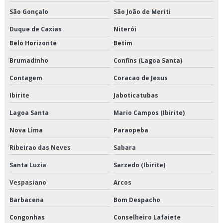
Empresa de armazenamento refrigerado
São Gonçalo
São João de Meriti
Empresa de crossdocking
Duque de Caxias
Niterói
Belo Horizonte
Betim
Empresa de distribuição de alimentos climatizados
Brumadinho
Confins (Lagoa Santa)
Empresa de distribuição de alimentos congelados
Contagem
Coracao de Jesus
Empresa de distribuição de alimentos refrigerados
Ibirite
Jaboticatubas
Empresa de distribuição de mercadorias
Lagoa Santa
Mario Campos (Ibirite)
Nova Lima
Paraopeba
Empresa de distribuição e logística
Ribeirao das Neves
Sabara
Empresa de entrega de congelados
Santa Luzia
Sarzedo (Ibirite)
Empresa de entrega de perecíveis
Vespasiano
Arcos
Empresa de entrega de refrigerados
Barbacena
Bom Despacho
Empresa de entregas fracionadas
Congonhas
Conselheiro Lafaiete