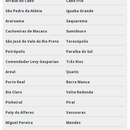
Arraial do Cabo
Cabo Frio
Cross docking valor
São Pedro da Aldeia
Iguaba Grande
Crossdocking em são paulo
Araruama
Saquarema
Crossdocking em sp
Cachoeiras de Macacu
Sumidouro
São José do Vale do Rio Preto
Teresópolis
Crossdocking preço
Petrópolis
Paraíba do Sul
Crossdocking valor
Comendador Levy Gasparian
Três Rios
Distribuição de alimentos climatizados em sp
Areal
Quatis
Distribuição de alimentos climatizados preço
Porto Real
Barra Mansa
Rio Claro
Volta Redonda
Distribuição de alimentos climatizados são paulo
Pinheiral
Piraí
Distribuição de alimentos climatizados valor
Paty do Alferes
Vassouras
Distribuição de alimentos congelados em sp
Miguel Pereira
Mendes