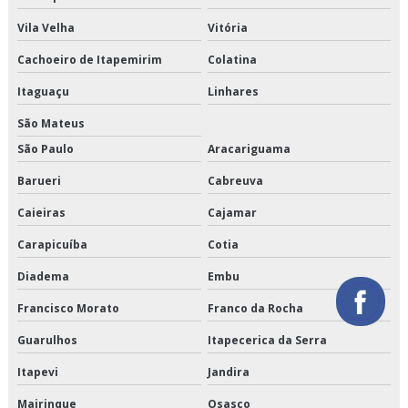
Vila Velha
Vitória
Orçamento de logística para perecíveis
Cachoeiro de Itapemirim
Colatina
Orçamento de serviço de entrega de perecíveis
Itaguaçu
Linhares
Orçamento de transporte de alimentos perecíveis
São Mateus
Orçamento de transporte de climatizados
São Paulo
Aracariguama
Barueri
Cabreuva
Orçamento de transporte de congelados
Caieiras
Cajamar
Orçamento de transporte de refrigerados
Carapicuíba
Cotia
Orçamento de transporte dedicado de alimentos
Diadema
Embu
Orçamento de transporte fracionado de alimentos perecíveis
Francisco Morato
Franco da Rocha
Guarulhos
Itapecerica da Serra
Orçamento de transporte produtos congelados
Itapevi
Jandira
Orçamento de transporte produtos refrigerados
Mairinque
Osasco