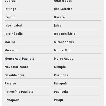
Guaraci
Guararapes
Transporte de alimentos perecíveis preço
Ibitinga
Ilha Solteira
Itajobi
Itararé
Transporte de alimentos perecíveis são paulo
Jaboticabal
Jales
Transporte de alimentos perecíveis valor
Jardinópolis
Jose Bonifácio
Transporte de alimentos refrigerados
Marília
Mirandópolis
Transporte de cargas de alimentos
Mirassol
Monte Alto
Monte Azul Paulista
Morro Agudo
Transporte de cargas frias
Novo Horizonte
Olimpia
Transporte de climatizados em são paulo
Osvaldo Cruz
Ourinhos
Transporte de climatizados em sp
Paraíso
Parapuã
Transporte de climatizados preço
Patrocínio Paulista
Pauliceia
Penápolis
Piraju
Transporte de climatizados valor