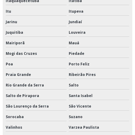
Itaquaquecetuba
Itatiba
Itu
Itupeva
Serviço de entrega de perecíveis
Jarinu
Jundiaí
Serviço de entrega de perecíveis em são paulo
Juquitiba
Louveira
Serviço de entrega de perecíveis em sp
Mairiporã
Mauá
Serviço de entrega de refrigerados
Mogi das Cruzes
Piedade
Poa
Porto Feliz
Serviço de entregas fracionadas
Praia Grande
Ribeirão Pires
Serviço de logística de alimentos
Rio Grande da Serra
Salto
Serviço de logística de alimentos congelados
Salto de Pirapora
Santa Isabel
Serviço de logística para perecíveis
São Lourenço da Serra
São Vicente
Serviço de transporte de alimentos perecíveis
Sorocaba
Suzano
Valinhos
Varzea Paulista
Serviço de transporte de climatizados