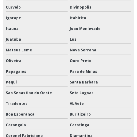
Curvelo
Divinopolis
Empresa de logística de alimentos congelados
Igarape
Itabirito
Empresa de logística e transporte
Itauna
Joao Monlevade
Empresa de logística e transporte de cargas
Juatuba
Luz
Empresa de logística para perecíveis
Mateus Leme
Nova Serrana
Oliveira
Ouro Preto
Empresa de transporte de alimentos a granel
Papagaios
Para de Minas
Empresa de transporte de alimentos congelados
Pequi
Santa Barbara
Empresa de transporte de alimentos perecíveis
Sao Sebastiao do Oeste
Sete Lagoas
Empresa de transporte de carga refrigerada
Tiradentes
AbAete
Boa Esperanca
Buritizeiro
Empresa de transporte de cargas fracionadas
Carangola
Caratinga
Empresa de transporte de climatizados
Coronel Fabriciano
Diamantina