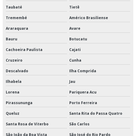
Taubaté
Tietê
Terceirização de transporte fracionado de alimentos perecíveis
Tremembé
Américo Brasiliense
Terceirização de transporte produtos congelados
Araraquara
Avare
Terceirização de transporte produtos refrigerados
Bauru
Botucatu
Transportadora de alimentos
Cachoeira Paulista
Cajati
Cruzeiro
Cunha
Transportadora de alimentos perecíveis
Descalvado
Ilha Comprida
Transportadora de alimentos sp
Ilhabela
Jau
Transportadora de carga fracionada em sp
Lorena
Pariquera Acu
Transportadora de carga refrigerada
Pirassununga
Porto Ferreira
Queluz
Santa Rita do Passa Quatro
Transportadora de carga refrigerada sp
Santa Rosa de Viterbo
São Carlos
Transportadora de cargas fracionadas
São João da Boa Vista
São José do Rio Pardo