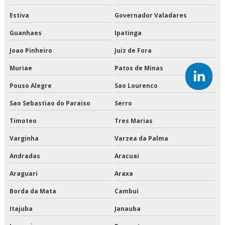
Empresa de transporte de congelados
Estiva
Governador Valadares
Empresa de transporte de mercadorias
Guanhaes
Ipatinga
Empresa de transporte de refrigerados
Joao Pinheiro
Juiz de Fora
Muriae
Patos de Minas
Empresa de transporte dedicado
Pouso Alegre
Sao Lourenco
Empresa de transporte dedicado de alimentos
Sao Sebastiao do Paraiso
Serro
Empresa de transporte e logística
Timoteo
Tres Marias
Empresa de transporte fracionado de alimentos perecíveis
Varginha
Varzea da Palma
Andradas
Aracuai
Empresa de transporte interestadual
Araguari
Araxa
Empresa de transporte nordeste
Borda da Mata
Cambui
Empresa que transporta produtos congelados
Itajuba
Janauba
Empresa que transporta produtos refrigerados