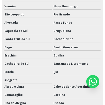
Transporte refrigerado fracionado
Viamão
Novo Hamburgo
São Leopoldo
Rio Grande
Alvorada
Passo Fundo
Sapucaia do Sul
Uruguaiana
Santa Cruz do Sul
Cachoeirinha
Bagé
Bento Gonçalves
Erechim
Guaíba
Cachoeira do Sul
Santana do Livramento
Esteio
Ijuí
Alegrete
Abreu e Lima
Cabo de Santo Agostinho
Camaragibe
Carpina
Cha de Alegria
Escada