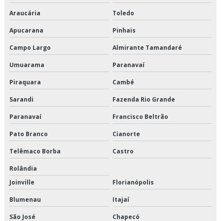
Transporte dedicado
Araucária
Toledo
Transporte dedicado de alimentos preço
Apucarana
Pinhais
Transporte dedicado de alimentos são paulo
Campo Largo
Almirante Tamandaré
Transporte dedicado e fracionado
Umuarama
Paranavaí
Piraquara
Cambé
Transporte dedicado empresa
Sarandi
Fazenda Rio Grande
Transporte e distribuição logística
Paranavaí
Francisco Beltrão
Transporte e logística
Pato Branco
Cianorte
Transporte fracionado de alimentos perecíveis
Telêmaco Borba
Castro
Rolândia
Transporte fracionado de alimentos perecíveis em sp
Joinville
Florianópolis
Transporte fracionado de alimentos perecíveis preço
Blumenau
Itajaí
Transporte fracionado de alimentos perecíveis são paulo
São José
Chapecó