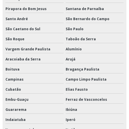
Serviço de armazenagem de produtos perecíveis
Pirapora do Bom Jesus
Santana de Parnaíba
Serviço de armazenagem para alimentos climatizados
Santo André
São Bernardo do Campo
São Caetano do Sul
São Paulo
Serviço de armazenagem para alimentos congelados
São Roque
Taboão da Serra
Serviço de armazenagem para alimentos refrigerados
Vargem Grande Paulista
Alumínio
Serviço de armazenamento refrigerado
Aracoiaba da Serra
Arujá
Serviço de cross docking
Boituva
Bragança Paulista
Serviço de crossdocking
Campinas
Campo Limpo Paulista
Cubatão
Elias Fausto
Serviço de distribuição de alimentos climatizados
Embu-Guaçu
Ferraz de Vasconcelos
Serviço de distribuição de alimentos congelados
Guararema
Ibiúna
Serviço de distribuição de alimentos refrigerados
Indaiatuba
Iperó
Serviço de entrega de congelados