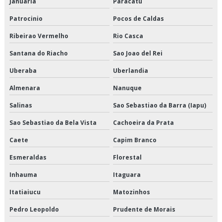
Januaria
Paracatu
Patrocinio
Pocos de Caldas
Empresa transportadora de alimentos
Ribeirao Vermelho
Rio Casca
Empresa transportadora de mercadorias
Santana do Riacho
Sao Joao del Rei
Empresas de armazenagem e logística em sp
Uberaba
Uberlandia
Empresas de cross docking
Almenara
Nanuque
Empresas de logística de alimentos
Salinas
Sao Sebastiao da Barra (Iapu)
Sao Sebastiao da Bela Vista
Cachoeira da Prata
Empresas de logística e armazenagem
Caete
Capim Branco
Empresas de logística refrigerada
Esmeraldas
Florestal
Empresas de transportes fracionados
Inhauma
Itaguara
Empresas que fazem cross docking
Itatiaiucu
Matozinhos
Pedro Leopoldo
Prudente de Morais
Empresas que fazem transporte de mercadorias