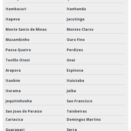
Logística para perecíveis valor
Itambacuri
Itanhandu
Orçamento de armazenagem de produtos perecíveis
Itapeva
Jacutinga
Orçamento de distribuição de alimentos climatizados
Monte Santo de Minas
Montes Claros
Muzambinho
Ouro Fino
Orçamento de distribuição de alimentos congelados
Passa Quatro
Perdizes
Orçamento de distribuição de alimentos refrigerados
Teofilo Otoni
Unai
Orçamento de entrega de congelados
Arapora
Espinosa
Orçamento de entrega de perecíveis
Itaobim
Ituiutaba
Orçamento de entrega de refrigerados
Iturama
Jaiba
Jequitinhonha
Sao Francisco
Orçamento de entregas fracionadas
Sao Joao do Paraiso
Taiobeiras
Orçamento de logística de alimentos
Cariacica
Domingos Martins
Orçamento de logística de alimentos congelados
Guarapari
Serra