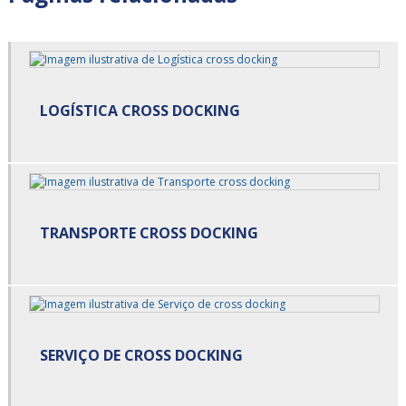
Armazenagem para alimentos refrigerados em sp
Armazenagem para alimentos refrigerados preço
Armazenagem para alimentos refrigerados são paulo
LOGÍSTICA CROSS DOCKING
Armazenagem para alimentos refrigerados valor
Armazenagem refrigerada
Armazenamento cross docking
TRANSPORTE CROSS DOCKING
Carga cross docking
Carga de alimentos
Carga de alimentos refrigerados
SERVIÇO DE CROSS DOCKING
Carga fracionada
Carga fracionada e dedicada