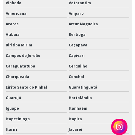
Vinhedo
Votorantim
Serviço de transporte de congelados
Americana
Amparo
Serviço de transporte de refrigerados
Araras
Artur Nogueira
Serviço de transporte dedicado de alimentos
Atibaia
Bertioga
Biritiba Mirim
Caçapava
Serviço de transporte fracionado de alimentos perecíveis
Campos do Jordão
Capivari
Serviço de transporte produtos congelados
Caraguatatuba
Cerquilho
Serviço de transporte produtos refrigerados
Charqueada
Conchal
Terceirização de armazenagem
Eirito Santo do Pinhal
Guaratinguetá
Terceirização de armazenagem de produtos perecíveis
Guarujá
Hortolândia
Iguape
Itanhaém
Terceirização de armazenagem para alimentos climatizados
Itapetininga
Itapira
Terceirização de armazenagem para alimentos congelados
Itariri
Jacareí