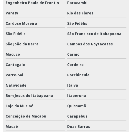
Distribuição de alimentos congelados preço
Engenheiro Paulo de Frontin
Paracambi
Distribuição de alimentos congelados são paulo
Paraty
Rio das Flores
Cardoso Moreira
São Fidélis
Distribuição de alimentos congelados valor
São Fidélis
São Francisco de Itabapoana
Distribuição de alimentos refrigerados em sp
São João da Barra
Campos dos Goytacazes
Distribuição de alimentos refrigerados preço
Macuco
Carmo
Distribuição de alimentos refrigerados são paulo
Cantagalo
Cordeiro
Varre-Sai
Porciúncula
Distribuição de alimentos refrigerados valor
Natividade
Italva
Distribuição de cargas logística
Bom Jesus do Itabapoana
Itaperuna
Distribuição de congelados e climatizados
Laje do Muriaé
Quissamã
Distribuição de refrigerados e climatizados
Conceição de Macabu
Carapebus
Distribuição de refrigerados e congelados
Macaé
Duas Barras