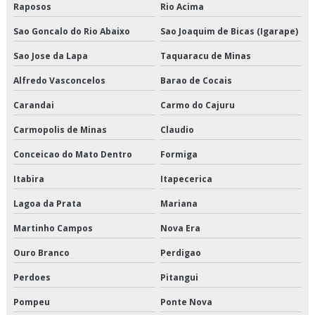
Raposos
Rio Acima
Empresas transportadoras de carga fracionada
Sao Goncalo do Rio Abaixo
Sao Joaquim de Bicas (Igarape)
Entrega de congelados em sp
Sao Jose da Lapa
Taquaracu de Minas
Entrega de congelados preço
Alfredo Vasconcelos
Barao de Cocais
Entrega de congelados são paulo
Carandai
Carmo do Cajuru
Carmopolis de Minas
Claudio
Entrega de congelados valor
Conceicao do Mato Dentro
Formiga
Entrega de perecíveis em sp
Itabira
Itapecerica
Entrega de perecíveis são paulo
Lagoa da Prata
Mariana
Entrega de refrigerados em sp
Martinho Campos
Nova Era
Ouro Branco
Perdigao
Entrega de refrigerados preço
Perdoes
Pitangui
Entrega de refrigerados são paulo
Pompeu
Ponte Nova