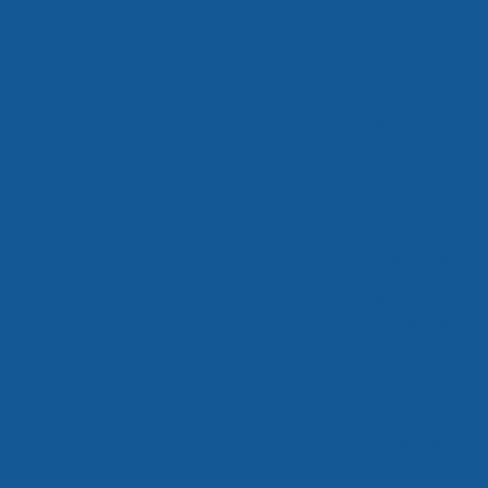
Antecipação
potencializa a
alta
performance da
nossa logística
para alimentos
CD Rio de
Janeiro –
consolidação no
mercado
Confira a nossa
expansão em
MG e a
repercussão na
imprensa
Crescimento
Das Nossas
Operações
Logísticas Em
2025