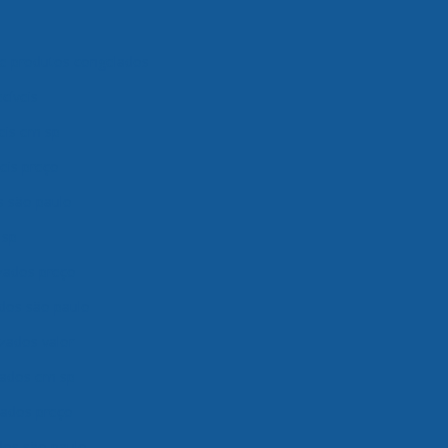
 produtos congelados
cíveis
eis em sp
eis preço
s são paulo
 sp
zados preço
dos são paulo
zados valor
lados em sp
ados preço
os são paulo