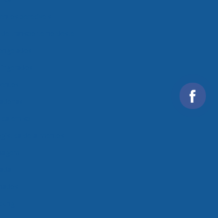
entos perecíveis
de transporte nordeste
congelados
frigerados
mentos
adorias
ica em sp
gística de alimentos
enagem
rada
onados
cking