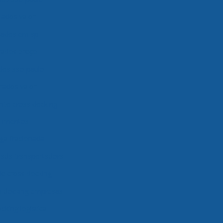
ados valor
rados em sp
rados preço
dos são paulo
rados valor
to cross docking
alimentos
ga fracionada
nada transportadora
de cross docking
s docking empresas
cking logística