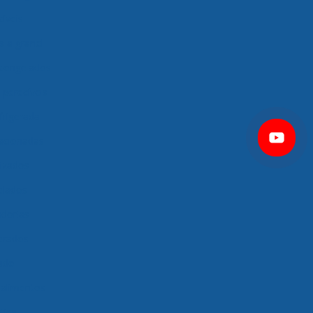
íveis
s a granel
 congelados
perecíveis
frigerada
racionadas
tizados
elados
dorias
gerados
ado
 alimentos
tica