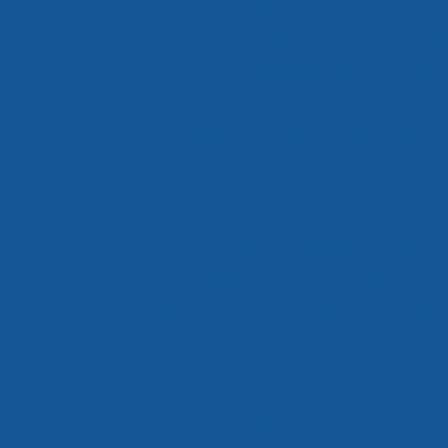
Armazenagem para alimentos congel
Armazenagem para alimentos refrige
Armazenagem para alimentos refrige
Armazenagem para alimentos refrigera
Armazenagem para alimentos refrige
Armazenagem refrigerada
Armazenamen
Carga cross docking
Carga de 
Carga de alimentos refrigerados
Car
Carga fracionada e dedicada
Carga fracio
Cargas fracionadas são paulo
Centro 
Centro de distribuição cross docking
Cros
Cross docking fornecedores
Cross do