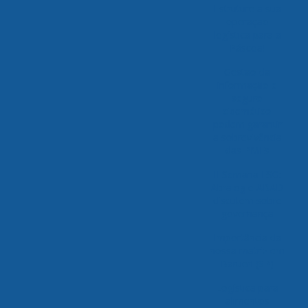
Estruture a sua
operação
logística para a
Páscoa!
Gestão da
informação e
seguro
cibernético
podem garantir
a sobrevivência
das PMEs
II Semana ESG:
Abralog e ABAD
discutem sobre
governança
Importância da
nossa matriz em
Barueri (SP)
Logística para
alimentos