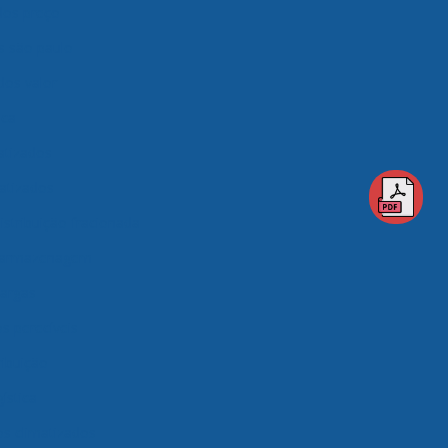
ados preço
os são paulo
dos valor
ica
atizados
matizados
istribuição fracionada
 armazenagem
argas
 perecíveis
ibuição
ística
s climatizados