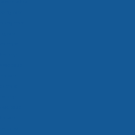
transportadora
ocking valor
ocking em sp
ng valor
ados em sp
ados preço
os são paulo
dos valor
dos em sp
dos preço
s são paulo
dos valor
ados em sp