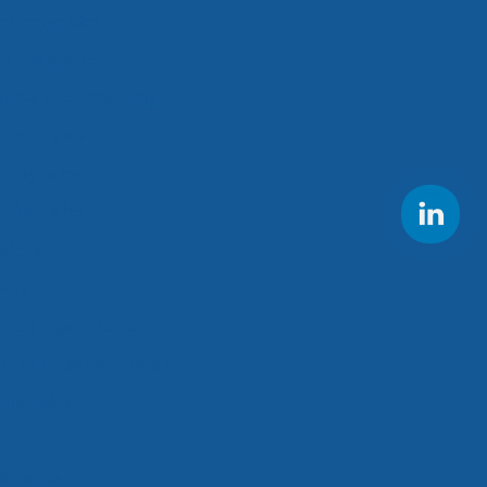
os congelados
s refrigerados
presa de crossdocking
climatizados
s congelados
refrigerados
adorias
stica
e entrega de perecíveis
de entregas fracionadas
congelados
orte
de cargas