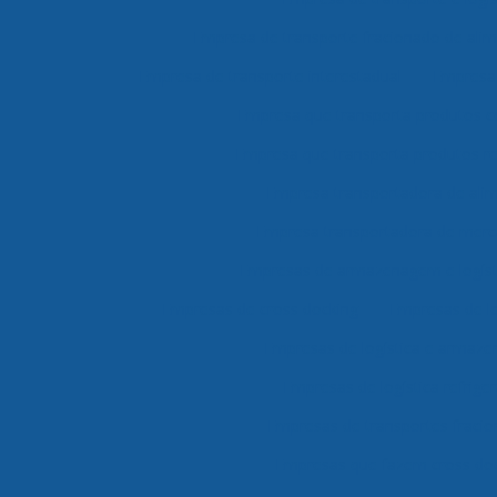
Empresa de transporte fracionado de alim
Empresa de transporte interestadual
Empresa 
Empresa que transporta produtos 
Empresa que transporta produtos re
Empresa transportadora de ali
Empresa transportadora de merc
Empresas de armazenagem e logíst
Empresas de cross docking
Empresas de lo
Empresas de logística e armaz
Empresas de logística refrige
Empresas de transportes fraci
Empresas que fazem cross do