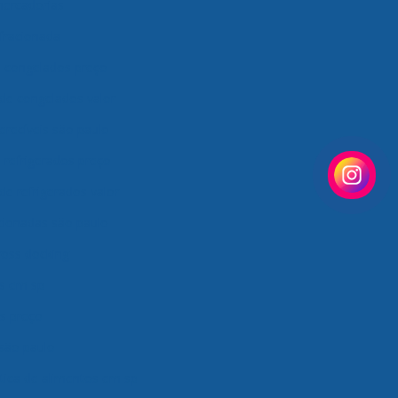
mercadorias
fracionada
e congelados preço
de congelados valor
erecíveis são paulo
 refrigerados preço
de refrigerados valor
cionadas são paulo
ross docking
os em sp
os preço
 são paulo
tica de alimentos em sp