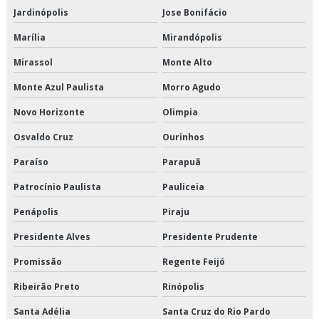
Transporte de cargas frias
Jardinópolis
Jose Bonifácio
Marília
Mirandópolis
Transporte de climatizados em são paulo
Mirassol
Monte Alto
Transporte de climatizados em sp
Monte Azul Paulista
Morro Agudo
Transporte de climatizados preço
Novo Horizonte
Olimpia
Transporte de climatizados valor
Osvaldo Cruz
Ourinhos
Transporte de congelados
Paraíso
Parapuã
Patrocínio Paulista
Pauliceia
Transporte de congelados em são paulo
Penápolis
Piraju
Transporte de congelados em sp
Presidente Alves
Presidente Prudente
Transporte de congelados preço
Promissão
Regente Feijó
Transporte de congelados valor
Ribeirão Preto
Rinópolis
Santa Adélia
Santa Cruz do Rio Pardo
Transporte de refrigerado