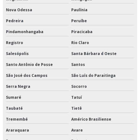
Terceirização de transporte de alimentos perecíveis
Nova Odessa
Paulínia
Terceirização de transporte de climatizados
Pedreira
Peruíbe
Pindamonhangaba
Piracicaba
Terceirização de transporte de congelados
Registro
Rio Claro
Terceirização de transporte de refrigerados
Salesópolis
Santa Bárbara d Oeste
Terceirização de transporte dedicado de alimentos
Santo Antônio de Posse
Santos
Terceirização de transporte fracionado de alimentos perecíveis
São José dos Campos
São Luís do Paraitinga
Serra Negra
Socorro
Terceirização de transporte produtos congelados
Sumaré
Tatuí
Terceirização de transporte produtos refrigerados
Taubaté
Tietê
Transportadora de alimentos
Tremembé
Américo Brasiliense
Transportadora de alimentos perecíveis
Araraquara
Avare