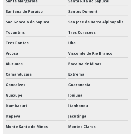
Logística especializada em cargas climatizadas sp
Santa Margarida
Santa Rita do Sapucai
Santana do Paraiso
Santos Dumont
Logística para empresas de alimentos
Sao Goncalo do Sapucai
Sao Jose da Barra Alpinopolis
Logística para perecíveis em são paulo
Tocantins
Tres Coracoes
Logística para perecíveis em sp
Tres Pontas
Uba
Logística para perecíveis preço
Vicosa
Visconde do Rio Branco
Aiuruoca
Bocaina de Minas
Logística para perecíveis valor
Camanducaia
Extrema
Orçamento de armazenagem de produtos perecíveis
Goncalves
Guaranesia
Orçamento de distribuição de alimentos climatizados
Guaxupe
Ipuiuna
Orçamento de distribuição de alimentos congelados
Itambacuri
Itanhandu
Orçamento de distribuição de alimentos refrigerados
Itapeva
Jacutinga
Monte Santo de Minas
Montes Claros
Orçamento de entrega de congelados