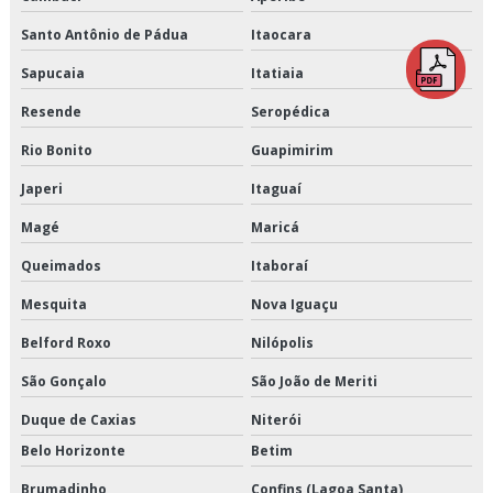
Santo Antônio de Pádua
Itaocara
Empresa de armazenagem e logística
Sapucaia
Itatiaia
Empresa de armazenagem para alimentos climatizados
Resende
Seropédica
Empresa de armazenagem para alimentos congelados
Rio Bonito
Guapimirim
Empresa de armazenagem para alimentos refrigerados
Japeri
Itaguaí
Magé
Maricá
Empresa de armazenamento refrigerado
Queimados
Itaboraí
Empresa de crossdocking
Mesquita
Nova Iguaçu
Empresa de distribuição de alimentos climatizados
Belford Roxo
Nilópolis
Empresa de distribuição de alimentos congelados
São Gonçalo
São João de Meriti
Duque de Caxias
Niterói
Empresa de distribuição de alimentos refrigerados
Belo Horizonte
Betim
Empresa de distribuição de mercadorias
Brumadinho
Confins (Lagoa Santa)