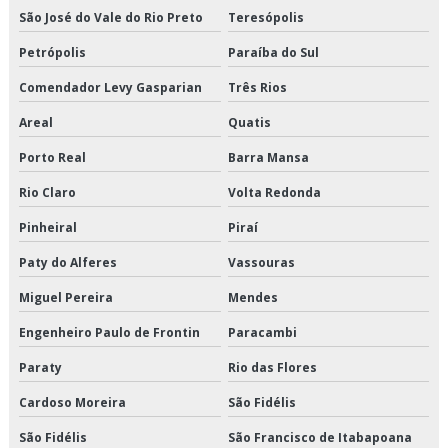
São José do Vale do Rio Preto
Teresópolis
Distribuição de alimentos climatizados preço
Petrópolis
Paraíba do Sul
Distribuição de alimentos climatizados são paulo
Comendador Levy Gasparian
Três Rios
Distribuição de alimentos climatizados valor
Areal
Quatis
Porto Real
Barra Mansa
Distribuição de alimentos congelados em sp
Rio Claro
Volta Redonda
Distribuição de alimentos congelados preço
Pinheiral
Piraí
Distribuição de alimentos congelados são paulo
Paty do Alferes
Vassouras
Distribuição de alimentos congelados valor
Miguel Pereira
Mendes
Engenheiro Paulo de Frontin
Paracambi
Distribuição de alimentos refrigerados em sp
Paraty
Rio das Flores
Distribuição de alimentos refrigerados preço
Cardoso Moreira
São Fidélis
Distribuição de alimentos refrigerados são paulo
São Fidélis
São Francisco de Itabapoana