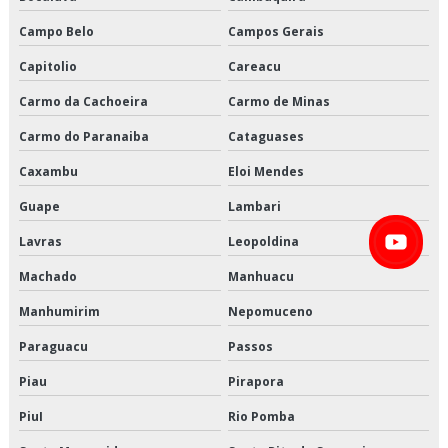
Logística de alimentos congelados preço
Campo Belo
Campos Gerais
Logística de alimentos congelados são paulo
Capitolio
Careacu
Carmo da Cachoeira
Carmo de Minas
Logística de alimentos congelados valor
Carmo do Paranaiba
Cataguases
Logística de alimentos em sp
Caxambu
Eloi Mendes
Logística de alimentos preço
Guape
Lambari
Logística de alimentos são paulo
Lavras
Leopoldina
Machado
Manhuacu
Logística de alimentos valor
Manhumirim
Nepomuceno
Logística de entrega de alimentos
Paraguacu
Passos
Logística especializada em cargas climatizadas
Piau
Pirapora
Logística especializada em cargas climatizadas em são paulo
PiuI
Rio Pomba