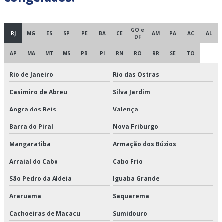
Cross docking fornecedores
Cross docking logística
GO e
RJ
MG
ES
SP
PE
BA
CE
AM
PA
AC
AL
DF
Cross docking preço
AP
MA
MT
MS
PB
PI
RN
RO
RR
SE
TO
Cross docking transportadora
Rio de Janeiro
Rio das Ostras
Cross docking transporte
Casimiro de Abreu
Silva Jardim
Angra dos Reis
Valença
Cross docking valor
Barra do Piraí
Nova Friburgo
Crossdocking em são paulo
Mangaratiba
Armação dos Búzios
Crossdocking em sp
Arraial do Cabo
Cabo Frio
Crossdocking preço
São Pedro da Aldeia
Iguaba Grande
Araruama
Saquarema
Crossdocking valor
Cachoeiras de Macacu
Sumidouro
Distribuição de alimentos climatizados em sp