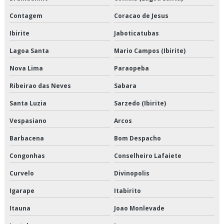
Empresa de distribuição e logística
Contagem
Coracao de Jesus
Empresa de entrega de congelados
Ibirite
Jaboticatubas
Lagoa Santa
Mario Campos (Ibirite)
Empresa de entrega de perecíveis
Nova Lima
Paraopeba
Empresa de entrega de refrigerados
Ribeirao das Neves
Sabara
Empresa de entregas fracionadas
Santa Luzia
Sarzedo (Ibirite)
Empresa de logística de alimentos congelados
Vespasiano
Arcos
Barbacena
Bom Despacho
Empresa de logística e transporte
Congonhas
Conselheiro Lafaiete
Empresa de logística e transporte de cargas
Curvelo
Divinopolis
Empresa de logística para perecíveis
Igarape
Itabirito
Empresa de transporte de alimentos a granel
Itauna
Joao Monlevade