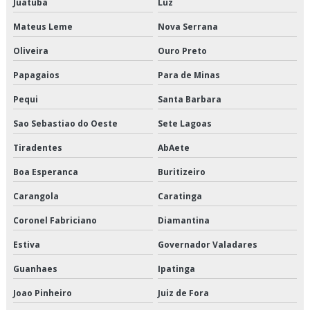
Juatuba
Luz
Empresa de transporte de alimentos congelados
Mateus Leme
Nova Serrana
Empresa de transporte de alimentos perecíveis
Oliveira
Ouro Preto
Empresa de transporte de carga refrigerada
Papagaios
Para de Minas
Empresa de transporte de cargas fracionadas
Pequi
Santa Barbara
Empresa de transporte de climatizados
Sao Sebastiao do Oeste
Sete Lagoas
Tiradentes
AbAete
Empresa de transporte de congelados
Boa Esperanca
Buritizeiro
Empresa de transporte de mercadorias
Carangola
Caratinga
Empresa de transporte de refrigerados
Coronel Fabriciano
Diamantina
Empresa de transporte dedicado
Estiva
Governador Valadares
Guanhaes
Ipatinga
Empresa de transporte dedicado de alimentos
Joao Pinheiro
Juiz de Fora
Empresa de transporte e logística