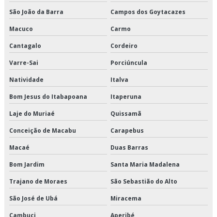
Distribuição de alimentos refrigerados valor
São João da Barra
Campos dos Goytacazes
Distribuição de cargas logística
Macuco
Carmo
Cantagalo
Cordeiro
Distribuição de congelados e climatizados
Varre-Sai
Porciúncula
Distribuição de refrigerados e climatizados
Natividade
Italva
Distribuição de refrigerados e congelados
Bom Jesus do Itabapoana
Itaperuna
Distribuição fracionada
Laje do Muriaé
Quissamã
Conceição de Macabu
Carapebus
Distribuidora de cargas
Macaé
Duas Barras
Empresa de armazenagem
Bom Jardim
Santa Maria Madalena
Empresa de armazenagem de cargas
Trajano de Moraes
São Sebastião do Alto
Empresa de armazenagem de produtos perecíveis
São José de Ubá
Miracema
Cambuci
Aperibé
Empresa de armazenagem e distribuição