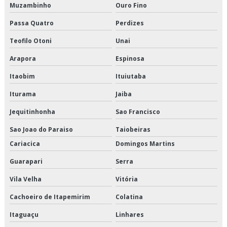
Muzambinho
Ouro Fino
Orçamento de entrega de perecíveis
Passa Quatro
Perdizes
Orçamento de entrega de refrigerados
Teofilo Otoni
Unai
Orçamento de entregas fracionadas
Arapora
Espinosa
Itaobim
Ituiutaba
Orçamento de logística de alimentos
Iturama
Jaiba
Orçamento de logística de alimentos congelados
Jequitinhonha
Sao Francisco
Orçamento de logística para perecíveis
Sao Joao do Paraiso
Taiobeiras
Cariacica
Domingos Martins
Orçamento de serviço de entrega de perecíveis
Guarapari
Serra
Orçamento de transporte de alimentos perecíveis
Vila Velha
Vitória
Orçamento de transporte de climatizados
Cachoeiro de Itapemirim
Colatina
Orçamento de transporte de congelados
Itaguaçu
Linhares