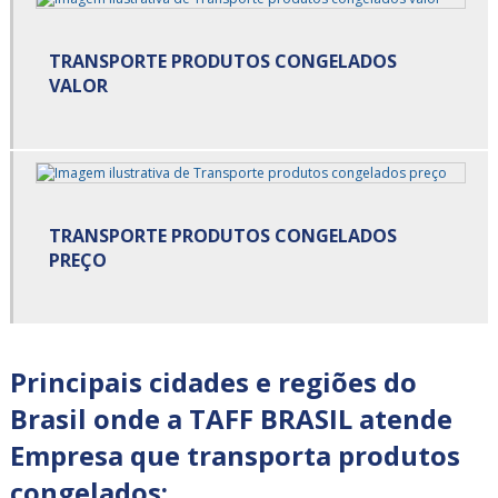
Carga cross docking
TRANSPORTE PRODUTOS CONGELADOS
Carga de alimentos
VALOR
Carga de alimentos refrigerados
Carga fracionada
Carga fracionada e dedicada
TRANSPORTE PRODUTOS CONGELADOS
PREÇO
Carga fracionada transportadora
Cargas fracionadas são paulo
Centro de cross docking
Principais cidades e regiões do
Brasil onde a TAFF BRASIL atende
Centro de distribuição cross docking
Empresa que transporta produtos
Cross docking empresas
congelados: