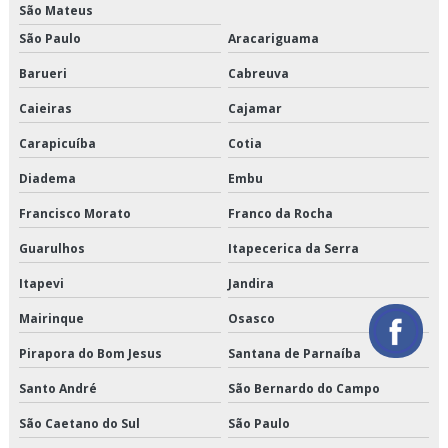
Orçamento de transporte de refrigerados
São Mateus
São Paulo
Aracariguama
Orçamento de transporte dedicado de alimentos
Barueri
Cabreuva
Orçamento de transporte fracionado de alimentos perecíveis
Caieiras
Cajamar
Orçamento de transporte produtos congelados
Carapicuíba
Cotia
Diadema
Embu
Orçamento de transporte produtos refrigerados
Francisco Morato
Franco da Rocha
Serviço de armazenagem de produtos perecíveis
Guarulhos
Itapecerica da Serra
Serviço de armazenagem para alimentos climatizados
Itapevi
Jandira
Serviço de armazenagem para alimentos congelados
Mairinque
Osasco
Serviço de armazenagem para alimentos refrigerados
Pirapora do Bom Jesus
Santana de Parnaíba
Santo André
São Bernardo do Campo
Serviço de armazenamento refrigerado
São Caetano do Sul
São Paulo
Serviço de cross docking