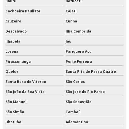
Bauru
Botucatu
Transportadora de alimentos sp
Cachoeira Paulista
Cajati
Transportadora de carga fracionada em sp
Cruzeiro
Cunha
Transportadora de carga refrigerada
Descalvado
Ilha Comprida
Transportadora de carga refrigerada sp
Ilhabela
Jau
Transportadora de cargas fracionadas
Lorena
Pariquera Acu
Pirassununga
Porto Ferreira
Transportadora de produtos alimentícios
Queluz
Santa Rita do Passa Quatro
Transportadora de produtos congelados
Santa Rosa de Viterbo
São Carlos
Transportadora de produtos refrigerados
São João da Boa Vista
São José do Rio Pardo
Transportadora fracionado
São Manuel
São Sebastião
São Simão
Tambaú
Transportadora fracionado são paulo
Ubatuba
Adamantina
Transportadora fracionado sp