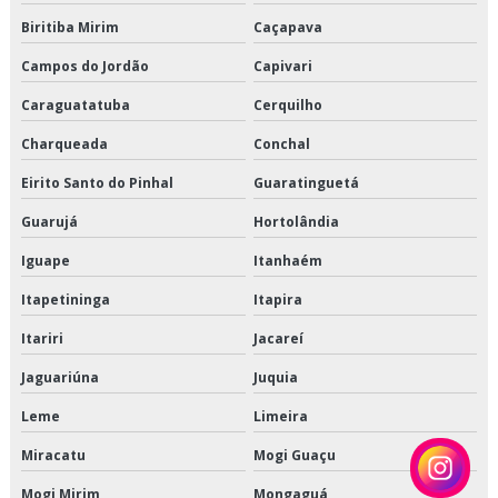
Biritiba Mirim
Caçapava
Terceirização de armazenagem
Campos do Jordão
Capivari
Terceirização de armazenagem de produtos perecíveis
Caraguatatuba
Cerquilho
Terceirização de armazenagem para alimentos climatizados
Charqueada
Conchal
Eirito Santo do Pinhal
Guaratinguetá
Terceirização de armazenagem para alimentos congelados
Guarujá
Hortolândia
Terceirização de armazenagem para alimentos refrigerados
Iguape
Itanhaém
Terceirização de crossdocking
Itapetininga
Itapira
Terceirização de entregas fracionadas
Itariri
Jacareí
Jaguariúna
Juquia
Terceirização de logística de alimentos
Leme
Limeira
Terceirização de logística de alimentos congelados
Miracatu
Mogi Guaçu
Terceirização de logística para perecíveis
Mogi Mirim
Mongaguá