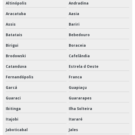
Altinópolis
Andradina
Transporte cross docking
Aracatuba
Aasia
Transporte de alimentos
Assis
Bariri
Transporte de alimentos congelados
Batatais
Bebedouro
Birigui
Boraceia
Transporte de alimentos perecíveis
Brodowski
Cafelândia
Transporte de alimentos perecíveis em sp
Catanduva
Estrela d Oeste
Transporte de alimentos perecíveis preço
Fernandópolis
Franca
Transporte de alimentos perecíveis são paulo
Garcá
Guapiaçu
Guaraci
Guararapes
Transporte de alimentos perecíveis valor
Ibitinga
Ilha Solteira
Transporte de alimentos refrigerados
Itajobi
Itararé
Transporte de cargas de alimentos
Jaboticabal
Jales