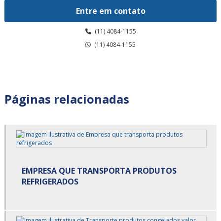
Armazenagem para alimentos climatizados valor
Entre em contato
Armazenagem para alimentos congelados em sp
(11) 4084-1155
Armazenagem para alimentos congelados preço
(11) 4084-1155
Armazenagem para alimentos congelados são paulo
Armazenagem para alimentos congelados valor
Páginas relacionadas
Armazenagem para alimentos refrigerados em sp
Armazenagem para alimentos refrigerados preço
Armazenagem para alimentos refrigerados são paulo
EMPRESA QUE TRANSPORTA PRODUTOS
Armazenagem para alimentos refrigerados valor
REFRIGERADOS
Armazenagem refrigerada
Armazenamento cross docking