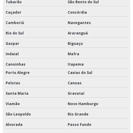
Transporte produtos congelados valor
Tubarão
São Bento do Sul
Caçador
Concórdia
Transporte produtos refrigerados em são paulo
Camboriú
Navegantes
Transporte produtos refrigerados em sp
Rio do Sul
Araranguá
Transporte produtos refrigerados preço
Gaspar
Biguaçu
Transporte refrigerado de alimentos
Indaial
Mafra
Transporte refrigerado fracionado
Canoinhas
Itapema
Porto Alegre
Caxias do Sul
Pelotas
Canoas
Santa Maria
Gravataí
Viamão
Novo Hamburgo
São Leopoldo
Rio Grande
Alvorada
Passo Fundo