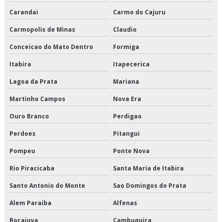
Carandai
Carmo do Cajuru
Entrega de perecíveis são paulo
Carmopolis de Minas
Claudio
Entrega de refrigerados em sp
Conceicao do Mato Dentro
Formiga
Entrega de refrigerados preço
Itabira
Itapecerica
Lagoa da Prata
Mariana
Entrega de refrigerados são paulo
Martinho Campos
Nova Era
Entrega de refrigerados valor
Ouro Branco
Perdigao
Entregas fracionadas em sp
Perdoes
Pitangui
Entregas fracionadas são paulo
Pompeu
Ponte Nova
Frete carga fracionada
Rio Piracicaba
Santa Maria de Itabira
Santo Antonio do Monte
Sao Domingos do Prata
Logística cross docking
Alem Paraiba
Alfenas
Logística de alimentos congelados em sp
Bocaiuva
Cambuquira