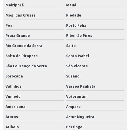
Serviço de logística de alimentos
Mairiporã
Mauá
Mogi das Cruzes
Piedade
Serviço de logística de alimentos congelados
Poa
Porto Feliz
Serviço de logística para perecíveis
Praia Grande
Ribeirão Pires
Serviço de transporte de alimentos perecíveis
Rio Grande da Serra
Salto
Serviço de transporte de climatizados
Salto de Pirapora
Santa Isabel
São Lourenço da Serra
São Vicente
Serviço de transporte de congelados
Sorocaba
Suzano
Serviço de transporte de refrigerados
Valinhos
Varzea Paulista
Serviço de transporte dedicado de alimentos
Vinhedo
Votorantim
Serviço de transporte fracionado de alimentos perecíveis
Americana
Amparo
Serviço de transporte produtos congelados
Araras
Artur Nogueira
Atibaia
Bertioga
Serviço de transporte produtos refrigerados