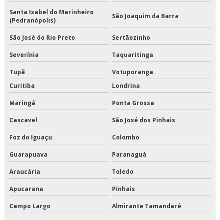
Santa Isabel do Marinheiro
São Joaquim da Barra
Transporte de refrigerados em são paulo
(Pedranópolis)
São José do Rio Preto
Sertãozinho
Transporte de refrigerados em sp
Severínia
Taquaritinga
Transporte de refrigerados preço
Tupã
Votuporanga
Transporte de refrigerados valor
Curitiba
Londrina
Transporte dedicado
Maringá
Ponta Grossa
Cascavel
São José dos Pinhais
Transporte dedicado de alimentos preço
Foz do Iguaçu
Colombo
Transporte dedicado de alimentos são paulo
Guarapuava
Paranaguá
Transporte dedicado e fracionado
Araucária
Toledo
Transporte dedicado empresa
Apucarana
Pinhais
Campo Largo
Almirante Tamandaré
Transporte e distribuição logística