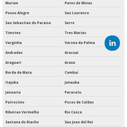
Muriae
Patos de Minas
Empresa de transporte fracionado de alimentos perecíveis
Pouso Alegre
Sao Lourenco
Empresa de transporte interestadual
Sao Sebastiao do Paraiso
Serro
Timoteo
Tres Marias
Empresa de transporte nordeste
Varginha
Varzea da Palma
Empresa que transporta produtos congelados
Andradas
Aracuai
Empresa que transporta produtos refrigerados
Araguari
Araxa
Empresa transportadora de alimentos
Borda da Mata
Cambui
Empresa transportadora de mercadorias
Itajuba
Janauba
Januaria
Paracatu
Empresas de armazenagem e logística em sp
Patrocinio
Pocos de Caldas
Empresas de cross docking
Ribeirao Vermelho
Rio Casca
Empresas de logística de alimentos
Santana do Riacho
Sao Joao del Rei