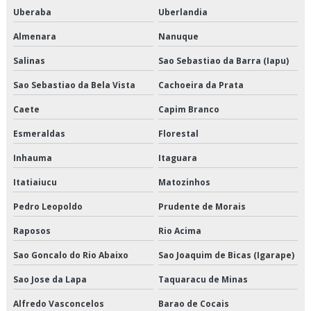
Empresas de logística e armazenagem
Uberaba
Uberlandia
Almenara
Nanuque
Empresas de logística refrigerada
Salinas
Sao Sebastiao da Barra (Iapu)
Empresas de transportes fracionados
Sao Sebastiao da Bela Vista
Cachoeira da Prata
Empresas que fazem cross docking
Caete
Capim Branco
Empresas que fazem transporte de mercadorias
Esmeraldas
Florestal
Empresas transportadoras de carga fracionada
Inhauma
Itaguara
Itatiaiucu
Matozinhos
Entrega de congelados em sp
Pedro Leopoldo
Prudente de Morais
Entrega de congelados preço
Raposos
Rio Acima
Entrega de congelados são paulo
Sao Goncalo do Rio Abaixo
Sao Joaquim de Bicas (Igarape)
Entrega de congelados valor
Sao Jose da Lapa
Taquaracu de Minas
Alfredo Vasconcelos
Barao de Cocais
Entrega de perecíveis em sp