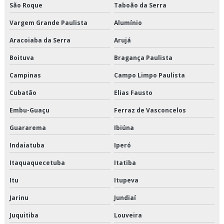
São Roque
Taboão da Serra
Serviço de crossdocking
Vargem Grande Paulista
Alumínio
Serviço de distribuição de alimentos climatizados
Aracoiaba da Serra
Arujá
Boituva
Bragança Paulista
Serviço de distribuição de alimentos congelados
Campinas
Campo Limpo Paulista
Serviço de distribuição de alimentos refrigerados
Cubatão
Elias Fausto
Serviço de entrega de congelados
Embu-Guaçu
Ferraz de Vasconcelos
Serviço de entrega de perecíveis
Guararema
Ibiúna
Indaiatuba
Iperó
Serviço de entrega de perecíveis em são paulo
Itaquaquecetuba
Itatiba
Serviço de entrega de perecíveis em sp
Itu
Itupeva
Serviço de entrega de refrigerados
Jarinu
Jundiaí
Serviço de entregas fracionadas
Juquitiba
Louveira