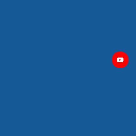
íveis
s a granel
 congelados
perecíveis
frigerada
racionadas
tizados
elados
dorias
gerados
ado
 alimentos
tica