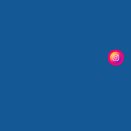
mercadorias
fracionada
e congelados preço
de congelados valor
erecíveis são paulo
 refrigerados preço
de refrigerados valor
cionadas são paulo
ross docking
os em sp
os preço
 são paulo
tica de alimentos em sp