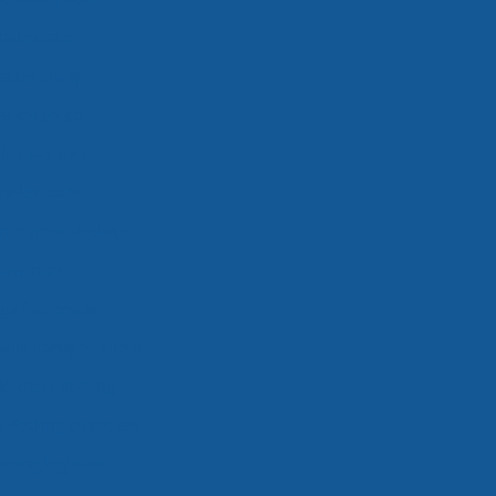
ados valor
rados em sp
rados preço
dos são paulo
rados valor
to cross docking
alimentos
ga fracionada
nada transportadora
de cross docking
s docking empresas
cking logística