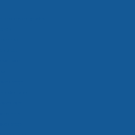
 produtos congelados
cíveis
eis em sp
eis preço
s são paulo
 sp
zados preço
dos são paulo
zados valor
lados em sp
ados preço
os são paulo