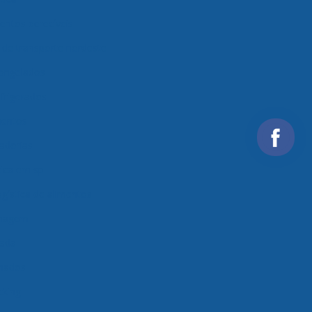
entos perecíveis
de transporte nordeste
congelados
frigerados
mentos
adorias
ica em sp
gística de alimentos
enagem
rada
onados
cking