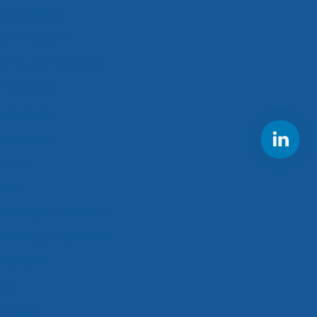
os congelados
s refrigerados
presa de crossdocking
climatizados
s congelados
refrigerados
adorias
stica
e entrega de perecíveis
de entregas fracionadas
congelados
orte
de cargas