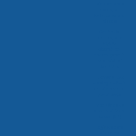
Estruture a sua
operação
logística para a
Páscoa!
Gestão da
informação e
seguro
cibernético
podem garantir
a sobrevivência
das PMEs
II Semana ESG:
Abralog e ABAD
discutem sobre
governança
Importância da
nossa matriz em
Barueri (SP)
Logística para
alimentos