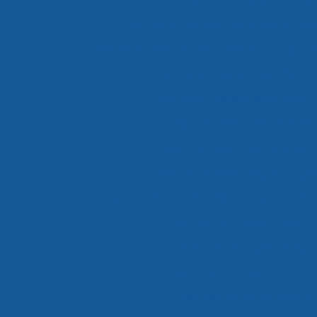
Empresa de transporte fracionado de alim
Empresa de transporte interestadual
Empresa 
Empresa que transporta produtos 
Empresa que transporta produtos re
Empresa transportadora de ali
Empresa transportadora de merc
Empresas de armazenagem e logíst
Empresas de cross docking
Empresas de lo
Empresas de logística e armaz
Empresas de logística refrige
Empresas de transportes fraci
Empresas que fazem cross do