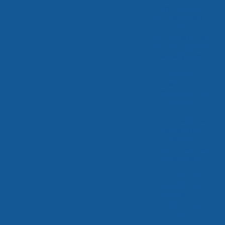
Antecipação
potencializa a
alta
performance da
nossa logística
para alimentos
CD Rio de
Janeiro –
consolidação no
mercado
Confira a nossa
expansão em
MG e a
repercussão na
imprensa
Crescimento
Das Nossas
Operações
Logísticas Em
2025