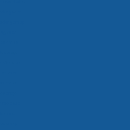
transportadora
ocking valor
ocking em sp
ng valor
ados em sp
ados preço
os são paulo
dos valor
dos em sp
dos preço
s são paulo
dos valor
ados em sp