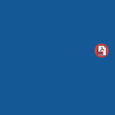
ados preço
os são paulo
dos valor
ica
atizados
matizados
istribuição fracionada
 armazenagem
argas
 perecíveis
ibuição
ística
s climatizados