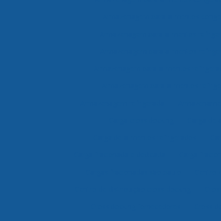
Armazenagem para alimentos congel
Armazenagem para alimentos refrige
Armazenagem para alimentos refrige
Armazenagem para alimentos refrigera
Armazenagem para alimentos refrige
Armazenagem refrigerada
Armazenamen
Carga cross docking
Carga de 
Carga de alimentos refrigerados
Car
Carga fracionada e dedicada
Carga fracio
Cargas fracionadas são paulo
Centro 
Centro de distribuição cross docking
Cros
Cross docking fornecedores
Cross do