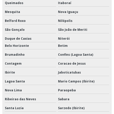
Queimados
Itaboraí
Empresa de crossdocking
Mesquita
Nova Iguaçu
Empresa de distribuição de alimentos climatizados
Belford Roxo
Nilópolis
São Gonçalo
São João de Meriti
Empresa de distribuição de alimentos congelados
Duque de Caxias
Niterói
Empresa de distribuição de alimentos refrigerados
Belo Horizonte
Betim
Empresa de distribuição de mercadorias
Brumadinho
Confins (Lagoa Santa)
Empresa de distribuição e logística
Contagem
Coracao de Jesus
Ibirite
Jaboticatubas
Empresa de entrega de congelados
Lagoa Santa
Mario Campos (Ibirite)
Empresa de entrega de perecíveis
Nova Lima
Paraopeba
Empresa de entrega de refrigerados
Ribeirao das Neves
Sabara
Empresa de entregas fracionadas
Santa Luzia
Sarzedo (Ibirite)