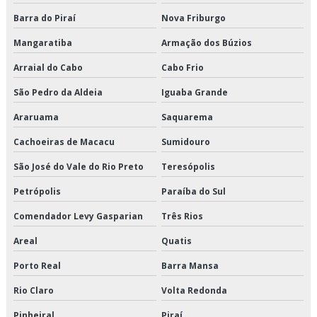
Cross docking valor
Barra do Piraí
Nova Friburgo
Crossdocking em são paulo
Mangaratiba
Armação dos Búzios
Crossdocking em sp
Arraial do Cabo
Cabo Frio
Crossdocking preço
São Pedro da Aldeia
Iguaba Grande
Araruama
Saquarema
Crossdocking valor
Cachoeiras de Macacu
Sumidouro
Distribuição de alimentos climatizados em sp
São José do Vale do Rio Preto
Teresópolis
Distribuição de alimentos climatizados preço
Petrópolis
Paraíba do Sul
Distribuição de alimentos climatizados são paulo
Comendador Levy Gasparian
Três Rios
Areal
Quatis
Distribuição de alimentos climatizados valor
Porto Real
Barra Mansa
Distribuição de alimentos congelados em sp
Rio Claro
Volta Redonda
Distribuição de alimentos congelados preço
Pinheiral
Piraí