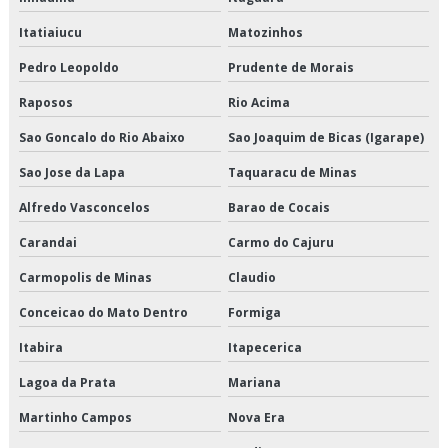
Empresas transportadoras de carga fracionada
Itatiaiucu
Matozinhos
Entrega de congelados em sp
Pedro Leopoldo
Prudente de Morais
Entrega de congelados preço
Raposos
Rio Acima
Entrega de congelados são paulo
Sao Goncalo do Rio Abaixo
Sao Joaquim de Bicas (Igarape)
Sao Jose da Lapa
Taquaracu de Minas
Entrega de congelados valor
Alfredo Vasconcelos
Barao de Cocais
Entrega de perecíveis em sp
Carandai
Carmo do Cajuru
Entrega de perecíveis são paulo
Carmopolis de Minas
Claudio
Entrega de refrigerados em sp
Conceicao do Mato Dentro
Formiga
Entrega de refrigerados preço
Itabira
Itapecerica
Lagoa da Prata
Mariana
Entrega de refrigerados são paulo
Martinho Campos
Nova Era
Entrega de refrigerados valor