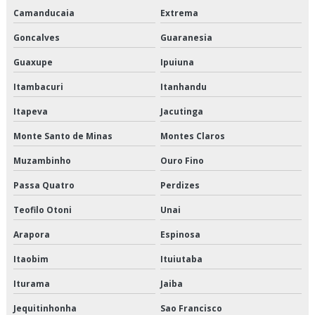
Camanducaia
Extrema
Orçamento de armazenagem de produtos perecíveis
Goncalves
Guaranesia
Orçamento de distribuição de alimentos climatizados
Guaxupe
Ipuiuna
Orçamento de distribuição de alimentos congelados
Itambacuri
Itanhandu
Itapeva
Jacutinga
Orçamento de distribuição de alimentos refrigerados
Monte Santo de Minas
Montes Claros
Orçamento de entrega de congelados
Muzambinho
Ouro Fino
Orçamento de entrega de perecíveis
Passa Quatro
Perdizes
Orçamento de entrega de refrigerados
Teofilo Otoni
Unai
Arapora
Espinosa
Orçamento de entregas fracionadas
Itaobim
Ituiutaba
Orçamento de logística de alimentos
Iturama
Jaiba
Orçamento de logística de alimentos congelados
Jequitinhonha
Sao Francisco