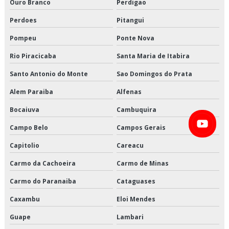
Ouro Branco
Perdigao
Entregas fracionadas em sp
Perdoes
Pitangui
Entregas fracionadas são paulo
Pompeu
Ponte Nova
Rio Piracicaba
Santa Maria de Itabira
Frete carga fracionada
Santo Antonio do Monte
Sao Domingos do Prata
Logística cross docking
Alem Paraiba
Alfenas
Logística de alimentos congelados em sp
Bocaiuva
Cambuquira
Logística de alimentos congelados preço
Campo Belo
Campos Gerais
Capitolio
Careacu
Logística de alimentos congelados são paulo
Carmo da Cachoeira
Carmo de Minas
Logística de alimentos congelados valor
Carmo do Paranaiba
Cataguases
Logística de alimentos em sp
Caxambu
Eloi Mendes
Logística de alimentos preço
Guape
Lambari