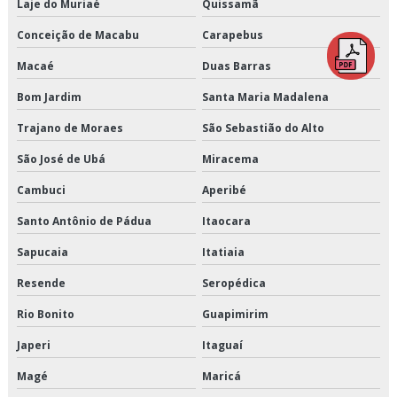
Laje do Muriaé
Quissamã
Distribuição fracionada
Conceição de Macabu
Carapebus
Distribuidora de cargas
Macaé
Duas Barras
Empresa de armazenagem
Bom Jardim
Santa Maria Madalena
Empresa de armazenagem de cargas
Trajano de Moraes
São Sebastião do Alto
Empresa de armazenagem de produtos perecíveis
São José de Ubá
Miracema
Cambuci
Aperibé
Empresa de armazenagem e distribuição
Santo Antônio de Pádua
Itaocara
Empresa de armazenagem e logística
Sapucaia
Itatiaia
Empresa de armazenagem para alimentos climatizados
Resende
Seropédica
Empresa de armazenagem para alimentos congelados
Rio Bonito
Guapimirim
Japeri
Itaguaí
Empresa de armazenagem para alimentos refrigerados
Magé
Maricá
Empresa de armazenamento refrigerado