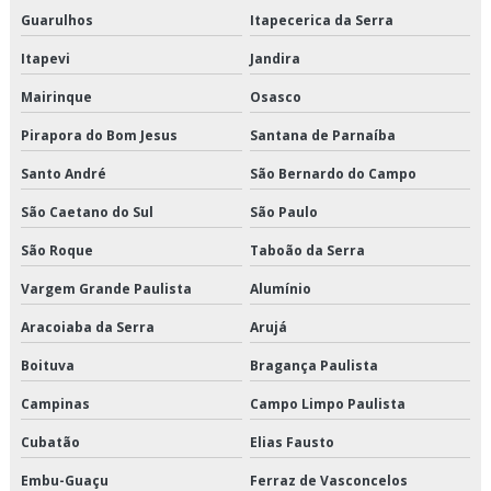
Guarulhos
Itapecerica da Serra
Serviço de armazenagem para alimentos climatizados
Itapevi
Jandira
Serviço de armazenagem para alimentos congelados
Mairinque
Osasco
Pirapora do Bom Jesus
Santana de Parnaíba
Serviço de armazenagem para alimentos refrigerados
Santo André
São Bernardo do Campo
Serviço de armazenamento refrigerado
São Caetano do Sul
São Paulo
Serviço de cross docking
São Roque
Taboão da Serra
Serviço de crossdocking
Vargem Grande Paulista
Alumínio
Aracoiaba da Serra
Arujá
Serviço de distribuição de alimentos climatizados
Boituva
Bragança Paulista
Serviço de distribuição de alimentos congelados
Campinas
Campo Limpo Paulista
Serviço de distribuição de alimentos refrigerados
Cubatão
Elias Fausto
Serviço de entrega de congelados
Embu-Guaçu
Ferraz de Vasconcelos