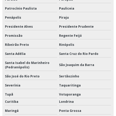
Transporte de congelados
Patrocínio Paulista
Pauliceia
Transporte de congelados em são paulo
Penápolis
Piraju
Transporte de congelados em sp
Presidente Alves
Presidente Prudente
Transporte de congelados preço
Promissão
Regente Feijó
Ribeirão Preto
Rinópolis
Transporte de congelados valor
Santa Adélia
Santa Cruz do Rio Pardo
Transporte de refrigerado
Santa Isabel do Marinheiro
São Joaquim da Barra
Transporte de refrigerados em são paulo
(Pedranópolis)
São José do Rio Preto
Sertãozinho
Transporte de refrigerados em sp
Severínia
Taquaritinga
Transporte de refrigerados preço
Tupã
Votuporanga
Transporte de refrigerados valor
Curitiba
Londrina
Maringá
Ponta Grossa
Transporte dedicado