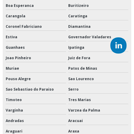
Boa Esperanca
Buritizeiro
Empresa de transporte de mercadorias
Carangola
Caratinga
Empresa de transporte de refrigerados
Coronel Fabriciano
Diamantina
Estiva
Governador Valadares
Empresa de transporte dedicado
Guanhaes
Ipatinga
Empresa de transporte dedicado de alimentos
Joao Pinheiro
Juiz de Fora
Empresa de transporte e logística
Muriae
Patos de Minas
Empresa de transporte fracionado de alimentos perecíveis
Pouso Alegre
Sao Lourenco
Empresa de transporte interestadual
Sao Sebastiao do Paraiso
Serro
Timoteo
Tres Marias
Empresa de transporte nordeste
Varginha
Varzea da Palma
Empresa que transporta produtos congelados
Andradas
Aracuai
Empresa que transporta produtos refrigerados
Araguari
Araxa