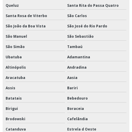
Queluz
Santa Rita do Passa Quatro
Transportadora de produtos congelados
Santa Rosa de Viterbo
São Carlos
Transportadora de produtos refrigerados
São João da Boa Vista
São José do Rio Pardo
Transportadora fracionado
São Manuel
São Sebastião
São Simão
Tambaú
Transportadora fracionado são paulo
Ubatuba
Adamantina
Transportadora fracionado sp
Altinópolis
Andradina
Transporte cross docking
Aracatuba
Aasia
Transporte de alimentos
Assis
Bariri
Batatais
Bebedouro
Transporte de alimentos congelados
Birigui
Boraceia
Transporte de alimentos perecíveis
Brodowski
Cafelândia
Transporte de alimentos perecíveis em sp
Catanduva
Estrela d Oeste