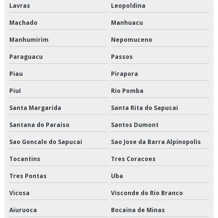
Logística de alimentos são paulo
Lavras
Leopoldina
Machado
Manhuacu
Logística de alimentos valor
Manhumirim
Nepomuceno
Logística de entrega de alimentos
Paraguacu
Passos
Logística especializada em cargas climatizadas
Piau
Pirapora
Logística especializada em cargas climatizadas em são paulo
PiuI
Rio Pomba
Santa Margarida
Santa Rita do Sapucai
Logística especializada em cargas climatizadas sp
Santana do Paraiso
Santos Dumont
Logística para empresas de alimentos
Sao Goncalo do Sapucai
Sao Jose da Barra Alpinopolis
Logística para perecíveis em são paulo
Tocantins
Tres Coracoes
Logística para perecíveis em sp
Tres Pontas
Uba
Logística para perecíveis preço
Vicosa
Visconde do Rio Branco
Aiuruoca
Bocaina de Minas
Logística para perecíveis valor