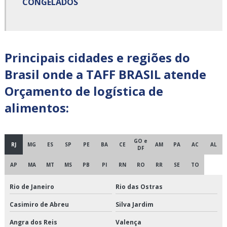
CONGELADOS
Carga fracionada transportadora
Cargas fracionadas são paulo
Centro de cross docking
Principais cidades e regiões do
Brasil onde a TAFF BRASIL atende
Centro de distribuição cross docking
Orçamento de logística de
Cross docking empresas
alimentos:
Cross docking fornecedores
Cross docking logística
GO e
RJ
MG
ES
SP
PE
BA
CE
AM
PA
AC
AL
DF
Cross docking preço
AP
MA
MT
MS
PB
PI
RN
RO
RR
SE
TO
Cross docking transportadora
Rio de Janeiro
Rio das Ostras
Casimiro de Abreu
Silva Jardim
Cross docking transporte
Angra dos Reis
Valença