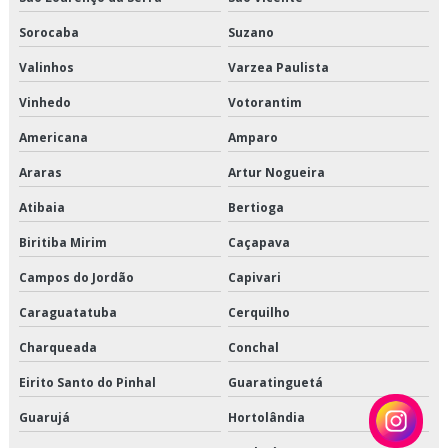
Serviço de transporte de congelados
Sorocaba
Suzano
Serviço de transporte de refrigerados
Valinhos
Varzea Paulista
Serviço de transporte dedicado de alimentos
Vinhedo
Votorantim
Serviço de transporte fracionado de alimentos perecíveis
Americana
Amparo
Araras
Artur Nogueira
Serviço de transporte produtos congelados
Atibaia
Bertioga
Serviço de transporte produtos refrigerados
Biritiba Mirim
Caçapava
Terceirização de armazenagem
Campos do Jordão
Capivari
Terceirização de armazenagem de produtos perecíveis
Caraguatatuba
Cerquilho
Charqueada
Conchal
Terceirização de armazenagem para alimentos climatizados
Eirito Santo do Pinhal
Guaratinguetá
Terceirização de armazenagem para alimentos congelados
Guarujá
Hortolândia
Terceirização de armazenagem para alimentos refrigerados