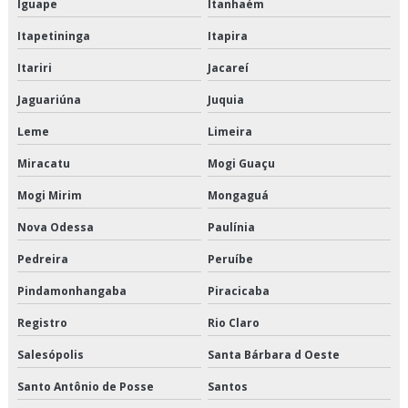
Iguape
Itanhaém
Terceirização de crossdocking
Itapetininga
Itapira
Terceirização de entregas fracionadas
Itariri
Jacareí
Jaguariúna
Juquia
Terceirização de logística de alimentos
Leme
Limeira
Terceirização de logística de alimentos congelados
Miracatu
Mogi Guaçu
Terceirização de logística para perecíveis
Mogi Mirim
Mongaguá
Terceirização de transporte de alimentos perecíveis
Nova Odessa
Paulínia
Pedreira
Peruíbe
Terceirização de transporte de climatizados
Pindamonhangaba
Piracicaba
Terceirização de transporte de congelados
Registro
Rio Claro
Terceirização de transporte de refrigerados
Salesópolis
Santa Bárbara d Oeste
Terceirização de transporte dedicado de alimentos
Santo Antônio de Posse
Santos