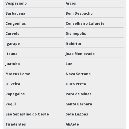
Vespasiano
Arcos
Empresa de logística de alimentos congelados
Barbacena
Bom Despacho
Empresa de logística e transporte
Congonhas
Conselheiro Lafaiete
Empresa de logística e transporte de cargas
Curvelo
Divinopolis
Empresa de logística para perecíveis
Igarape
Itabirito
Empresa de transporte de alimentos a granel
Itauna
Joao Monlevade
Juatuba
Luz
Empresa de transporte de alimentos congelados
Mateus Leme
Nova Serrana
Empresa de transporte de alimentos perecíveis
Oliveira
Ouro Preto
Empresa de transporte de carga refrigerada
Papagaios
Para de Minas
Empresa de transporte de cargas fracionadas
Pequi
Santa Barbara
Sao Sebastiao do Oeste
Sete Lagoas
Empresa de transporte de climatizados
Tiradentes
AbAete
Empresa de transporte de congelados