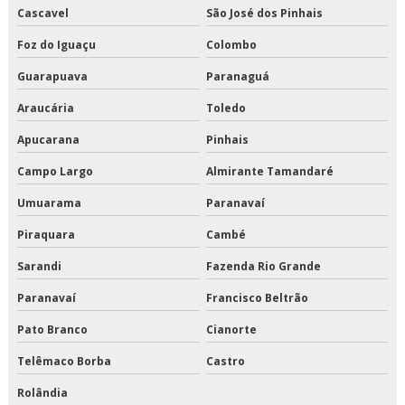
Cascavel
São José dos Pinhais
Transporte dedicado de alimentos preço
Foz do Iguaçu
Colombo
Transporte dedicado de alimentos são paulo
Guarapuava
Paranaguá
Transporte dedicado e fracionado
Araucária
Toledo
Apucarana
Pinhais
Transporte dedicado empresa
Campo Largo
Almirante Tamandaré
Transporte e distribuição logística
Umuarama
Paranavaí
Transporte e logística
Piraquara
Cambé
Transporte fracionado de alimentos perecíveis
Sarandi
Fazenda Rio Grande
Transporte fracionado de alimentos perecíveis em sp
Paranavaí
Francisco Beltrão
Pato Branco
Cianorte
Transporte fracionado de alimentos perecíveis preço
Telêmaco Borba
Castro
Transporte fracionado de alimentos perecíveis são paulo
Rolândia