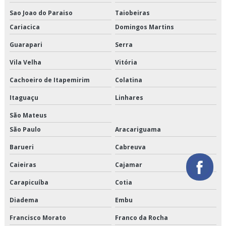
Orçamento de logística para perecíveis
Sao Joao do Paraiso
Taiobeiras
Cariacica
Domingos Martins
Orçamento de serviço de entrega de perecíveis
Guarapari
Serra
Orçamento de transporte de alimentos perecíveis
Vila Velha
Vitória
Orçamento de transporte de climatizados
Cachoeiro de Itapemirim
Colatina
Orçamento de transporte de congelados
Itaguaçu
Linhares
São Mateus
Orçamento de transporte de refrigerados
São Paulo
Aracariguama
Orçamento de transporte dedicado de alimentos
Barueri
Cabreuva
Orçamento de transporte fracionado de alimentos perecíveis
Caieiras
Cajamar
Orçamento de transporte produtos congelados
Carapicuíba
Cotia
Diadema
Embu
Orçamento de transporte produtos refrigerados
Francisco Morato
Franco da Rocha
Serviço de armazenagem de produtos perecíveis