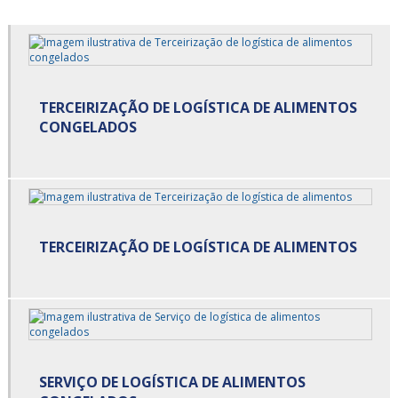
Armazenagem para alimentos refrigerados preço
Armazenagem para alimentos refrigerados são paulo
TERCEIRIZAÇÃO DE LOGÍSTICA DE ALIMENTOS
Armazenagem para alimentos refrigerados valor
CONGELADOS
Armazenagem refrigerada
Armazenamento cross docking
Carga cross docking
TERCEIRIZAÇÃO DE LOGÍSTICA DE ALIMENTOS
Carga de alimentos
Carga de alimentos refrigerados
Carga fracionada
Carga fracionada e dedicada
SERVIÇO DE LOGÍSTICA DE ALIMENTOS