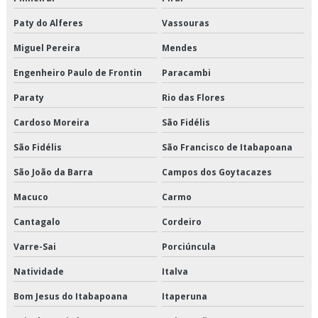
Distribuição de alimentos congelados são paulo
Paty do Alferes
Vassouras
Distribuição de alimentos congelados valor
Miguel Pereira
Mendes
Engenheiro Paulo de Frontin
Paracambi
Distribuição de alimentos refrigerados em sp
Paraty
Rio das Flores
Distribuição de alimentos refrigerados preço
Cardoso Moreira
São Fidélis
Distribuição de alimentos refrigerados são paulo
São Fidélis
São Francisco de Itabapoana
Distribuição de alimentos refrigerados valor
São João da Barra
Campos dos Goytacazes
Macuco
Carmo
Distribuição de cargas logística
Cantagalo
Cordeiro
Distribuição de congelados e climatizados
Varre-Sai
Porciúncula
Distribuição de refrigerados e climatizados
Natividade
Italva
Distribuição de refrigerados e congelados
Bom Jesus do Itabapoana
Itaperuna