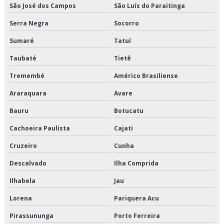
São José dos Campos
São Luís do Paraitinga
Terceirização de transporte fracionado de alimentos perecíveis
Serra Negra
Socorro
Terceirização de transporte produtos congelados
Sumaré
Tatuí
Terceirização de transporte produtos refrigerados
Taubaté
Tietê
Transportadora de alimentos
Tremembé
Américo Brasiliense
Transportadora de alimentos perecíveis
Araraquara
Avare
Bauru
Botucatu
Transportadora de alimentos sp
Cachoeira Paulista
Cajati
Transportadora de carga fracionada em sp
Cruzeiro
Cunha
Transportadora de carga refrigerada
Descalvado
Ilha Comprida
Transportadora de carga refrigerada sp
Ilhabela
Jau
Lorena
Pariquera Acu
Transportadora de cargas fracionadas
Pirassununga
Porto Ferreira
Transportadora de produtos alimentícios