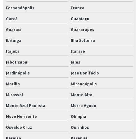
Transporte de alimentos perecíveis preço
Fernandópolis
Franca
Garcá
Guapiaçu
Transporte de alimentos perecíveis são paulo
Guaraci
Guararapes
Transporte de alimentos perecíveis valor
Ibitinga
Ilha Solteira
Transporte de alimentos refrigerados
Itajobi
Itararé
Transporte de cargas de alimentos
Jaboticabal
Jales
Transporte de cargas frias
Jardinópolis
Jose Bonifácio
Marília
Mirandópolis
Transporte de climatizados em são paulo
Mirassol
Monte Alto
Transporte de climatizados em sp
Monte Azul Paulista
Morro Agudo
Transporte de climatizados preço
Novo Horizonte
Olimpia
Transporte de climatizados valor
Osvaldo Cruz
Ourinhos
Paraíso
Parapuã