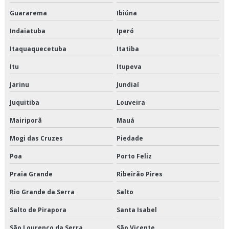
Serviço de entrega de perecíveis
Guararema
Ibiúna
Indaiatuba
Iperó
Serviço de entrega de perecíveis em são paulo
Itaquaquecetuba
Itatiba
Serviço de entrega de perecíveis em sp
Itu
Itupeva
Serviço de entrega de refrigerados
Jarinu
Jundiaí
Serviço de entregas fracionadas
Juquitiba
Louveira
Mairiporã
Mauá
Serviço de logística de alimentos
Mogi das Cruzes
Piedade
Serviço de logística de alimentos congelados
Poa
Porto Feliz
Serviço de logística para perecíveis
Praia Grande
Ribeirão Pires
Serviço de transporte de alimentos perecíveis
Rio Grande da Serra
Salto
Serviço de transporte de climatizados
Salto de Pirapora
Santa Isabel
São Lourenço da Serra
São Vicente