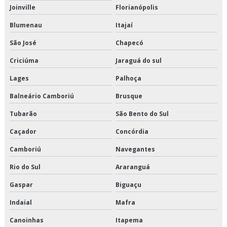
Transporte fracionado de alimentos perecíveis valor
Joinville
Florianópolis
Blumenau
Itajaí
Transporte fracionado são paulo
São José
Chapecó
Transporte produtos congelados em são paulo
Criciúma
Jaraguá do sul
Transporte produtos congelados em sp
Lages
Palhoça
Transporte produtos congelados preço
Balneário Camboriú
Brusque
Transporte produtos congelados valor
Tubarão
São Bento do Sul
Caçador
Concórdia
Transporte produtos refrigerados em são paulo
Camboriú
Navegantes
Transporte produtos refrigerados em sp
Rio do Sul
Araranguá
Transporte produtos refrigerados preço
Gaspar
Biguaçu
Transporte refrigerado de alimentos
Indaial
Mafra
Canoinhas
Itapema
Transporte refrigerado fracionado