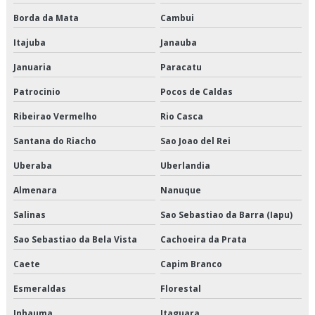
Empresa transportadora de alimentos
Borda da Mata
Cambui
Itajuba
Janauba
Empresa transportadora de mercadorias
Januaria
Paracatu
Empresas de armazenagem e logística em sp
Patrocinio
Pocos de Caldas
Empresas de cross docking
Ribeirao Vermelho
Rio Casca
Empresas de logística de alimentos
Santana do Riacho
Sao Joao del Rei
Empresas de logística e armazenagem
Uberaba
Uberlandia
Almenara
Nanuque
Empresas de logística refrigerada
Salinas
Sao Sebastiao da Barra (Iapu)
Empresas de transportes fracionados
Sao Sebastiao da Bela Vista
Cachoeira da Prata
Empresas que fazem cross docking
Caete
Capim Branco
Empresas que fazem transporte de mercadorias
Esmeraldas
Florestal
Inhauma
Itaguara