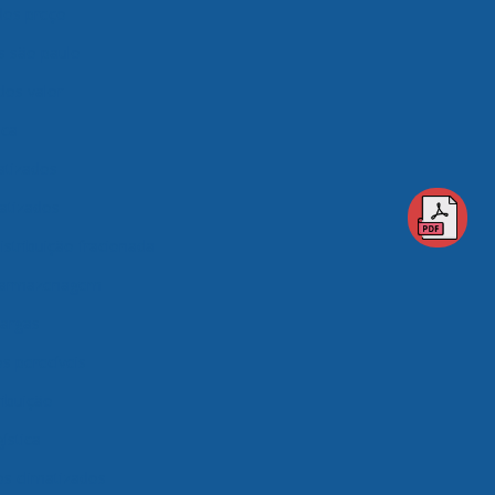
ados preço
os são paulo
dos valor
ica
atizados
matizados
istribuição fracionada
 armazenagem
argas
 perecíveis
ibuição
ística
s climatizados