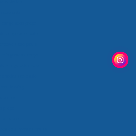
mercadorias
fracionada
e congelados preço
de congelados valor
erecíveis são paulo
 refrigerados preço
de refrigerados valor
cionadas são paulo
ross docking
os em sp
os preço
 são paulo
tica de alimentos em sp