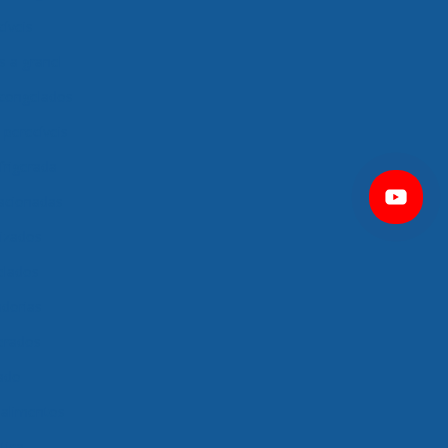
íveis
s a granel
 congelados
perecíveis
frigerada
racionadas
tizados
elados
dorias
gerados
ado
 alimentos
tica