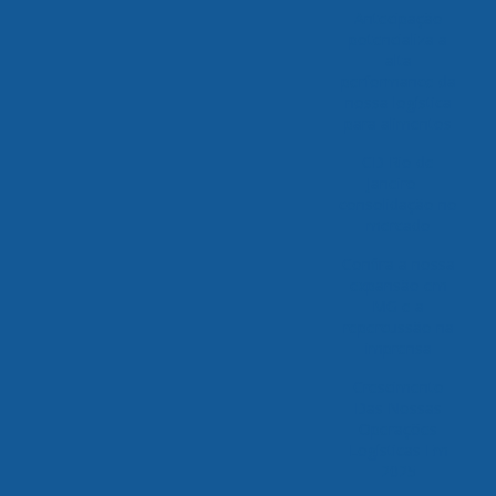
Antecipação
potencializa a
alta
performance da
nossa logística
para alimentos
CD Rio de
Janeiro –
consolidação no
mercado
Confira a nossa
expansão em
MG e a
repercussão na
imprensa
Crescimento
Das Nossas
Operações
Logísticas Em
2025