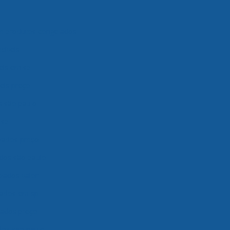
 produtos congelados
cíveis
eis em sp
eis preço
s são paulo
 sp
zados preço
dos são paulo
zados valor
lados em sp
ados preço
os são paulo