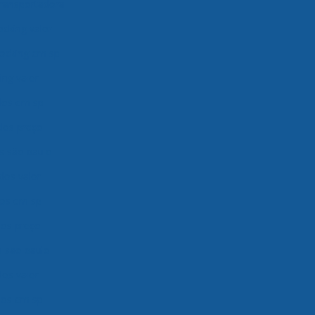
transportadora
ocking valor
ocking em sp
ng valor
ados em sp
ados preço
os são paulo
dos valor
dos em sp
dos preço
s são paulo
dos valor
ados em sp