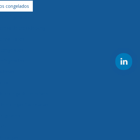
os congelados
s refrigerados
presa de crossdocking
climatizados
s congelados
refrigerados
adorias
stica
e entrega de perecíveis
de entregas fracionadas
congelados
orte
de cargas