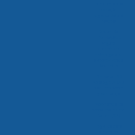
Estruture a sua
operação
logística para a
Páscoa!
Gestão da
informação e
seguro
cibernético
podem garantir
a sobrevivência
das PMEs
II Semana ESG:
Abralog e ABAD
discutem sobre
governança
Importância da
nossa matriz em
Barueri (SP)
Logística para
alimentos