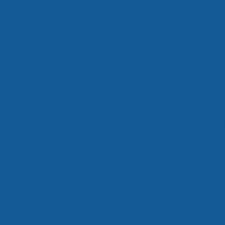
Armazenagem para alimentos congel
Armazenagem para alimentos refrige
Armazenagem para alimentos refrige
Armazenagem para alimentos refrigera
Armazenagem para alimentos refrige
Armazenagem refrigerada
Armazenamen
Carga cross docking
Carga de 
Carga de alimentos refrigerados
Car
Carga fracionada e dedicada
Carga fracio
Cargas fracionadas são paulo
Centro 
Centro de distribuição cross docking
Cros
Cross docking fornecedores
Cross do