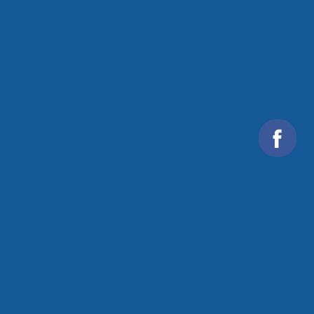
entos perecíveis
de transporte nordeste
congelados
frigerados
mentos
adorias
ica em sp
gística de alimentos
enagem
rada
onados
cking