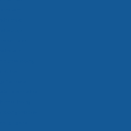
ados valor
rados em sp
rados preço
dos são paulo
rados valor
to cross docking
alimentos
ga fracionada
nada transportadora
de cross docking
s docking empresas
cking logística