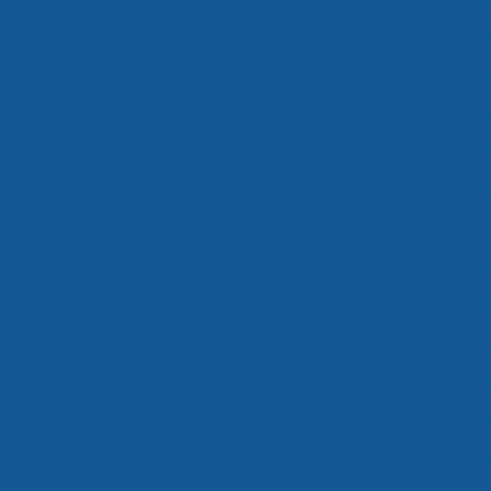
Empresa de transporte fracionado de alim
Empresa de transporte interestadual
Empresa 
Empresa que transporta produtos 
Empresa que transporta produtos re
Empresa transportadora de ali
Empresa transportadora de merc
Empresas de armazenagem e logíst
Empresas de cross docking
Empresas de lo
Empresas de logística e armaz
Empresas de logística refrige
Empresas de transportes fraci
Empresas que fazem cross do