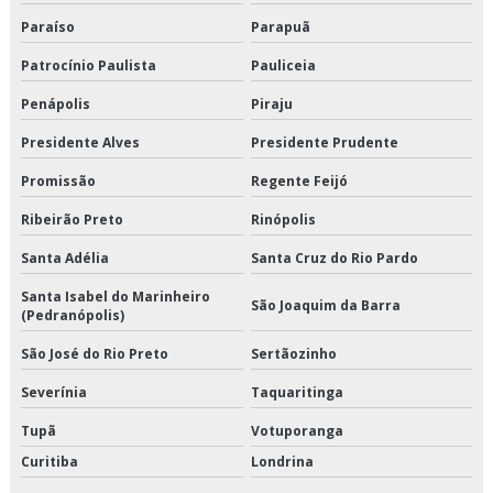
Paraíso
Parapuã
Transporte de congelados em são paulo
Patrocínio Paulista
Pauliceia
Transporte de congelados em sp
Penápolis
Piraju
Transporte de congelados preço
Presidente Alves
Presidente Prudente
Transporte de congelados valor
Promissão
Regente Feijó
Ribeirão Preto
Rinópolis
Transporte de refrigerado
Santa Adélia
Santa Cruz do Rio Pardo
Transporte de refrigerados em são paulo
Santa Isabel do Marinheiro
São Joaquim da Barra
(Pedranópolis)
Transporte de refrigerados em sp
São José do Rio Preto
Sertãozinho
Transporte de refrigerados preço
Severínia
Taquaritinga
Transporte de refrigerados valor
Tupã
Votuporanga
Transporte dedicado
Curitiba
Londrina