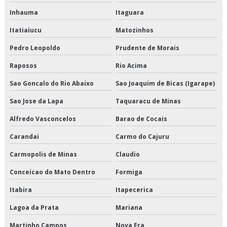
Inhauma
Itaguara
Entrega de congelados em sp
Itatiaiucu
Matozinhos
Entrega de congelados preço
Pedro Leopoldo
Prudente de Morais
Entrega de congelados são paulo
Raposos
Rio Acima
Entrega de congelados valor
Sao Goncalo do Rio Abaixo
Sao Joaquim de Bicas (Igarape)
Sao Jose da Lapa
Taquaracu de Minas
Entrega de perecíveis em sp
Alfredo Vasconcelos
Barao de Cocais
Entrega de perecíveis são paulo
Carandai
Carmo do Cajuru
Entrega de refrigerados em sp
Carmopolis de Minas
Claudio
Entrega de refrigerados preço
Conceicao do Mato Dentro
Formiga
Itabira
Itapecerica
Entrega de refrigerados são paulo
Lagoa da Prata
Mariana
Entrega de refrigerados valor
Martinho Campos
Nova Era