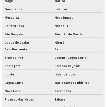
Magé
Maricá
Empresa de crossdocking
Queimados
Itaboraí
Empresa de distribuição de alimentos climatizados
Mesquita
Nova Iguaçu
Empresa de distribuição de alimentos congelados
Belford Roxo
Nilópolis
São Gonçalo
São João de Meriti
Empresa de distribuição de alimentos refrigerados
Duque de Caxias
Niterói
Empresa de distribuição de mercadorias
Belo Horizonte
Betim
Empresa de distribuição e logística
Brumadinho
Confins (Lagoa Santa)
Contagem
Coracao de Jesus
Empresa de entrega de congelados
Ibirite
Jaboticatubas
Empresa de entrega de perecíveis
Lagoa Santa
Mario Campos (Ibirite)
Empresa de entrega de refrigerados
Nova Lima
Paraopeba
Empresa de entregas fracionadas
Ribeirao das Neves
Sabara