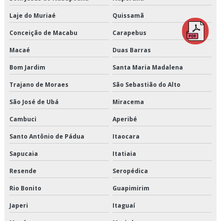
Laje do Muriaé
Quissamã
Distribuidora de cargas
Conceição de Macabu
Carapebus
Empresa de armazenagem
Macaé
Duas Barras
Empresa de armazenagem de cargas
Bom Jardim
Santa Maria Madalena
Empresa de armazenagem de produtos perecíveis
Trajano de Moraes
São Sebastião do Alto
São José de Ubá
Miracema
Empresa de armazenagem e distribuição
Cambuci
Aperibé
Empresa de armazenagem e logística
Santo Antônio de Pádua
Itaocara
Empresa de armazenagem para alimentos climatizados
Sapucaia
Itatiaia
Empresa de armazenagem para alimentos congelados
Resende
Seropédica
Empresa de armazenagem para alimentos refrigerados
Rio Bonito
Guapimirim
Japeri
Itaguaí
Empresa de armazenamento refrigerado