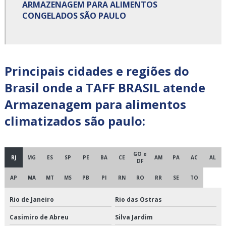
Carga fracionada transportadora
ARMAZENAGEM PARA ALIMENTOS
CONGELADOS SÃO PAULO
Cargas fracionadas são paulo
Centro de cross docking
Principais cidades e regiões do
Centro de distribuição cross docking
Brasil onde a TAFF BRASIL atende
Cross docking empresas
Armazenagem para alimentos
Cross docking fornecedores
climatizados são paulo:
Cross docking logística
Cross docking preço
GO e
RJ
MG
ES
SP
PE
BA
CE
AM
PA
AC
AL
DF
Cross docking transportadora
AP
MA
MT
MS
PB
PI
RN
RO
RR
SE
TO
Cross docking transporte
Rio de Janeiro
Rio das Ostras
Casimiro de Abreu
Silva Jardim
Cross docking valor