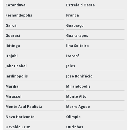
Transporte de alimentos perecíveis preço
Catanduva
Estrela d Oeste
Transporte de alimentos perecíveis são paulo
Fernandópolis
Franca
Garcá
Guapiaçu
Transporte de alimentos perecíveis valor
Guaraci
Guararapes
Transporte de alimentos refrigerados
Ibitinga
Ilha Solteira
Transporte de cargas de alimentos
Itajobi
Itararé
Transporte de cargas frias
Jaboticabal
Jales
Jardinópolis
Jose Bonifácio
Transporte de climatizados em são paulo
Marília
Mirandópolis
Transporte de climatizados em sp
Mirassol
Monte Alto
Transporte de climatizados preço
Monte Azul Paulista
Morro Agudo
Transporte de climatizados valor
Novo Horizonte
Olimpia
Transporte de congelados
Osvaldo Cruz
Ourinhos