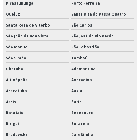
Pirassununga
Porto Ferreira
Transportadora de produtos congelados
Queluz
Santa Rita do Passa Quatro
Transportadora de produtos refrigerados
Santa Rosa de Viterbo
São Carlos
Transportadora fracionado
São João da Boa Vista
São José do Rio Pardo
São Manuel
São Sebastião
Transportadora fracionado são paulo
São Simão
Tambaú
Transportadora fracionado sp
Ubatuba
Adamantina
Transporte cross docking
Altinópolis
Andradina
Transporte de alimentos
Aracatuba
Aasia
Assis
Bariri
Transporte de alimentos congelados
Batatais
Bebedouro
Transporte de alimentos perecíveis
Birigui
Boraceia
Transporte de alimentos perecíveis em sp
Brodowski
Cafelândia