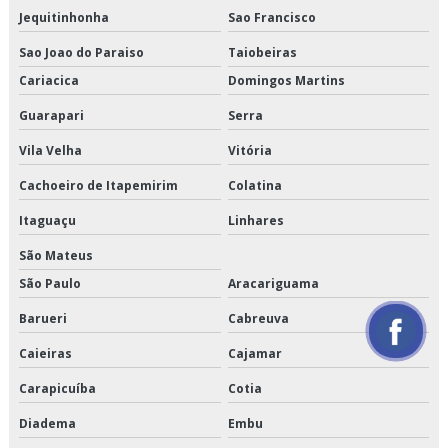
Orçamento de logística para perecíveis
Jequitinhonha
Sao Francisco
Orçamento de serviço de entrega de perecíveis
Sao Joao do Paraiso
Taiobeiras
Cariacica
Domingos Martins
Orçamento de transporte de alimentos perecíveis
Guarapari
Serra
Orçamento de transporte de climatizados
Vila Velha
Vitória
Orçamento de transporte de congelados
Cachoeiro de Itapemirim
Colatina
Orçamento de transporte de refrigerados
Itaguaçu
Linhares
São Mateus
Orçamento de transporte dedicado de alimentos
São Paulo
Aracariguama
Orçamento de transporte fracionado de alimentos perecíveis
Barueri
Cabreuva
Orçamento de transporte produtos congelados
Caieiras
Cajamar
Carapicuíba
Cotia
Orçamento de transporte produtos refrigerados
Diadema
Embu
Serviço de armazenagem de produtos perecíveis