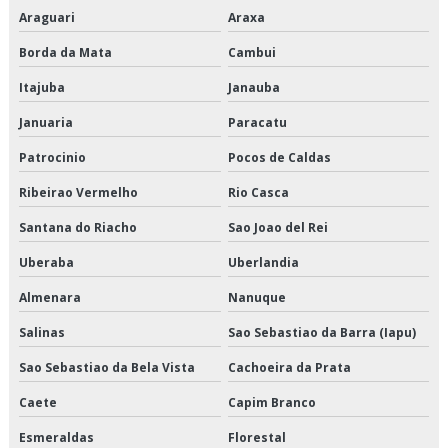
Empresa transportadora de alimentos
Araguari
Araxa
Empresa transportadora de mercadorias
Borda da Mata
Cambui
Itajuba
Janauba
Empresas de armazenagem e logística em sp
Januaria
Paracatu
Empresas de cross docking
Patrocinio
Pocos de Caldas
Empresas de logística de alimentos
Ribeirao Vermelho
Rio Casca
Empresas de logística e armazenagem
Santana do Riacho
Sao Joao del Rei
Uberaba
Uberlandia
Empresas de logística refrigerada
Almenara
Nanuque
Empresas de transportes fracionados
Salinas
Sao Sebastiao da Barra (Iapu)
Empresas que fazem cross docking
Sao Sebastiao da Bela Vista
Cachoeira da Prata
Empresas que fazem transporte de mercadorias
Caete
Capim Branco
Esmeraldas
Florestal
Empresas transportadoras de carga fracionada