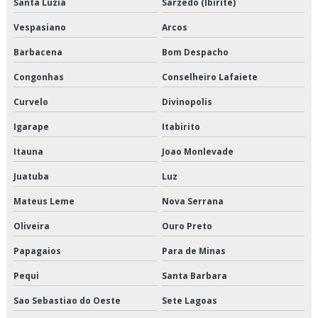
Empresa de logística de alimentos congelados
Santa Luzia
Sarzedo (Ibirite)
Vespasiano
Arcos
Empresa de logística e transporte
Barbacena
Bom Despacho
Empresa de logística e transporte de cargas
Congonhas
Conselheiro Lafaiete
Empresa de logística para perecíveis
Curvelo
Divinopolis
Empresa de transporte de alimentos a granel
Igarape
Itabirito
Itauna
Joao Monlevade
Empresa de transporte de alimentos congelados
Juatuba
Luz
Empresa de transporte de alimentos perecíveis
Mateus Leme
Nova Serrana
Empresa de transporte de carga refrigerada
Oliveira
Ouro Preto
Empresa de transporte de cargas fracionadas
Papagaios
Para de Minas
Empresa de transporte de climatizados
Pequi
Santa Barbara
Sao Sebastiao do Oeste
Sete Lagoas
Empresa de transporte de congelados