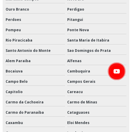
Entregas fracionadas em sp
Ouro Branco
Perdigao
Entregas fracionadas são paulo
Perdoes
Pitangui
Frete carga fracionada
Pompeu
Ponte Nova
Rio Piracicaba
Santa Maria de Itabira
Logística cross docking
Santo Antonio do Monte
Sao Domingos do Prata
Logística de alimentos congelados em sp
Alem Paraiba
Alfenas
Logística de alimentos congelados preço
Bocaiuva
Cambuquira
Logística de alimentos congelados são paulo
Campo Belo
Campos Gerais
Capitolio
Careacu
Logística de alimentos congelados valor
Carmo da Cachoeira
Carmo de Minas
Logística de alimentos em sp
Carmo do Paranaiba
Cataguases
Logística de alimentos preço
Caxambu
Eloi Mendes
Logística de alimentos são paulo