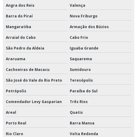
Angra dos Reis
Valença
Crossdocking em são paulo
Barra do Piraí
Nova Friburgo
Crossdocking em sp
Mangaratiba
Armação dos Búzios
Crossdocking preço
Arraial do Cabo
Cabo Frio
São Pedro da Aldeia
Iguaba Grande
Crossdocking valor
Araruama
Saquarema
Distribuição de alimentos climatizados em sp
Cachoeiras de Macacu
Sumidouro
Distribuição de alimentos climatizados preço
São José do Vale do Rio Preto
Teresópolis
Distribuição de alimentos climatizados são paulo
Petrópolis
Paraíba do Sul
Distribuição de alimentos climatizados valor
Comendador Levy Gasparian
Três Rios
Areal
Quatis
Distribuição de alimentos congelados em sp
Porto Real
Barra Mansa
Distribuição de alimentos congelados preço
Rio Claro
Volta Redonda