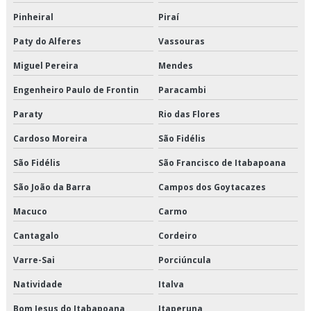
Distribuição de alimentos congelados são paulo
Pinheiral
Piraí
Distribuição de alimentos congelados valor
Paty do Alferes
Vassouras
Miguel Pereira
Mendes
Distribuição de alimentos refrigerados em sp
Engenheiro Paulo de Frontin
Paracambi
Distribuição de alimentos refrigerados preço
Paraty
Rio das Flores
Distribuição de alimentos refrigerados são paulo
Cardoso Moreira
São Fidélis
Distribuição de alimentos refrigerados valor
São Fidélis
São Francisco de Itabapoana
São João da Barra
Campos dos Goytacazes
Distribuição de cargas logística
Macuco
Carmo
Distribuição de congelados e climatizados
Cantagalo
Cordeiro
Distribuição de refrigerados e climatizados
Varre-Sai
Porciúncula
Distribuição de refrigerados e congelados
Natividade
Italva
Distribuição fracionada
Bom Jesus do Itabapoana
Itaperuna