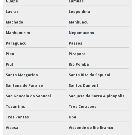
Guape
Lambari
Lavras
Leopoldina
Logística de alimentos valor
Machado
Manhuacu
Logística de entrega de alimentos
Manhumirim
Nepomuceno
Logística especializada em cargas climatizadas
Paraguacu
Passos
Logística especializada em cargas climatizadas em são paulo
Piau
Pirapora
Logística especializada em cargas climatizadas sp
PiuI
Rio Pomba
Santa Margarida
Santa Rita do Sapucai
Logística para empresas de alimentos
Santana do Paraiso
Santos Dumont
Logística para perecíveis em são paulo
Sao Goncalo do Sapucai
Sao Jose da Barra Alpinopolis
Logística para perecíveis em sp
Tocantins
Tres Coracoes
Logística para perecíveis preço
Tres Pontas
Uba
Vicosa
Visconde do Rio Branco
Logística para perecíveis valor