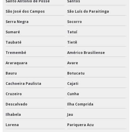
Terceirização de transporte fracionado de alimentos perecíveis
Santo Antônio de Posse
Santos
São José dos Campos
São Luís do Paraitinga
Terceirização de transporte produtos congelados
Serra Negra
Socorro
Terceirização de transporte produtos refrigerados
Sumaré
Tatuí
Transportadora de alimentos
Taubaté
Tietê
Transportadora de alimentos perecíveis
Tremembé
Américo Brasiliense
Araraquara
Avare
Transportadora de alimentos sp
Bauru
Botucatu
Transportadora de carga fracionada em sp
Cachoeira Paulista
Cajati
Transportadora de carga refrigerada
Cruzeiro
Cunha
Transportadora de carga refrigerada sp
Descalvado
Ilha Comprida
Transportadora de cargas fracionadas
Ilhabela
Jau
Lorena
Pariquera Acu
Transportadora de produtos alimentícios