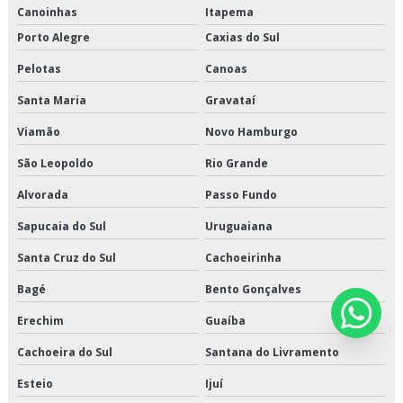
Canoinhas
Itapema
Porto Alegre
Caxias do Sul
Pelotas
Canoas
Santa Maria
Gravataí
Viamão
Novo Hamburgo
São Leopoldo
Rio Grande
Alvorada
Passo Fundo
Sapucaia do Sul
Uruguaiana
Santa Cruz do Sul
Cachoeirinha
Bagé
Bento Gonçalves
Erechim
Guaíba
Cachoeira do Sul
Santana do Livramento
Esteio
Ijuí