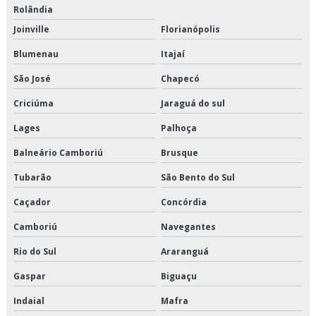
Rolândia
Transporte fracionado são paulo
Joinville
Florianópolis
Blumenau
Itajaí
Transporte produtos congelados em são paulo
São José
Chapecó
Transporte produtos congelados em sp
Criciúma
Jaraguá do sul
Transporte produtos congelados preço
Lages
Palhoça
Transporte produtos congelados valor
Balneário Camboriú
Brusque
Tubarão
São Bento do Sul
Transporte produtos refrigerados em são paulo
Caçador
Concórdia
Transporte produtos refrigerados em sp
Camboriú
Navegantes
Transporte produtos refrigerados preço
Rio do Sul
Araranguá
Transporte refrigerado de alimentos
Gaspar
Biguaçu
Transporte refrigerado fracionado
Indaial
Mafra