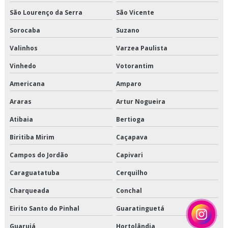
São Lourenço da Serra
São Vicente
Serviço de transporte de refrigerados
Sorocaba
Suzano
Serviço de transporte dedicado de alimentos
Valinhos
Varzea Paulista
Serviço de transporte fracionado de alimentos perecíveis
Vinhedo
Votorantim
Americana
Amparo
Serviço de transporte produtos congelados
Araras
Artur Nogueira
Serviço de transporte produtos refrigerados
Atibaia
Bertioga
Terceirização de armazenagem
Biritiba Mirim
Caçapava
Terceirização de armazenagem de produtos perecíveis
Campos do Jordão
Capivari
Terceirização de armazenagem para alimentos climatizados
Caraguatatuba
Cerquilho
Charqueada
Conchal
Terceirização de armazenagem para alimentos congelados
Eirito Santo do Pinhal
Guaratinguetá
Terceirização de armazenagem para alimentos refrigerados
Guarujá
Hortolândia