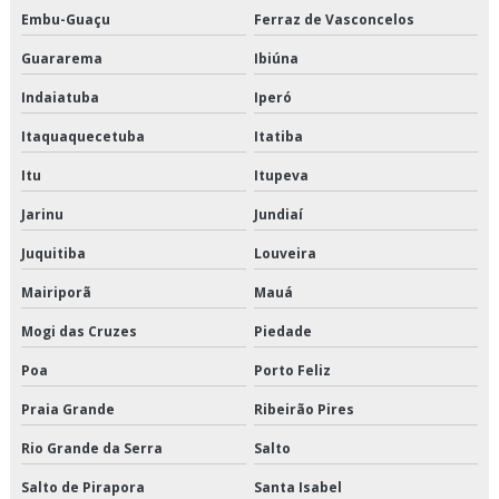
Serviço de entrega de perecíveis
Embu-Guaçu
Ferraz de Vasconcelos
Guararema
Ibiúna
Serviço de entrega de perecíveis em são paulo
Indaiatuba
Iperó
Serviço de entrega de perecíveis em sp
Itaquaquecetuba
Itatiba
Serviço de entrega de refrigerados
Itu
Itupeva
Serviço de entregas fracionadas
Jarinu
Jundiaí
Serviço de logística de alimentos
Juquitiba
Louveira
Mairiporã
Mauá
Serviço de logística de alimentos congelados
Mogi das Cruzes
Piedade
Serviço de logística para perecíveis
Poa
Porto Feliz
Serviço de transporte de alimentos perecíveis
Praia Grande
Ribeirão Pires
Serviço de transporte de climatizados
Rio Grande da Serra
Salto
Salto de Pirapora
Santa Isabel
Serviço de transporte de congelados