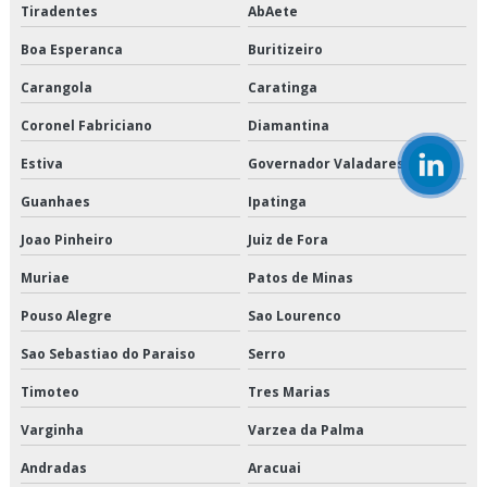
Tiradentes
AbAete
Empresa de transporte de mercadorias
Boa Esperanca
Buritizeiro
Empresa de transporte de refrigerados
Carangola
Caratinga
Empresa de transporte dedicado
Coronel Fabriciano
Diamantina
Estiva
Governador Valadares
Empresa de transporte dedicado de alimentos
Guanhaes
Ipatinga
Empresa de transporte e logística
Joao Pinheiro
Juiz de Fora
Empresa de transporte fracionado de alimentos perecíveis
Muriae
Patos de Minas
Empresa de transporte interestadual
Pouso Alegre
Sao Lourenco
Sao Sebastiao do Paraiso
Serro
Empresa de transporte nordeste
Timoteo
Tres Marias
Empresa que transporta produtos congelados
Varginha
Varzea da Palma
Empresa que transporta produtos refrigerados
Andradas
Aracuai