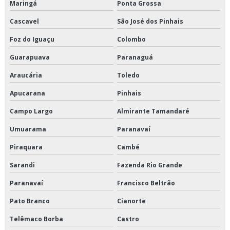
Maringá
Ponta Grossa
Transporte dedicado de alimentos preço
Cascavel
São José dos Pinhais
Transporte dedicado de alimentos são paulo
Foz do Iguaçu
Colombo
Transporte dedicado e fracionado
Guarapuava
Paranaguá
Transporte dedicado empresa
Araucária
Toledo
Apucarana
Pinhais
Transporte e distribuição logística
Campo Largo
Almirante Tamandaré
Transporte e logística
Umuarama
Paranavaí
Transporte fracionado de alimentos perecíveis
Piraquara
Cambé
Transporte fracionado de alimentos perecíveis em sp
Sarandi
Fazenda Rio Grande
Paranavaí
Francisco Beltrão
Transporte fracionado de alimentos perecíveis preço
Pato Branco
Cianorte
Transporte fracionado de alimentos perecíveis são paulo
Telêmaco Borba
Castro
Transporte fracionado de alimentos perecíveis valor