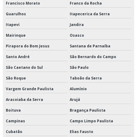
Francisco Morato
Franco da Rocha
Serviço de armazenagem para alimentos climatizados
Guarulhos
Itapecerica da Serra
Serviço de armazenagem para alimentos congelados
Itapevi
Jandira
Serviço de armazenagem para alimentos refrigerados
Mairinque
Osasco
Pirapora do Bom Jesus
Santana de Parnaíba
Serviço de armazenamento refrigerado
Santo André
São Bernardo do Campo
Serviço de cross docking
São Caetano do Sul
São Paulo
Serviço de crossdocking
São Roque
Taboão da Serra
Serviço de distribuição de alimentos climatizados
Vargem Grande Paulista
Alumínio
Aracoiaba da Serra
Arujá
Serviço de distribuição de alimentos congelados
Boituva
Bragança Paulista
Serviço de distribuição de alimentos refrigerados
Campinas
Campo Limpo Paulista
Serviço de entrega de congelados
Cubatão
Elias Fausto