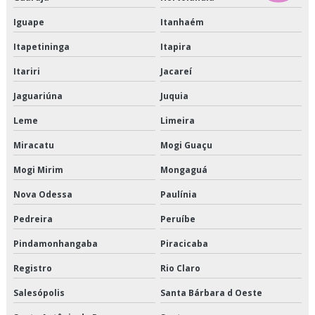
Terceirização de crossdocking
Iguape
Itanhaém
Terceirização de entregas fracionadas
Itapetininga
Itapira
Itariri
Jacareí
Terceirização de logística de alimentos
Jaguariúna
Juquia
Terceirização de logística de alimentos congelados
Leme
Limeira
Terceirização de logística para perecíveis
Miracatu
Mogi Guaçu
Terceirização de transporte de alimentos perecíveis
Mogi Mirim
Mongaguá
Terceirização de transporte de climatizados
Nova Odessa
Paulínia
Pedreira
Peruíbe
Terceirização de transporte de congelados
Pindamonhangaba
Piracicaba
Terceirização de transporte de refrigerados
Registro
Rio Claro
Terceirização de transporte dedicado de alimentos
Salesópolis
Santa Bárbara d Oeste