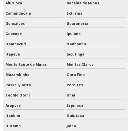
Aiuruoca
Bocaina de Minas
Orçamento de armazenagem de produtos perecíveis
Camanducaia
Extrema
Orçamento de distribuição de alimentos climatizados
Goncalves
Guaranesia
Orçamento de distribuição de alimentos congelados
Guaxupe
Ipuiuna
Itambacuri
Itanhandu
Orçamento de distribuição de alimentos refrigerados
Itapeva
Jacutinga
Orçamento de entrega de congelados
Monte Santo de Minas
Montes Claros
Orçamento de entrega de perecíveis
Muzambinho
Ouro Fino
Orçamento de entrega de refrigerados
Passa Quatro
Perdizes
Orçamento de entregas fracionadas
Teofilo Otoni
Unai
Arapora
Espinosa
Orçamento de logística de alimentos
Itaobim
Ituiutaba
Orçamento de logística de alimentos congelados
Iturama
Jaiba