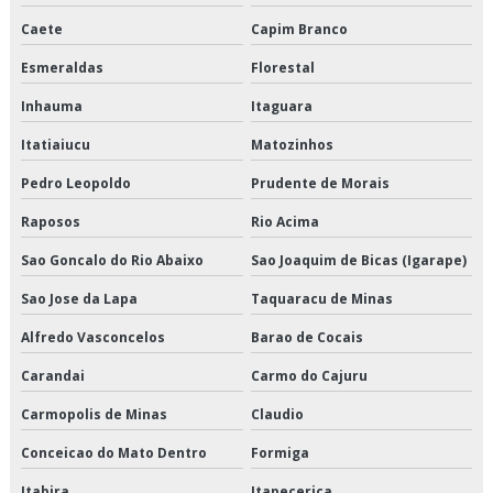
Empresas que fazem transporte de mercadorias
Caete
Capim Branco
Esmeraldas
Florestal
Empresas transportadoras de carga fracionada
Inhauma
Itaguara
Entrega de congelados em sp
Itatiaiucu
Matozinhos
Entrega de congelados preço
Pedro Leopoldo
Prudente de Morais
Entrega de congelados são paulo
Raposos
Rio Acima
Entrega de congelados valor
Sao Goncalo do Rio Abaixo
Sao Joaquim de Bicas (Igarape)
Sao Jose da Lapa
Taquaracu de Minas
Entrega de perecíveis em sp
Alfredo Vasconcelos
Barao de Cocais
Entrega de perecíveis são paulo
Carandai
Carmo do Cajuru
Entrega de refrigerados em sp
Carmopolis de Minas
Claudio
Entrega de refrigerados preço
Conceicao do Mato Dentro
Formiga
Itabira
Itapecerica