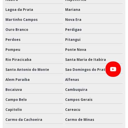
Entrega de refrigerados são paulo
Lagoa da Prata
Mariana
Entrega de refrigerados valor
Martinho Campos
Nova Era
Entregas fracionadas em sp
Ouro Branco
Perdigao
Entregas fracionadas são paulo
Perdoes
Pitangui
Frete carga fracionada
Pompeu
Ponte Nova
Rio Piracicaba
Santa Maria de Itabira
Logística cross docking
Santo Antonio do Monte
Sao Domingos do Prata
Logística de alimentos congelados em sp
Alem Paraiba
Alfenas
Logística de alimentos congelados preço
Bocaiuva
Cambuquira
Logística de alimentos congelados são paulo
Campo Belo
Campos Gerais
Capitolio
Careacu
Logística de alimentos congelados valor
Carmo da Cachoeira
Carmo de Minas
Logística de alimentos em sp