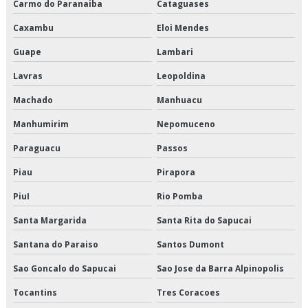
Carmo do Paranaiba
Cataguases
Logística de alimentos preço
Caxambu
Eloi Mendes
Logística de alimentos são paulo
Guape
Lambari
Lavras
Leopoldina
Logística de alimentos valor
Machado
Manhuacu
Logística de entrega de alimentos
Manhumirim
Nepomuceno
Logística especializada em cargas climatizadas
Paraguacu
Passos
Logística especializada em cargas climatizadas em são paulo
Piau
Pirapora
Logística especializada em cargas climatizadas sp
PiuI
Rio Pomba
Santa Margarida
Santa Rita do Sapucai
Logística para empresas de alimentos
Santana do Paraiso
Santos Dumont
Logística para perecíveis em são paulo
Sao Goncalo do Sapucai
Sao Jose da Barra Alpinopolis
Logística para perecíveis em sp
Tocantins
Tres Coracoes