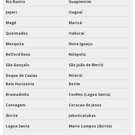
Empresa de armazenagem para alimentos refrigerados
Rio Bonito
Guapimirim
Japeri
Itaguaí
Empresa de armazenamento refrigerado
Magé
Maricá
Empresa de crossdocking
Queimados
Itaboraí
Empresa de distribuição de alimentos climatizados
Mesquita
Nova Iguaçu
Empresa de distribuição de alimentos congelados
Belford Roxo
Nilópolis
São Gonçalo
São João de Meriti
Empresa de distribuição de alimentos refrigerados
Duque de Caxias
Niterói
Empresa de distribuição de mercadorias
Belo Horizonte
Betim
Empresa de distribuição e logística
Brumadinho
Confins (Lagoa Santa)
Contagem
Coracao de Jesus
Empresa de entrega de congelados
Ibirite
Jaboticatubas
Empresa de entrega de perecíveis
Lagoa Santa
Mario Campos (Ibirite)
Empresa de entrega de refrigerados