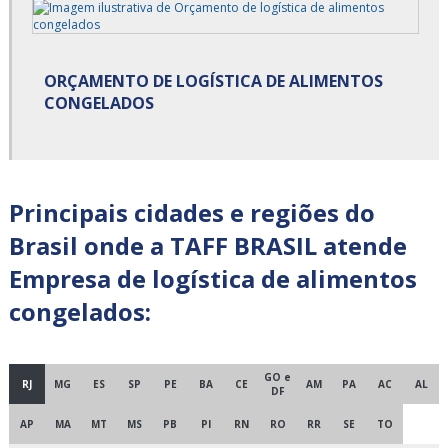
Carga fracionada e dedicada
Carga fracionada transportadora
ORÇAMENTO DE LOGÍSTICA DE ALIMENTOS
CONGELADOS
Cargas fracionadas são paulo
Centro de cross docking
Principais cidades e regiões do
Centro de distribuição cross docking
Brasil onde a TAFF BRASIL atende
Cross docking empresas
Empresa de logística de alimentos
Cross docking fornecedores
congelados:
Cross docking logística
Cross docking preço
GO e
RJ
MG
ES
SP
PE
BA
CE
AM
PA
AC
AL
DF
Cross docking transportadora
AP
MA
MT
MS
PB
PI
RN
RO
RR
SE
TO