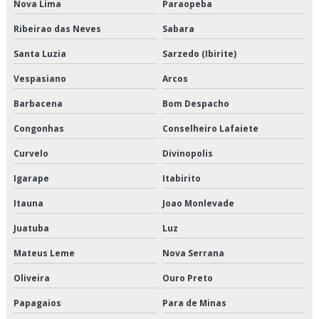
Nova Lima
Paraopeba
Empresa de entregas fracionadas
Ribeirao das Neves
Sabara
Empresa de logística de alimentos congelados
Santa Luzia
Sarzedo (Ibirite)
Vespasiano
Arcos
Empresa de logística e transporte
Barbacena
Bom Despacho
Empresa de logística e transporte de cargas
Congonhas
Conselheiro Lafaiete
Empresa de logística para perecíveis
Curvelo
Divinopolis
Empresa de transporte de alimentos a granel
Igarape
Itabirito
Itauna
Joao Monlevade
Empresa de transporte de alimentos congelados
Juatuba
Luz
Empresa de transporte de alimentos perecíveis
Mateus Leme
Nova Serrana
Empresa de transporte de carga refrigerada
Oliveira
Ouro Preto
Empresa de transporte de cargas fracionadas
Papagaios
Para de Minas