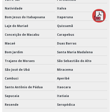
Distribuição de refrigerados e congelados
Natividade
Italva
Distribuição fracionada
Bom Jesus do Itabapoana
Itaperuna
Laje do Muriaé
Quissamã
Distribuidora de cargas
Conceição de Macabu
Carapebus
Empresa de armazenagem
Macaé
Duas Barras
Empresa de armazenagem de cargas
Bom Jardim
Santa Maria Madalena
Empresa de armazenagem de produtos perecíveis
Trajano de Moraes
São Sebastião do Alto
São José de Ubá
Miracema
Empresa de armazenagem e distribuição
Cambuci
Aperibé
Empresa de armazenagem e logística
Santo Antônio de Pádua
Itaocara
Empresa de armazenagem para alimentos climatizados
Sapucaia
Itatiaia
Empresa de armazenagem para alimentos congelados
Resende
Seropédica