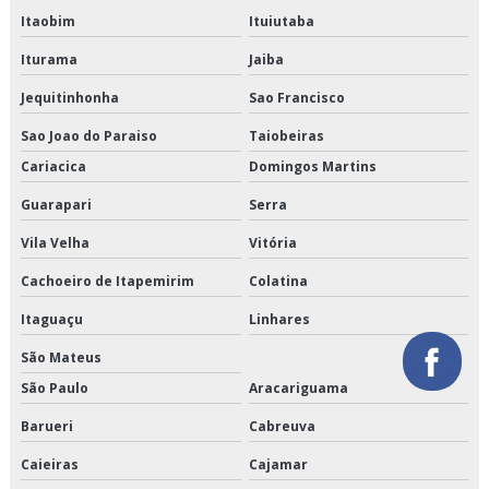
Itaobim
Ituiutaba
Orçamento de logística de alimentos congelados
Iturama
Jaiba
Orçamento de logística para perecíveis
Jequitinhonha
Sao Francisco
Orçamento de serviço de entrega de perecíveis
Sao Joao do Paraiso
Taiobeiras
Cariacica
Domingos Martins
Orçamento de transporte de alimentos perecíveis
Guarapari
Serra
Orçamento de transporte de climatizados
Vila Velha
Vitória
Orçamento de transporte de congelados
Cachoeiro de Itapemirim
Colatina
Orçamento de transporte de refrigerados
Itaguaçu
Linhares
São Mateus
Orçamento de transporte dedicado de alimentos
São Paulo
Aracariguama
Orçamento de transporte fracionado de alimentos perecíveis
Barueri
Cabreuva
Orçamento de transporte produtos congelados
Caieiras
Cajamar