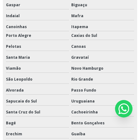
Transporte refrigerado de alimentos
Gaspar
Biguaçu
Transporte refrigerado fracionado
Indaial
Mafra
Canoinhas
Itapema
Porto Alegre
Caxias do Sul
Pelotas
Canoas
Santa Maria
Gravataí
Viamão
Novo Hamburgo
São Leopoldo
Rio Grande
Alvorada
Passo Fundo
Sapucaia do Sul
Uruguaiana
Santa Cruz do Sul
Cachoeirinha
Bagé
Bento Gonçalves
Erechim
Guaíba