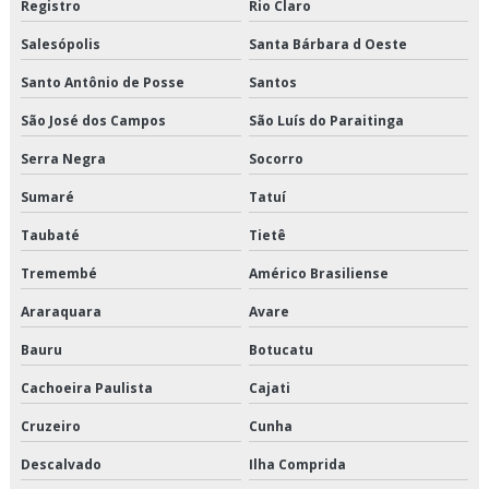
Registro
Rio Claro
Terceirização de transporte dedicado de alimentos
Salesópolis
Santa Bárbara d Oeste
Terceirização de transporte fracionado de alimentos perecíveis
Santo Antônio de Posse
Santos
São José dos Campos
São Luís do Paraitinga
Terceirização de transporte produtos congelados
Serra Negra
Socorro
Terceirização de transporte produtos refrigerados
Sumaré
Tatuí
Transportadora de alimentos
Taubaté
Tietê
Transportadora de alimentos perecíveis
Tremembé
Américo Brasiliense
Araraquara
Avare
Transportadora de alimentos sp
Bauru
Botucatu
Transportadora de carga fracionada em sp
Cachoeira Paulista
Cajati
Transportadora de carga refrigerada
Cruzeiro
Cunha
Transportadora de carga refrigerada sp
Descalvado
Ilha Comprida