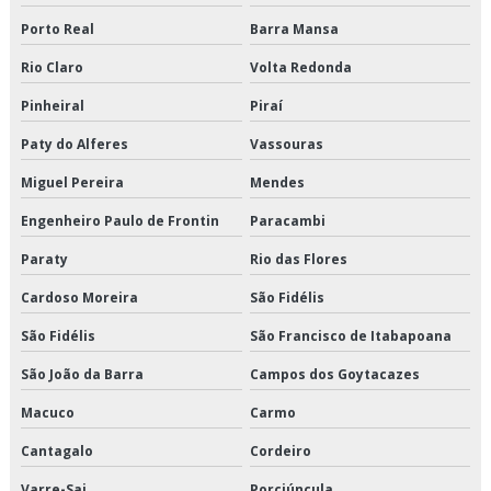
Porto Real
Barra Mansa
Distribuição de alimentos congelados preço
Rio Claro
Volta Redonda
Distribuição de alimentos congelados são paulo
Pinheiral
Piraí
Distribuição de alimentos congelados valor
Paty do Alferes
Vassouras
Miguel Pereira
Mendes
Distribuição de alimentos refrigerados em sp
Engenheiro Paulo de Frontin
Paracambi
Distribuição de alimentos refrigerados preço
Paraty
Rio das Flores
Distribuição de alimentos refrigerados são paulo
Cardoso Moreira
São Fidélis
Distribuição de alimentos refrigerados valor
São Fidélis
São Francisco de Itabapoana
São João da Barra
Campos dos Goytacazes
Distribuição de cargas logística
Macuco
Carmo
Distribuição de congelados e climatizados
Cantagalo
Cordeiro
Distribuição de refrigerados e climatizados
Varre-Sai
Porciúncula