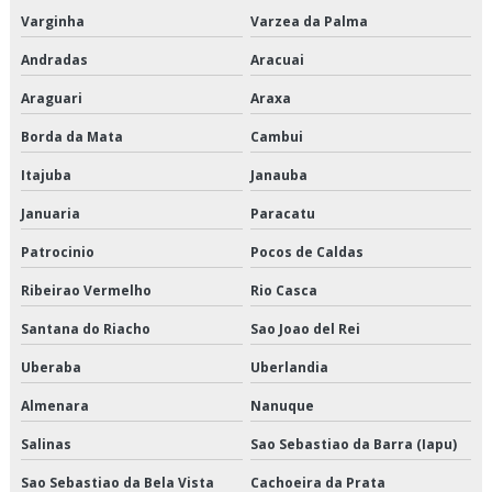
Varginha
Varzea da Palma
Empresa que transporta produtos refrigerados
Andradas
Aracuai
Empresa transportadora de alimentos
Araguari
Araxa
Empresa transportadora de mercadorias
Borda da Mata
Cambui
Itajuba
Janauba
Empresas de armazenagem e logística em sp
Januaria
Paracatu
Empresas de cross docking
Patrocinio
Pocos de Caldas
Empresas de logística de alimentos
Ribeirao Vermelho
Rio Casca
Empresas de logística e armazenagem
Santana do Riacho
Sao Joao del Rei
Uberaba
Uberlandia
Empresas de logística refrigerada
Almenara
Nanuque
Empresas de transportes fracionados
Salinas
Sao Sebastiao da Barra (Iapu)
Empresas que fazem cross docking
Sao Sebastiao da Bela Vista
Cachoeira da Prata