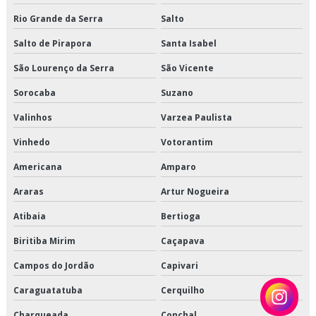
Serviço de transporte de climatizados
Rio Grande da Serra
Salto
Salto de Pirapora
Santa Isabel
Serviço de transporte de congelados
São Lourenço da Serra
São Vicente
Serviço de transporte de refrigerados
Sorocaba
Suzano
Serviço de transporte dedicado de alimentos
Valinhos
Varzea Paulista
Serviço de transporte fracionado de alimentos perecíveis
Vinhedo
Votorantim
Americana
Amparo
Serviço de transporte produtos congelados
Araras
Artur Nogueira
Serviço de transporte produtos refrigerados
Atibaia
Bertioga
Terceirização de armazenagem
Biritiba Mirim
Caçapava
Terceirização de armazenagem de produtos perecíveis
Campos do Jordão
Capivari
Terceirização de armazenagem para alimentos climatizados
Caraguatatuba
Cerquilho
Charqueada
Conchal