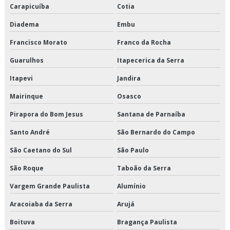
Carapicuíba
Cotia
Orçamento de transporte produtos refrigerados
Diadema
Embu
Serviço de armazenagem de produtos perecíveis
Francisco Morato
Franco da Rocha
Serviço de armazenagem para alimentos climatizados
Guarulhos
Itapecerica da Serra
Serviço de armazenagem para alimentos congelados
Itapevi
Jandira
Serviço de armazenagem para alimentos refrigerados
Mairinque
Osasco
Pirapora do Bom Jesus
Santana de Parnaíba
Serviço de armazenamento refrigerado
Santo André
São Bernardo do Campo
Serviço de cross docking
São Caetano do Sul
São Paulo
Serviço de crossdocking
São Roque
Taboão da Serra
Serviço de distribuição de alimentos climatizados
Vargem Grande Paulista
Alumínio
Aracoiaba da Serra
Arujá
Serviço de distribuição de alimentos congelados
Boituva
Bragança Paulista
Serviço de distribuição de alimentos refrigerados