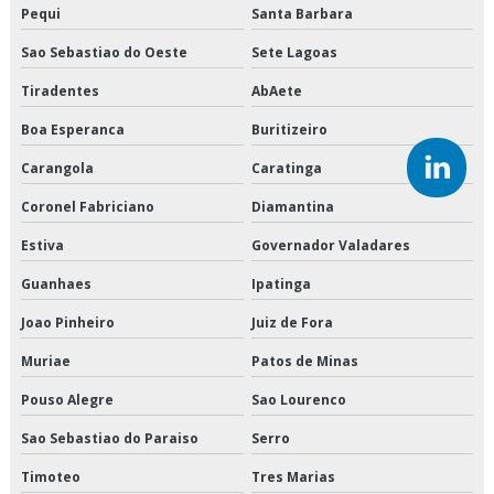
Empresa de transporte de climatizados
Pequi
Santa Barbara
Sao Sebastiao do Oeste
Sete Lagoas
Empresa de transporte de congelados
Tiradentes
AbAete
Empresa de transporte de mercadorias
Boa Esperanca
Buritizeiro
Empresa de transporte de refrigerados
Carangola
Caratinga
Empresa de transporte dedicado
Coronel Fabriciano
Diamantina
Estiva
Governador Valadares
Empresa de transporte dedicado de alimentos
Guanhaes
Ipatinga
Empresa de transporte e logística
Joao Pinheiro
Juiz de Fora
Empresa de transporte fracionado de alimentos perecíveis
Muriae
Patos de Minas
Empresa de transporte interestadual
Pouso Alegre
Sao Lourenco
Sao Sebastiao do Paraiso
Serro
Empresa de transporte nordeste
Timoteo
Tres Marias
Empresa que transporta produtos congelados