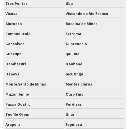
Logística para perecíveis preço
Tres Pontas
Uba
Vicosa
Visconde do Rio Branco
Logística para perecíveis valor
Aiuruoca
Bocaina de Minas
Orçamento de armazenagem de produtos perecíveis
Camanducaia
Extrema
Orçamento de distribuição de alimentos climatizados
Goncalves
Guaranesia
Orçamento de distribuição de alimentos congelados
Guaxupe
Ipuiuna
Itambacuri
Itanhandu
Orçamento de distribuição de alimentos refrigerados
Itapeva
Jacutinga
Orçamento de entrega de congelados
Monte Santo de Minas
Montes Claros
Orçamento de entrega de perecíveis
Muzambinho
Ouro Fino
Orçamento de entrega de refrigerados
Passa Quatro
Perdizes
Orçamento de entregas fracionadas
Teofilo Otoni
Unai
Arapora
Espinosa
Orçamento de logística de alimentos