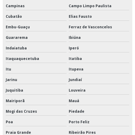
Campinas
Campo Limpo Paulista
Serviço de entrega de congelados
Cubatão
Elias Fausto
Serviço de entrega de perecíveis
Embu-Guaçu
Ferraz de Vasconcelos
Guararema
Ibiúna
Serviço de entrega de perecíveis em são paulo
Indaiatuba
Iperó
Serviço de entrega de perecíveis em sp
Itaquaquecetuba
Itatiba
Serviço de entrega de refrigerados
Itu
Itupeva
Serviço de entregas fracionadas
Jarinu
Jundiaí
Serviço de logística de alimentos
Juquitiba
Louveira
Mairiporã
Mauá
Serviço de logística de alimentos congelados
Mogi das Cruzes
Piedade
Serviço de logística para perecíveis
Poa
Porto Feliz
Serviço de transporte de alimentos perecíveis
Praia Grande
Ribeirão Pires