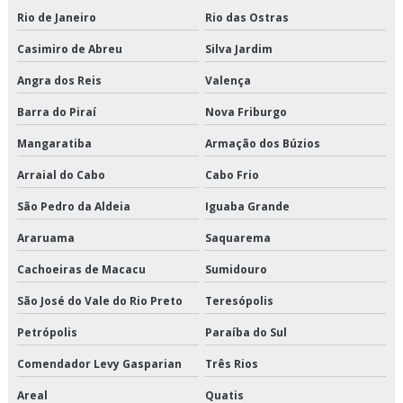
Cross docking transporte
Rio de Janeiro
Rio das Ostras
Casimiro de Abreu
Silva Jardim
Cross docking valor
Angra dos Reis
Valença
Crossdocking em são paulo
Barra do Piraí
Nova Friburgo
Crossdocking em sp
Mangaratiba
Armação dos Búzios
Crossdocking preço
Arraial do Cabo
Cabo Frio
São Pedro da Aldeia
Iguaba Grande
Crossdocking valor
Araruama
Saquarema
Distribuição de alimentos climatizados em sp
Cachoeiras de Macacu
Sumidouro
Distribuição de alimentos climatizados preço
São José do Vale do Rio Preto
Teresópolis
Distribuição de alimentos climatizados são paulo
Petrópolis
Paraíba do Sul
Distribuição de alimentos climatizados valor
Comendador Levy Gasparian
Três Rios
Areal
Quatis
Distribuição de alimentos congelados em sp