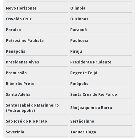
Transporte de climatizados valor
Novo Horizonte
Olimpia
Transporte de congelados
Osvaldo Cruz
Ourinhos
Paraíso
Parapuã
Transporte de congelados em são paulo
Patrocínio Paulista
Pauliceia
Transporte de congelados em sp
Penápolis
Piraju
Transporte de congelados preço
Presidente Alves
Presidente Prudente
Transporte de congelados valor
Promissão
Regente Feijó
Ribeirão Preto
Rinópolis
Transporte de refrigerado
Santa Adélia
Santa Cruz do Rio Pardo
Transporte de refrigerados em são paulo
Santa Isabel do Marinheiro
São Joaquim da Barra
(Pedranópolis)
Transporte de refrigerados em sp
São José do Rio Preto
Sertãozinho
Transporte de refrigerados preço
Severínia
Taquaritinga