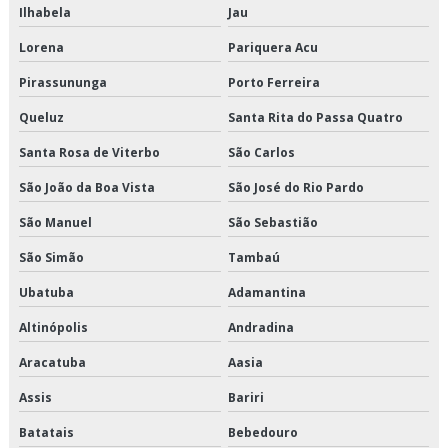
Transportadora de cargas fracionadas
Ilhabela
Jau
Lorena
Pariquera Acu
Transportadora de produtos alimentícios
Pirassununga
Porto Ferreira
Transportadora de produtos congelados
Queluz
Santa Rita do Passa Quatro
Transportadora de produtos refrigerados
Santa Rosa de Viterbo
São Carlos
Transportadora fracionado
São João da Boa Vista
São José do Rio Pardo
São Manuel
São Sebastião
Transportadora fracionado são paulo
São Simão
Tambaú
Transportadora fracionado sp
Ubatuba
Adamantina
Transporte cross docking
Altinópolis
Andradina
Transporte de alimentos
Aracatuba
Aasia
Assis
Bariri
Transporte de alimentos congelados
Batatais
Bebedouro
Transporte de alimentos perecíveis