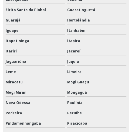
Terceirização de armazenagem para alimentos congelados
Eirito Santo do Pinhal
Guaratinguetá
Terceirização de armazenagem para alimentos refrigerados
Guarujá
Hortolândia
Terceirização de crossdocking
Iguape
Itanhaém
Terceirização de entregas fracionadas
Itapetininga
Itapira
Itariri
Jacareí
Terceirização de logística de alimentos
Jaguariúna
Juquia
Terceirização de logística de alimentos congelados
Leme
Limeira
Terceirização de logística para perecíveis
Miracatu
Mogi Guaçu
Terceirização de transporte de alimentos perecíveis
Mogi Mirim
Mongaguá
Terceirização de transporte de climatizados
Nova Odessa
Paulínia
Pedreira
Peruíbe
Terceirização de transporte de congelados
Pindamonhangaba
Piracicaba
Terceirização de transporte de refrigerados