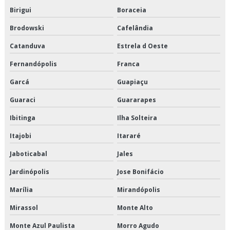
Birigui
Boraceia
Transporte de alimentos perecíveis em sp
Brodowski
Cafelândia
Transporte de alimentos perecíveis preço
Catanduva
Estrela d Oeste
Transporte de alimentos perecíveis são paulo
Fernandópolis
Franca
Garcá
Guapiaçu
Transporte de alimentos perecíveis valor
Guaraci
Guararapes
Transporte de alimentos refrigerados
Ibitinga
Ilha Solteira
Transporte de cargas de alimentos
Itajobi
Itararé
Transporte de cargas frias
Jaboticabal
Jales
Jardinópolis
Jose Bonifácio
Transporte de climatizados em são paulo
Marília
Mirandópolis
Transporte de climatizados em sp
Mirassol
Monte Alto
Transporte de climatizados preço
Monte Azul Paulista
Morro Agudo