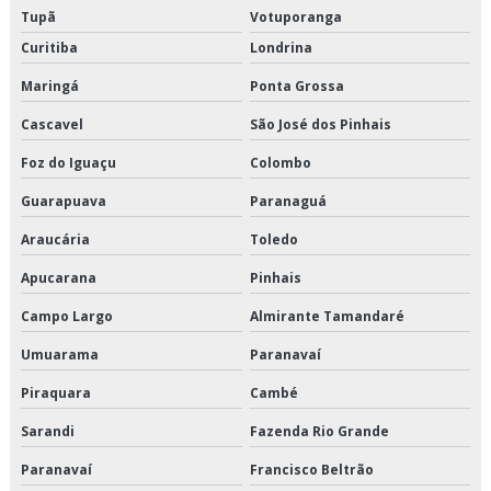
Transporte de refrigerados valor
Tupã
Votuporanga
Transporte dedicado
Curitiba
Londrina
Maringá
Ponta Grossa
Transporte dedicado de alimentos preço
Cascavel
São José dos Pinhais
Transporte dedicado de alimentos são paulo
Foz do Iguaçu
Colombo
Transporte dedicado e fracionado
Guarapuava
Paranaguá
Transporte dedicado empresa
Araucária
Toledo
Apucarana
Pinhais
Transporte e distribuição logística
Campo Largo
Almirante Tamandaré
Transporte e logística
Umuarama
Paranavaí
Transporte fracionado de alimentos perecíveis
Piraquara
Cambé
Transporte fracionado de alimentos perecíveis em sp
Sarandi
Fazenda Rio Grande
Paranavaí
Francisco Beltrão
Transporte fracionado de alimentos perecíveis preço