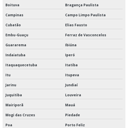
Boituva
Bragança Paulista
Serviço de distribuição de alimentos refrigerados
Campinas
Campo Limpo Paulista
Serviço de entrega de congelados
Cubatão
Elias Fausto
Serviço de entrega de perecíveis
Embu-Guaçu
Ferraz de Vasconcelos
Guararema
Ibiúna
Serviço de entrega de perecíveis em são paulo
Indaiatuba
Iperó
Serviço de entrega de perecíveis em sp
Itaquaquecetuba
Itatiba
Serviço de entrega de refrigerados
Itu
Itupeva
Serviço de entregas fracionadas
Jarinu
Jundiaí
Serviço de logística de alimentos
Juquitiba
Louveira
Mairiporã
Mauá
Serviço de logística de alimentos congelados
Mogi das Cruzes
Piedade
Serviço de logística para perecíveis
Poa
Porto Feliz