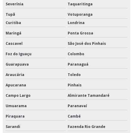
Severínia
Taquaritinga
Transporte de refrigerados valor
Tupã
Votuporanga
Transporte dedicado
Curitiba
Londrina
Maringá
Ponta Grossa
Transporte dedicado de alimentos preço
Cascavel
São José dos Pinhais
Transporte dedicado de alimentos são paulo
Foz do Iguaçu
Colombo
Transporte dedicado e fracionado
Guarapuava
Paranaguá
Transporte dedicado empresa
Araucária
Toledo
Apucarana
Pinhais
Transporte e distribuição logística
Campo Largo
Almirante Tamandaré
Transporte e logística
Umuarama
Paranavaí
Transporte fracionado de alimentos perecíveis
Piraquara
Cambé
Transporte fracionado de alimentos perecíveis em sp
Sarandi
Fazenda Rio Grande