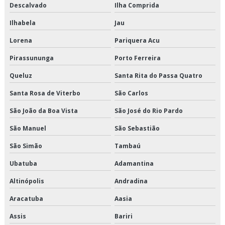
Transportadora de carga refrigerada sp
Descalvado
Ilha Comprida
Transportadora de cargas fracionadas
Ilhabela
Jau
Lorena
Pariquera Acu
Transportadora de produtos alimentícios
Pirassununga
Porto Ferreira
Transportadora de produtos congelados
Queluz
Santa Rita do Passa Quatro
Transportadora de produtos refrigerados
Santa Rosa de Viterbo
São Carlos
Transportadora fracionado
São João da Boa Vista
São José do Rio Pardo
São Manuel
São Sebastião
Transportadora fracionado são paulo
São Simão
Tambaú
Transportadora fracionado sp
Ubatuba
Adamantina
Transporte cross docking
Altinópolis
Andradina
Transporte de alimentos
Aracatuba
Aasia
Assis
Bariri
Transporte de alimentos congelados