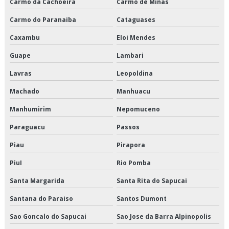
Carmo da Cachoeira
Carmo de Minas
Logística de alimentos em sp
Carmo do Paranaiba
Cataguases
Logística de alimentos preço
Caxambu
Eloi Mendes
Logística de alimentos são paulo
Guape
Lambari
Lavras
Leopoldina
Logística de alimentos valor
Machado
Manhuacu
Logística de entrega de alimentos
Manhumirim
Nepomuceno
Logística especializada em cargas climatizadas
Paraguacu
Passos
Logística especializada em cargas climatizadas em são paulo
Piau
Pirapora
Logística especializada em cargas climatizadas sp
PiuI
Rio Pomba
Santa Margarida
Santa Rita do Sapucai
Logística para empresas de alimentos
Santana do Paraiso
Santos Dumont
Logística para perecíveis em são paulo
Sao Goncalo do Sapucai
Sao Jose da Barra Alpinopolis
Logística para perecíveis em sp