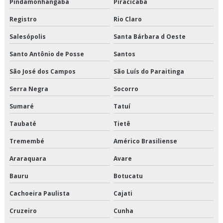
Pindamonhangaba
Piracicaba
Terceirização de transporte de refrigerados
Registro
Rio Claro
Terceirização de transporte dedicado de alimentos
Salesópolis
Santa Bárbara d Oeste
Terceirização de transporte fracionado de alimentos perecíveis
Santo Antônio de Posse
Santos
São José dos Campos
São Luís do Paraitinga
Terceirização de transporte produtos congelados
Serra Negra
Socorro
Terceirização de transporte produtos refrigerados
Sumaré
Tatuí
Transportadora de alimentos
Taubaté
Tietê
Transportadora de alimentos perecíveis
Tremembé
Américo Brasiliense
Araraquara
Avare
Transportadora de alimentos sp
Bauru
Botucatu
Transportadora de carga fracionada em sp
Cachoeira Paulista
Cajati
Transportadora de carga refrigerada
Cruzeiro
Cunha