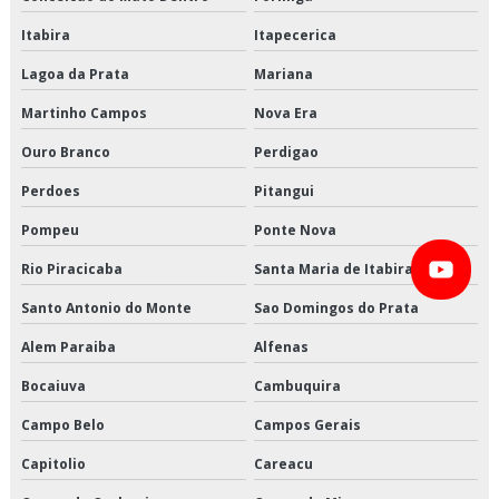
Itabira
Itapecerica
Entrega de refrigerados são paulo
Lagoa da Prata
Mariana
Entrega de refrigerados valor
Martinho Campos
Nova Era
Entregas fracionadas em sp
Ouro Branco
Perdigao
Entregas fracionadas são paulo
Perdoes
Pitangui
Frete carga fracionada
Pompeu
Ponte Nova
Rio Piracicaba
Santa Maria de Itabira
Logística cross docking
Santo Antonio do Monte
Sao Domingos do Prata
Logística de alimentos congelados em sp
Alem Paraiba
Alfenas
Logística de alimentos congelados preço
Bocaiuva
Cambuquira
Logística de alimentos congelados são paulo
Campo Belo
Campos Gerais
Capitolio
Careacu
Logística de alimentos congelados valor