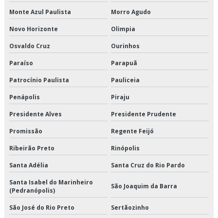
Transporte de climatizados preço
Monte Azul Paulista
Morro Agudo
Transporte de climatizados valor
Novo Horizonte
Olimpia
Transporte de congelados
Osvaldo Cruz
Ourinhos
Paraíso
Parapuã
Transporte de congelados em são paulo
Patrocínio Paulista
Pauliceia
Transporte de congelados em sp
Penápolis
Piraju
Transporte de congelados preço
Presidente Alves
Presidente Prudente
Transporte de congelados valor
Promissão
Regente Feijó
Ribeirão Preto
Rinópolis
Transporte de refrigerado
Santa Adélia
Santa Cruz do Rio Pardo
Transporte de refrigerados em são paulo
Santa Isabel do Marinheiro
São Joaquim da Barra
(Pedranópolis)
Transporte de refrigerados em sp
São José do Rio Preto
Sertãozinho
Transporte de refrigerados preço