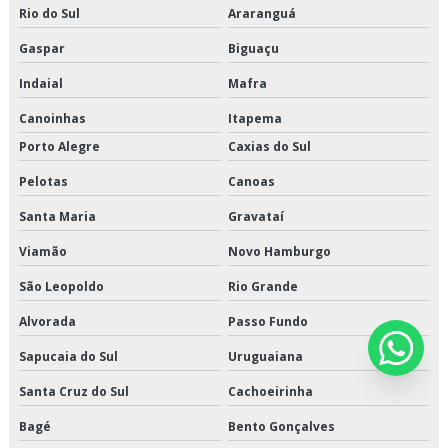
Rio do Sul
Araranguá
Transporte refrigerado de alimentos
Gaspar
Biguaçu
Transporte refrigerado fracionado
Indaial
Mafra
Canoinhas
Itapema
Porto Alegre
Caxias do Sul
Pelotas
Canoas
Santa Maria
Gravataí
Viamão
Novo Hamburgo
São Leopoldo
Rio Grande
Alvorada
Passo Fundo
Sapucaia do Sul
Uruguaiana
Santa Cruz do Sul
Cachoeirinha
Bagé
Bento Gonçalves