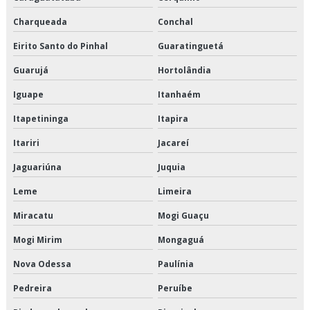
Charqueada
Conchal
Terceirização de armazenagem para alimentos congelados
Eirito Santo do Pinhal
Guaratinguetá
Terceirização de armazenagem para alimentos refrigerados
Guarujá
Hortolândia
Terceirização de crossdocking
Iguape
Itanhaém
Terceirização de entregas fracionadas
Itapetininga
Itapira
Itariri
Jacareí
Terceirização de logística de alimentos
Jaguariúna
Juquia
Terceirização de logística de alimentos congelados
Leme
Limeira
Terceirização de logística para perecíveis
Miracatu
Mogi Guaçu
Terceirização de transporte de alimentos perecíveis
Mogi Mirim
Mongaguá
Terceirização de transporte de climatizados
Nova Odessa
Paulínia
Pedreira
Peruíbe
Terceirização de transporte de congelados