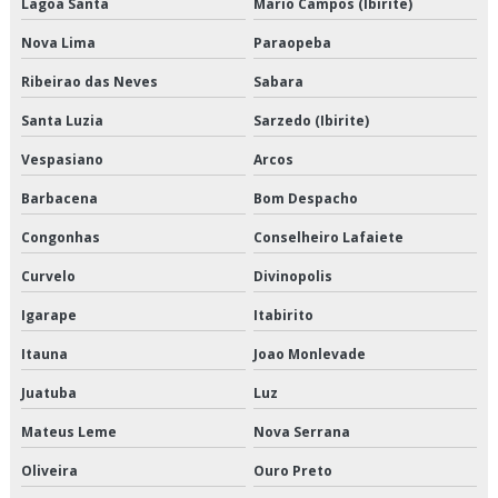
Lagoa Santa
Mario Campos (Ibirite)
Empresa de entrega de refrigerados
Nova Lima
Paraopeba
Empresa de entregas fracionadas
Ribeirao das Neves
Sabara
Empresa de logística de alimentos congelados
Santa Luzia
Sarzedo (Ibirite)
Vespasiano
Arcos
Empresa de logística e transporte
Barbacena
Bom Despacho
Empresa de logística e transporte de cargas
Congonhas
Conselheiro Lafaiete
Empresa de logística para perecíveis
Curvelo
Divinopolis
Empresa de transporte de alimentos a granel
Igarape
Itabirito
Itauna
Joao Monlevade
Empresa de transporte de alimentos congelados
Juatuba
Luz
Empresa de transporte de alimentos perecíveis
Mateus Leme
Nova Serrana
Empresa de transporte de carga refrigerada
Oliveira
Ouro Preto