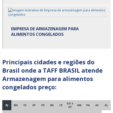
Carga fracionada
Carga fracionada e dedicada
Carga fracionada transportadora
EMPRESA DE ARMAZENAGEM PARA
ALIMENTOS CONGELADOS
Cargas fracionadas são paulo
Centro de cross docking
Principais cidades e regiões do
Centro de distribuição cross docking
Brasil onde a TAFF BRASIL atende
Cross docking empresas
Armazenagem para alimentos
Cross docking fornecedores
congelados preço:
Cross docking logística
Cross docking preço
GO e
RJ
MG
ES
SP
PE
BA
CE
AM
PA
AC
AL
DF