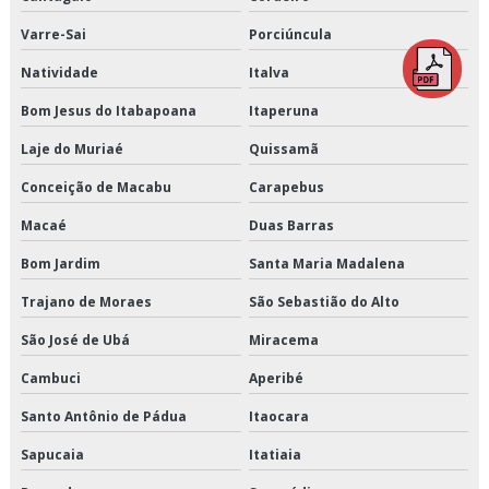
Distribuição de refrigerados e climatizados
Varre-Sai
Porciúncula
Distribuição de refrigerados e congelados
Natividade
Italva
Distribuição fracionada
Bom Jesus do Itabapoana
Itaperuna
Laje do Muriaé
Quissamã
Distribuidora de cargas
Conceição de Macabu
Carapebus
Empresa de armazenagem
Macaé
Duas Barras
Empresa de armazenagem de cargas
Bom Jardim
Santa Maria Madalena
Empresa de armazenagem de produtos perecíveis
Trajano de Moraes
São Sebastião do Alto
São José de Ubá
Miracema
Empresa de armazenagem e distribuição
Cambuci
Aperibé
Empresa de armazenagem e logística
Santo Antônio de Pádua
Itaocara
Empresa de armazenagem para alimentos climatizados
Sapucaia
Itatiaia
Empresa de armazenagem para alimentos congelados