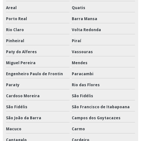
Areal
Quatis
Distribuição de alimentos congelados em sp
Porto Real
Barra Mansa
Distribuição de alimentos congelados preço
Rio Claro
Volta Redonda
Distribuição de alimentos congelados são paulo
Pinheiral
Piraí
Distribuição de alimentos congelados valor
Paty do Alferes
Vassouras
Miguel Pereira
Mendes
Distribuição de alimentos refrigerados em sp
Engenheiro Paulo de Frontin
Paracambi
Distribuição de alimentos refrigerados preço
Paraty
Rio das Flores
Distribuição de alimentos refrigerados são paulo
Cardoso Moreira
São Fidélis
Distribuição de alimentos refrigerados valor
São Fidélis
São Francisco de Itabapoana
São João da Barra
Campos dos Goytacazes
Distribuição de cargas logística
Macuco
Carmo
Distribuição de congelados e climatizados
Cantagalo
Cordeiro