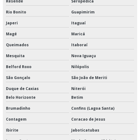
Resende
Seropédica
Empresa de armazenagem para alimentos refrigerados
Rio Bonito
Guapimirim
Japeri
Itaguaí
Empresa de armazenamento refrigerado
Magé
Maricá
Empresa de crossdocking
Queimados
Itaboraí
Empresa de distribuição de alimentos climatizados
Mesquita
Nova Iguaçu
Empresa de distribuição de alimentos congelados
Belford Roxo
Nilópolis
São Gonçalo
São João de Meriti
Empresa de distribuição de alimentos refrigerados
Duque de Caxias
Niterói
Empresa de distribuição de mercadorias
Belo Horizonte
Betim
Empresa de distribuição e logística
Brumadinho
Confins (Lagoa Santa)
Contagem
Coracao de Jesus
Empresa de entrega de congelados
Ibirite
Jaboticatubas
Empresa de entrega de perecíveis