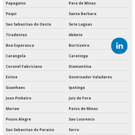
Empresa de transporte de cargas fracionadas
Papagaios
Para de Minas
Empresa de transporte de climatizados
Pequi
Santa Barbara
Sao Sebastiao do Oeste
Sete Lagoas
Empresa de transporte de congelados
Tiradentes
AbAete
Empresa de transporte de mercadorias
Boa Esperanca
Buritizeiro
Empresa de transporte de refrigerados
Carangola
Caratinga
Empresa de transporte dedicado
Coronel Fabriciano
Diamantina
Estiva
Governador Valadares
Empresa de transporte dedicado de alimentos
Guanhaes
Ipatinga
Empresa de transporte e logística
Joao Pinheiro
Juiz de Fora
Empresa de transporte fracionado de alimentos perecíveis
Muriae
Patos de Minas
Empresa de transporte interestadual
Pouso Alegre
Sao Lourenco
Sao Sebastiao do Paraiso
Serro
Empresa de transporte nordeste