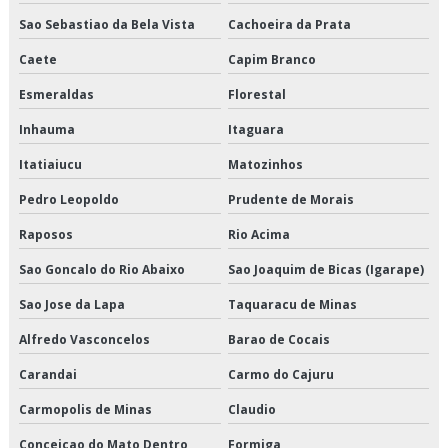
Empresas que fazem cross docking
Sao Sebastiao da Bela Vista
Cachoeira da Prata
Empresas que fazem transporte de mercadorias
Caete
Capim Branco
Esmeraldas
Florestal
Empresas transportadoras de carga fracionada
Inhauma
Itaguara
Entrega de congelados em sp
Itatiaiucu
Matozinhos
Entrega de congelados preço
Pedro Leopoldo
Prudente de Morais
Entrega de congelados são paulo
Raposos
Rio Acima
Entrega de congelados valor
Sao Goncalo do Rio Abaixo
Sao Joaquim de Bicas (Igarape)
Sao Jose da Lapa
Taquaracu de Minas
Entrega de perecíveis em sp
Alfredo Vasconcelos
Barao de Cocais
Entrega de perecíveis são paulo
Carandai
Carmo do Cajuru
Entrega de refrigerados em sp
Carmopolis de Minas
Claudio
Entrega de refrigerados preço
Conceicao do Mato Dentro
Formiga