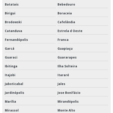
Batatais
Bebedouro
Transporte de alimentos perecíveis
Birigui
Boraceia
Transporte de alimentos perecíveis em sp
Brodowski
Cafelândia
Transporte de alimentos perecíveis preço
Catanduva
Estrela d Oeste
Transporte de alimentos perecíveis são paulo
Fernandópolis
Franca
Garcá
Guapiaçu
Transporte de alimentos perecíveis valor
Guaraci
Guararapes
Transporte de alimentos refrigerados
Ibitinga
Ilha Solteira
Transporte de cargas de alimentos
Itajobi
Itararé
Transporte de cargas frias
Jaboticabal
Jales
Jardinópolis
Jose Bonifácio
Transporte de climatizados em são paulo
Marília
Mirandópolis
Transporte de climatizados em sp
Mirassol
Monte Alto