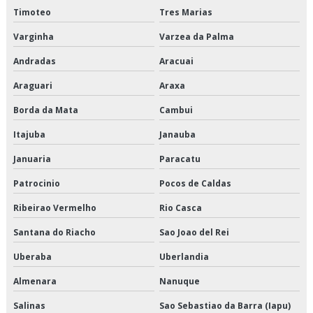
Timoteo
Tres Marias
Empresa que transporta produtos congelados
Varginha
Varzea da Palma
Empresa que transporta produtos refrigerados
Andradas
Aracuai
Empresa transportadora de alimentos
Araguari
Araxa
Empresa transportadora de mercadorias
Borda da Mata
Cambui
Itajuba
Janauba
Empresas de armazenagem e logística em sp
Januaria
Paracatu
Empresas de cross docking
Patrocinio
Pocos de Caldas
Empresas de logística de alimentos
Ribeirao Vermelho
Rio Casca
Empresas de logística e armazenagem
Santana do Riacho
Sao Joao del Rei
Uberaba
Uberlandia
Empresas de logística refrigerada
Almenara
Nanuque
Empresas de transportes fracionados
Salinas
Sao Sebastiao da Barra (Iapu)