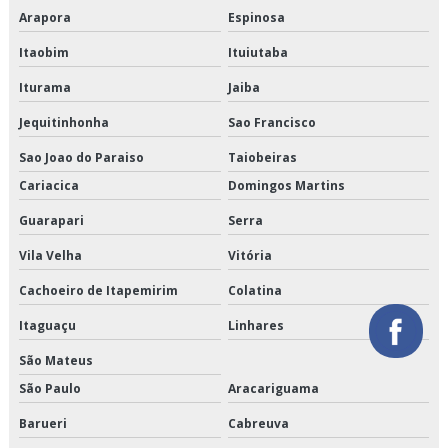
Arapora
Espinosa
Orçamento de logística de alimentos
Itaobim
Ituiutaba
Orçamento de logística de alimentos congelados
Iturama
Jaiba
Orçamento de logística para perecíveis
Jequitinhonha
Sao Francisco
Orçamento de serviço de entrega de perecíveis
Sao Joao do Paraiso
Taiobeiras
Cariacica
Domingos Martins
Orçamento de transporte de alimentos perecíveis
Guarapari
Serra
Orçamento de transporte de climatizados
Vila Velha
Vitória
Orçamento de transporte de congelados
Cachoeiro de Itapemirim
Colatina
Orçamento de transporte de refrigerados
Itaguaçu
Linhares
São Mateus
Orçamento de transporte dedicado de alimentos
São Paulo
Aracariguama
Orçamento de transporte fracionado de alimentos perecíveis
Barueri
Cabreuva