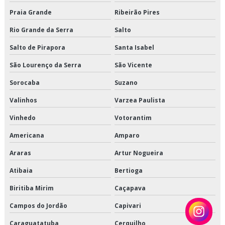
Serviço de transporte de alimentos perecíveis
Praia Grande
Ribeirão Pires
Serviço de transporte de climatizados
Rio Grande da Serra
Salto
Salto de Pirapora
Santa Isabel
Serviço de transporte de congelados
São Lourenço da Serra
São Vicente
Serviço de transporte de refrigerados
Sorocaba
Suzano
Serviço de transporte dedicado de alimentos
Valinhos
Varzea Paulista
Serviço de transporte fracionado de alimentos perecíveis
Vinhedo
Votorantim
Americana
Amparo
Serviço de transporte produtos congelados
Araras
Artur Nogueira
Serviço de transporte produtos refrigerados
Atibaia
Bertioga
Terceirização de armazenagem
Biritiba Mirim
Caçapava
Terceirização de armazenagem de produtos perecíveis
Campos do Jordão
Capivari
Terceirização de armazenagem para alimentos climatizados
Caraguatatuba
Cerquilho