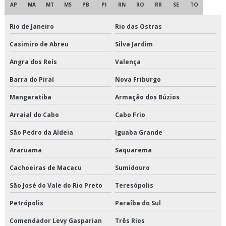
Cross docking transportadora
AP
MA
MT
MS
PB
PI
RN
RO
RR
SE
TO
Cross docking transporte
Rio de Janeiro
Rio das Ostras
Casimiro de Abreu
Silva Jardim
Cross docking valor
Angra dos Reis
Valença
Crossdocking em são paulo
Barra do Piraí
Nova Friburgo
Crossdocking em sp
Mangaratiba
Armação dos Búzios
Crossdocking preço
Arraial do Cabo
Cabo Frio
São Pedro da Aldeia
Iguaba Grande
Crossdocking valor
Araruama
Saquarema
Distribuição de alimentos climatizados em sp
Cachoeiras de Macacu
Sumidouro
Distribuição de alimentos climatizados preço
São José do Vale do Rio Preto
Teresópolis
Distribuição de alimentos climatizados são paulo
Petrópolis
Paraíba do Sul
Distribuição de alimentos climatizados valor
Comendador Levy Gasparian
Três Rios