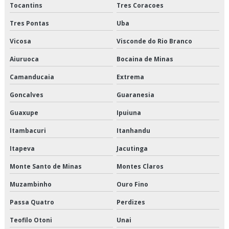
Tocantins
Tres Coracoes
Logística para perecíveis preço
Tres Pontas
Uba
Vicosa
Visconde do Rio Branco
Logística para perecíveis valor
Aiuruoca
Bocaina de Minas
Orçamento de armazenagem de produtos perecíveis
Camanducaia
Extrema
Orçamento de distribuição de alimentos climatizados
Goncalves
Guaranesia
Orçamento de distribuição de alimentos congelados
Guaxupe
Ipuiuna
Itambacuri
Itanhandu
Orçamento de distribuição de alimentos refrigerados
Itapeva
Jacutinga
Orçamento de entrega de congelados
Monte Santo de Minas
Montes Claros
Orçamento de entrega de perecíveis
Muzambinho
Ouro Fino
Orçamento de entrega de refrigerados
Passa Quatro
Perdizes
Orçamento de entregas fracionadas
Teofilo Otoni
Unai