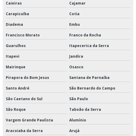
Orçamento de transporte produtos congelados
Caieiras
Cajamar
Carapicuíba
Cotia
Orçamento de transporte produtos refrigerados
Diadema
Embu
Serviço de armazenagem de produtos perecíveis
Francisco Morato
Franco da Rocha
Serviço de armazenagem para alimentos climatizados
Guarulhos
Itapecerica da Serra
Serviço de armazenagem para alimentos congelados
Itapevi
Jandira
Serviço de armazenagem para alimentos refrigerados
Mairinque
Osasco
Pirapora do Bom Jesus
Santana de Parnaíba
Serviço de armazenamento refrigerado
Santo André
São Bernardo do Campo
Serviço de cross docking
São Caetano do Sul
São Paulo
Serviço de crossdocking
São Roque
Taboão da Serra
Serviço de distribuição de alimentos climatizados
Vargem Grande Paulista
Alumínio
Aracoiaba da Serra
Arujá
Serviço de distribuição de alimentos congelados