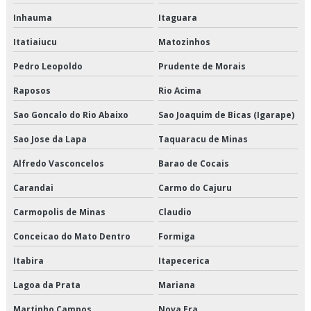
Empresas que fazem transporte de mercadorias
Inhauma
Itaguara
Itatiaiucu
Matozinhos
Empresas transportadoras de carga fracionada
Pedro Leopoldo
Prudente de Morais
Entrega de congelados em sp
Raposos
Rio Acima
Entrega de congelados preço
Sao Goncalo do Rio Abaixo
Sao Joaquim de Bicas (Igarape)
Entrega de congelados são paulo
Sao Jose da Lapa
Taquaracu de Minas
Entrega de congelados valor
Alfredo Vasconcelos
Barao de Cocais
Carandai
Carmo do Cajuru
Entrega de perecíveis em sp
Carmopolis de Minas
Claudio
Entrega de perecíveis são paulo
Conceicao do Mato Dentro
Formiga
Entrega de refrigerados em sp
Itabira
Itapecerica
Entrega de refrigerados preço
Lagoa da Prata
Mariana
Martinho Campos
Nova Era