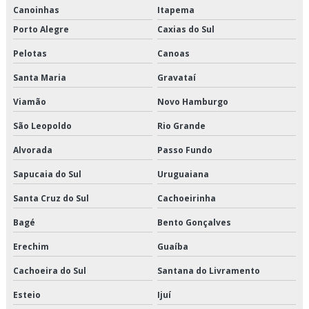
Transporte refrigerado de alimentos
Canoinhas
Itapema
Porto Alegre
Caxias do Sul
Transporte refrigerado fracionado
Pelotas
Canoas
Santa Maria
Gravataí
Viamão
Novo Hamburgo
São Leopoldo
Rio Grande
Alvorada
Passo Fundo
Sapucaia do Sul
Uruguaiana
Santa Cruz do Sul
Cachoeirinha
Bagé
Bento Gonçalves
Erechim
Guaíba
Cachoeira do Sul
Santana do Livramento
Esteio
Ijuí