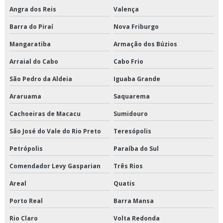
Cross docking transporte
Angra dos Reis
Valença
Barra do Piraí
Nova Friburgo
Cross docking valor
Mangaratiba
Armação dos Búzios
Crossdocking em são paulo
Arraial do Cabo
Cabo Frio
Crossdocking em sp
São Pedro da Aldeia
Iguaba Grande
Crossdocking preço
Araruama
Saquarema
Cachoeiras de Macacu
Sumidouro
Crossdocking valor
São José do Vale do Rio Preto
Teresópolis
Distribuição de alimentos climatizados em sp
Petrópolis
Paraíba do Sul
Distribuição de alimentos climatizados preço
Comendador Levy Gasparian
Três Rios
Distribuição de alimentos climatizados são paulo
Areal
Quatis
Porto Real
Barra Mansa
Distribuição de alimentos climatizados valor
Rio Claro
Volta Redonda