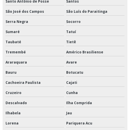
Santo Antônio de Posse
Santos
Terceirização de transporte dedicado de alimentos
São José dos Campos
São Luís do Paraitinga
Terceirização de transporte fracionado de alimentos perecíveis
Serra Negra
Socorro
Sumaré
Tatuí
Terceirização de transporte produtos congelados
Taubaté
Tietê
Terceirização de transporte produtos refrigerados
Tremembé
Américo Brasiliense
Transportadora de alimentos
Araraquara
Avare
Transportadora de alimentos perecíveis
Bauru
Botucatu
Cachoeira Paulista
Cajati
Transportadora de alimentos sp
Cruzeiro
Cunha
Transportadora de carga fracionada em sp
Descalvado
Ilha Comprida
Transportadora de carga refrigerada
Ilhabela
Jau
Transportadora de carga refrigerada sp
Lorena
Pariquera Acu