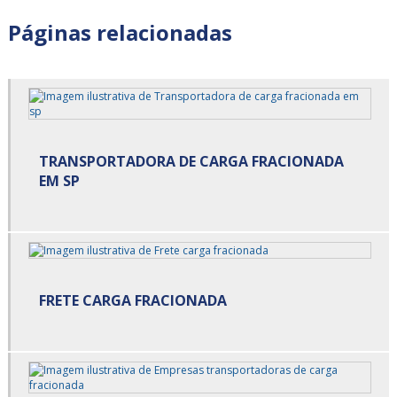
Armazenagem para alimentos congelados valor
Páginas relacionadas
Armazenagem para alimentos refrigerados em sp
Armazenagem para alimentos refrigerados preço
Armazenagem para alimentos refrigerados são paulo
TRANSPORTADORA DE CARGA FRACIONADA
Armazenagem para alimentos refrigerados valor
EM SP
Armazenagem refrigerada
Armazenamento cross docking
Carga cross docking
FRETE CARGA FRACIONADA
Carga de alimentos
Carga de alimentos refrigerados
Carga fracionada