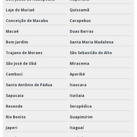
Distribuição de refrigerados e congelados
Laje do Muriaé
Quissamã
Distribuição fracionada
Conceição de Macabu
Carapebus
Macaé
Duas Barras
Distribuidora de cargas
Bom Jardim
Santa Maria Madalena
Empresa de armazenagem
Trajano de Moraes
São Sebastião do Alto
Empresa de armazenagem de cargas
São José de Ubá
Miracema
Empresa de armazenagem de produtos perecíveis
Cambuci
Aperibé
Santo Antônio de Pádua
Itaocara
Empresa de armazenagem e distribuição
Sapucaia
Itatiaia
Empresa de armazenagem e logística
Resende
Seropédica
Empresa de armazenagem para alimentos climatizados
Rio Bonito
Guapimirim
Empresa de armazenagem para alimentos congelados
Japeri
Itaguaí