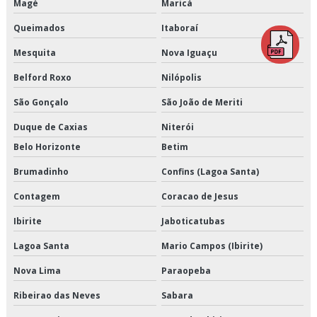
Magé
Maricá
Empresa de armazenagem para alimentos refrigerados
Queimados
Itaboraí
Empresa de armazenamento refrigerado
Mesquita
Nova Iguaçu
Empresa de crossdocking
Belford Roxo
Nilópolis
Empresa de distribuição de alimentos climatizados
São Gonçalo
São João de Meriti
Empresa de distribuição de alimentos congelados
Duque de Caxias
Niterói
Belo Horizonte
Betim
Empresa de distribuição de alimentos refrigerados
Brumadinho
Confins (Lagoa Santa)
Empresa de distribuição de mercadorias
Contagem
Coracao de Jesus
Empresa de distribuição e logística
Ibirite
Jaboticatubas
Lagoa Santa
Mario Campos (Ibirite)
Empresa de entrega de congelados
Nova Lima
Paraopeba
Empresa de entrega de perecíveis
Ribeirao das Neves
Sabara
Empresa de entrega de refrigerados