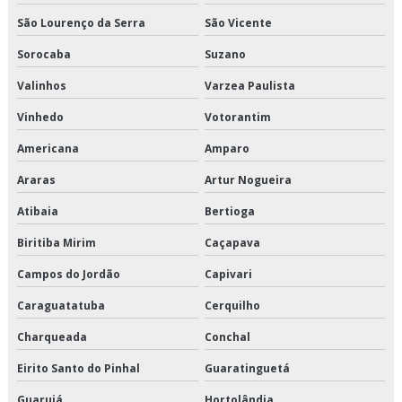
Serviço de transporte de climatizados
São Lourenço da Serra
São Vicente
Sorocaba
Suzano
Serviço de transporte de congelados
Valinhos
Varzea Paulista
Serviço de transporte de refrigerados
Vinhedo
Votorantim
Serviço de transporte dedicado de alimentos
Americana
Amparo
Serviço de transporte fracionado de alimentos perecíveis
Araras
Artur Nogueira
Atibaia
Bertioga
Serviço de transporte produtos congelados
Biritiba Mirim
Caçapava
Serviço de transporte produtos refrigerados
Campos do Jordão
Capivari
Terceirização de armazenagem
Caraguatatuba
Cerquilho
Terceirização de armazenagem de produtos perecíveis
Charqueada
Conchal
Terceirização de armazenagem para alimentos climatizados
Eirito Santo do Pinhal
Guaratinguetá
Guarujá
Hortolândia