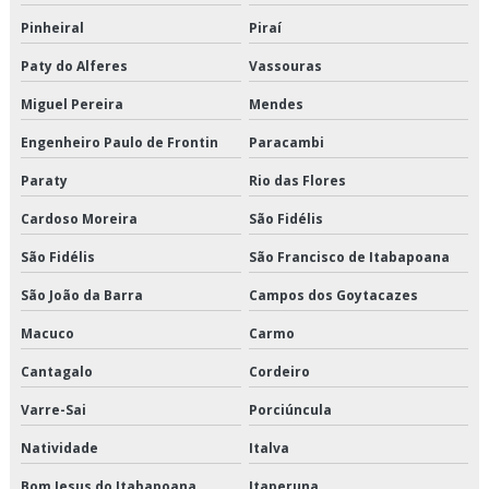
Distribuição de alimentos congelados em sp
Pinheiral
Piraí
Distribuição de alimentos congelados preço
Paty do Alferes
Vassouras
Distribuição de alimentos congelados são paulo
Miguel Pereira
Mendes
Distribuição de alimentos congelados valor
Engenheiro Paulo de Frontin
Paracambi
Paraty
Rio das Flores
Distribuição de alimentos refrigerados em sp
Cardoso Moreira
São Fidélis
Distribuição de alimentos refrigerados preço
São Fidélis
São Francisco de Itabapoana
Distribuição de alimentos refrigerados são paulo
São João da Barra
Campos dos Goytacazes
Distribuição de alimentos refrigerados valor
Macuco
Carmo
Cantagalo
Cordeiro
Distribuição de cargas logística
Varre-Sai
Porciúncula
Distribuição de congelados e climatizados
Natividade
Italva
Distribuição de refrigerados e climatizados
Bom Jesus do Itabapoana
Itaperuna