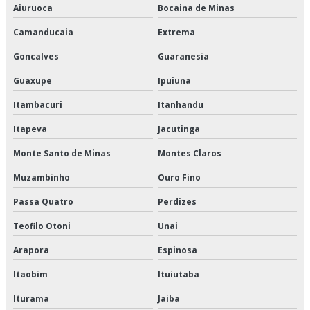
Logística para perecíveis preço
Aiuruoca
Bocaina de Minas
Camanducaia
Extrema
Logística para perecíveis valor
Goncalves
Guaranesia
Orçamento de armazenagem de produtos perecíveis
Guaxupe
Ipuiuna
Orçamento de distribuição de alimentos climatizados
Itambacuri
Itanhandu
Orçamento de distribuição de alimentos congelados
Itapeva
Jacutinga
Monte Santo de Minas
Montes Claros
Orçamento de distribuição de alimentos refrigerados
Muzambinho
Ouro Fino
Orçamento de entrega de congelados
Passa Quatro
Perdizes
Orçamento de entrega de perecíveis
Teofilo Otoni
Unai
Orçamento de entrega de refrigerados
Arapora
Espinosa
Orçamento de entregas fracionadas
Itaobim
Ituiutaba
Iturama
Jaiba
Orçamento de logística de alimentos