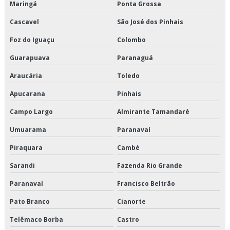
Transporte de refrigerados valor
Maringá
Ponta Grossa
Cascavel
São José dos Pinhais
Transporte dedicado
Foz do Iguaçu
Colombo
Transporte dedicado de alimentos preço
Guarapuava
Paranaguá
Transporte dedicado de alimentos são paulo
Araucária
Toledo
Transporte dedicado e fracionado
Apucarana
Pinhais
Transporte dedicado empresa
Campo Largo
Almirante Tamandaré
Umuarama
Paranavaí
Transporte e distribuição logística
Piraquara
Cambé
Transporte e logística
Sarandi
Fazenda Rio Grande
Transporte fracionado de alimentos perecíveis
Paranavaí
Francisco Beltrão
Transporte fracionado de alimentos perecíveis em sp
Pato Branco
Cianorte
Telêmaco Borba
Castro
Transporte fracionado de alimentos perecíveis preço