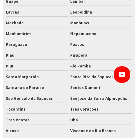
Guape
Lambari
Logística de alimentos preço
Lavras
Leopoldina
Logística de alimentos são paulo
Machado
Manhuacu
Manhumirim
Nepomuceno
Logística de alimentos valor
Paraguacu
Passos
Logística de entrega de alimentos
Piau
Pirapora
Logística especializada em cargas climatizadas
PiuI
Rio Pomba
Logística especializada em cargas climatizadas em são paulo
Santa Margarida
Santa Rita do Sapucai
Santana do Paraiso
Santos Dumont
Logística especializada em cargas climatizadas sp
Sao Goncalo do Sapucai
Sao Jose da Barra Alpinopolis
Logística para empresas de alimentos
Tocantins
Tres Coracoes
Logística para perecíveis em são paulo
Tres Pontas
Uba
Logística para perecíveis em sp
Vicosa
Visconde do Rio Branco