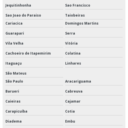
Jequitinhonha
Sao Francisco
Orçamento de logística de alimentos congelados
Sao Joao do Paraiso
Taiobeiras
Orçamento de logística para perecíveis
Cariacica
Domingos Martins
Guarapari
Serra
Orçamento de serviço de entrega de perecíveis
Vila Velha
Vitória
Orçamento de transporte de alimentos perecíveis
Cachoeiro de Itapemirim
Colatina
Orçamento de transporte de climatizados
Itaguaçu
Linhares
Orçamento de transporte de congelados
São Mateus
São Paulo
Aracariguama
Orçamento de transporte de refrigerados
Barueri
Cabreuva
Orçamento de transporte dedicado de alimentos
Caieiras
Cajamar
Orçamento de transporte fracionado de alimentos perecíveis
Carapicuíba
Cotia
Orçamento de transporte produtos congelados
Diadema
Embu