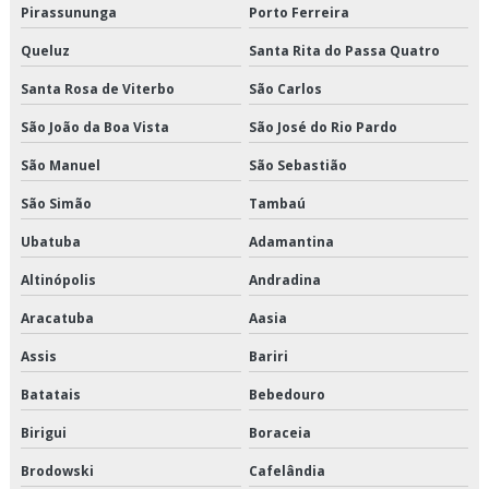
Pirassununga
Porto Ferreira
Transportadora de cargas fracionadas
Queluz
Santa Rita do Passa Quatro
Transportadora de produtos alimentícios
Santa Rosa de Viterbo
São Carlos
Transportadora de produtos congelados
São João da Boa Vista
São José do Rio Pardo
Transportadora de produtos refrigerados
São Manuel
São Sebastião
Transportadora fracionado
São Simão
Tambaú
Ubatuba
Adamantina
Transportadora fracionado são paulo
Altinópolis
Andradina
Transportadora fracionado sp
Aracatuba
Aasia
Transporte cross docking
Assis
Bariri
Transporte de alimentos
Batatais
Bebedouro
Birigui
Boraceia
Transporte de alimentos congelados
Brodowski
Cafelândia
Transporte de alimentos perecíveis