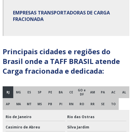
Carga fracionada e dedicada
EMPRESAS TRANSPORTADORAS DE CARGA
FRACIONADA
Carga fracionada transportadora
Cargas fracionadas são paulo
Centro de cross docking
Principais cidades e regiões do
Brasil onde a TAFF BRASIL atende
Centro de distribuição cross docking
Carga fracionada e dedicada:
Cross docking empresas
Cross docking fornecedores
GO e
RJ
MG
ES
SP
PE
BA
CE
AM
PA
AC
AL
DF
Cross docking logística
AP
MA
MT
MS
PB
PI
RN
RO
RR
SE
TO
Cross docking preço
Rio de Janeiro
Rio das Ostras
Cross docking transportadora
Casimiro de Abreu
Silva Jardim