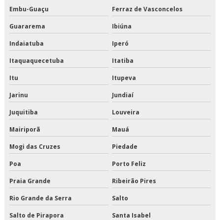
Embu-Guaçu
Ferraz de Vasconcelos
Serviço de entrega de congelados
Guararema
Ibiúna
Serviço de entrega de perecíveis
Indaiatuba
Iperó
Itaquaquecetuba
Itatiba
Serviço de entrega de perecíveis em são paulo
Itu
Itupeva
Serviço de entrega de perecíveis em sp
Jarinu
Jundiaí
Serviço de entrega de refrigerados
Juquitiba
Louveira
Serviço de entregas fracionadas
Mairiporã
Mauá
Mogi das Cruzes
Piedade
Serviço de logística de alimentos
Poa
Porto Feliz
Serviço de logística de alimentos congelados
Praia Grande
Ribeirão Pires
Serviço de logística para perecíveis
Rio Grande da Serra
Salto
Serviço de transporte de alimentos perecíveis
Salto de Pirapora
Santa Isabel