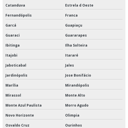
Catanduva
Estrela d Oeste
Transporte de alimentos perecíveis em sp
Fernandópolis
Franca
Transporte de alimentos perecíveis preço
Garcá
Guapiaçu
Transporte de alimentos perecíveis são paulo
Guaraci
Guararapes
Ibitinga
Ilha Solteira
Transporte de alimentos perecíveis valor
Itajobi
Itararé
Transporte de alimentos refrigerados
Jaboticabal
Jales
Transporte de cargas de alimentos
Jardinópolis
Jose Bonifácio
Transporte de cargas frias
Marília
Mirandópolis
Mirassol
Monte Alto
Transporte de climatizados em são paulo
Monte Azul Paulista
Morro Agudo
Transporte de climatizados em sp
Novo Horizonte
Olimpia
Transporte de climatizados preço
Osvaldo Cruz
Ourinhos