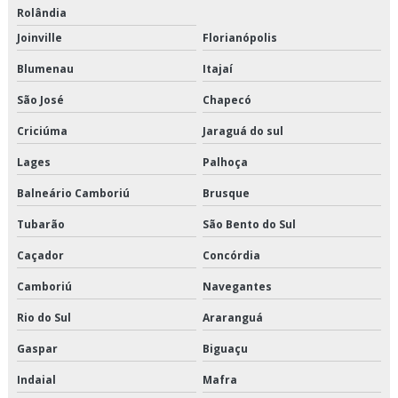
Rolândia
Transporte fracionado de alimentos perecíveis são paulo
Joinville
Florianópolis
Transporte fracionado de alimentos perecíveis valor
Blumenau
Itajaí
Transporte fracionado são paulo
São José
Chapecó
Criciúma
Jaraguá do sul
Transporte produtos congelados em são paulo
Lages
Palhoça
Transporte produtos congelados em sp
Balneário Camboriú
Brusque
Transporte produtos congelados preço
Tubarão
São Bento do Sul
Transporte produtos congelados valor
Caçador
Concórdia
Camboriú
Navegantes
Transporte produtos refrigerados em são paulo
Rio do Sul
Araranguá
Transporte produtos refrigerados em sp
Gaspar
Biguaçu
Transporte produtos refrigerados preço
Indaial
Mafra