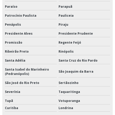
Transporte de climatizados valor
Paraíso
Parapuã
Patrocínio Paulista
Pauliceia
Transporte de congelados
Penápolis
Piraju
Transporte de congelados em são paulo
Presidente Alves
Presidente Prudente
Transporte de congelados em sp
Promissão
Regente Feijó
Transporte de congelados preço
Ribeirão Preto
Rinópolis
Transporte de congelados valor
Santa Adélia
Santa Cruz do Rio Pardo
Santa Isabel do Marinheiro
Transporte de refrigerado
São Joaquim da Barra
(Pedranópolis)
Transporte de refrigerados em são paulo
São José do Rio Preto
Sertãozinho
Severínia
Taquaritinga
Transporte de refrigerados em sp
Tupã
Votuporanga
Transporte de refrigerados preço
Curitiba
Londrina