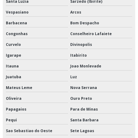
Santa Luzia
Sarzedo (Ibirite)
Empresa de entregas fracionadas
Vespasiano
Arcos
Empresa de logística de alimentos congelados
Barbacena
Bom Despacho
Congonhas
Conselheiro Lafaiete
Empresa de logística e transporte
Curvelo
Divinopolis
Empresa de logística e transporte de cargas
Igarape
Itabirito
Empresa de logística para perecíveis
Itauna
Joao Monlevade
Empresa de transporte de alimentos a granel
Juatuba
Luz
Mateus Leme
Nova Serrana
Empresa de transporte de alimentos congelados
Oliveira
Ouro Preto
Empresa de transporte de alimentos perecíveis
Papagaios
Para de Minas
Empresa de transporte de carga refrigerada
Pequi
Santa Barbara
Empresa de transporte de cargas fracionadas
Sao Sebastiao do Oeste
Sete Lagoas