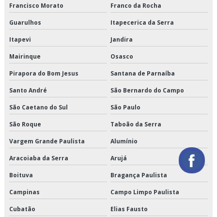
Francisco Morato
Franco da Rocha
Orçamento de transporte produtos refrigerados
Guarulhos
Itapecerica da Serra
Serviço de armazenagem de produtos perecíveis
Itapevi
Jandira
Serviço de armazenagem para alimentos climatizados
Mairinque
Osasco
Serviço de armazenagem para alimentos congelados
Pirapora do Bom Jesus
Santana de Parnaíba
Santo André
São Bernardo do Campo
Serviço de armazenagem para alimentos refrigerados
São Caetano do Sul
São Paulo
Serviço de armazenamento refrigerado
São Roque
Taboão da Serra
Serviço de cross docking
Vargem Grande Paulista
Alumínio
Serviço de crossdocking
Aracoiaba da Serra
Arujá
Serviço de distribuição de alimentos climatizados
Boituva
Bragança Paulista
Campinas
Campo Limpo Paulista
Serviço de distribuição de alimentos congelados
Cubatão
Elias Fausto
Serviço de distribuição de alimentos refrigerados