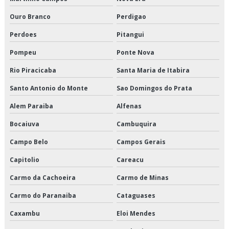
Entrega de refrigerados são paulo
Ouro Branco
Perdigao
Entrega de refrigerados valor
Perdoes
Pitangui
Entregas fracionadas em sp
Pompeu
Ponte Nova
Entregas fracionadas são paulo
Rio Piracicaba
Santa Maria de Itabira
Santo Antonio do Monte
Sao Domingos do Prata
Frete carga fracionada
Alem Paraiba
Alfenas
Logística cross docking
Bocaiuva
Cambuquira
Logística de alimentos congelados em sp
Campo Belo
Campos Gerais
Logística de alimentos congelados preço
Capitolio
Careacu
Logística de alimentos congelados são paulo
Carmo da Cachoeira
Carmo de Minas
Carmo do Paranaiba
Cataguases
Logística de alimentos congelados valor
Caxambu
Eloi Mendes
Logística de alimentos em sp