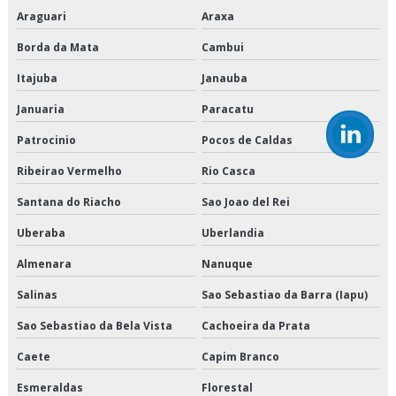
Araguari
Araxa
Empresa que transporta produtos refrigerados
Borda da Mata
Cambui
Empresa transportadora de alimentos
Itajuba
Janauba
Januaria
Paracatu
Empresa transportadora de mercadorias
Patrocinio
Pocos de Caldas
Empresas de armazenagem e logística em sp
Ribeirao Vermelho
Rio Casca
Empresas de cross docking
Santana do Riacho
Sao Joao del Rei
Empresas de logística de alimentos
Uberaba
Uberlandia
Empresas de logística e armazenagem
Almenara
Nanuque
Salinas
Sao Sebastiao da Barra (Iapu)
Empresas de logística refrigerada
Sao Sebastiao da Bela Vista
Cachoeira da Prata
Empresas de transportes fracionados
Caete
Capim Branco
Empresas que fazem cross docking
Esmeraldas
Florestal