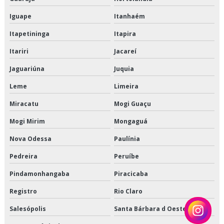
Terceirização de armazenagem para alimentos congelados
Iguape
Itanhaém
Terceirização de armazenagem para alimentos refrigerados
Itapetininga
Itapira
Terceirização de crossdocking
Itariri
Jacareí
Terceirização de entregas fracionadas
Jaguariúna
Juquia
Leme
Limeira
Terceirização de logística de alimentos
Miracatu
Mogi Guaçu
Terceirização de logística de alimentos congelados
Mogi Mirim
Mongaguá
Terceirização de logística para perecíveis
Nova Odessa
Paulínia
Terceirização de transporte de alimentos perecíveis
Pedreira
Peruíbe
Pindamonhangaba
Piracicaba
Terceirização de transporte de climatizados
Registro
Rio Claro
Terceirização de transporte de congelados
Salesópolis
Santa Bárbara d Oeste
Terceirização de transporte de refrigerados