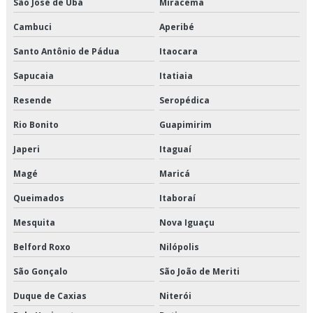
São José de Ubá
Miracema
Empresa de armazenagem e distribuição
Cambuci
Aperibé
Empresa de armazenagem e logística
Santo Antônio de Pádua
Itaocara
Empresa de armazenagem para alimentos climatizados
Sapucaia
Itatiaia
Empresa de armazenagem para alimentos congelados
Resende
Seropédica
Empresa de armazenagem para alimentos refrigerados
Rio Bonito
Guapimirim
Japeri
Itaguaí
Empresa de armazenamento refrigerado
Magé
Maricá
Empresa de crossdocking
Queimados
Itaboraí
Empresa de distribuição de alimentos climatizados
Mesquita
Nova Iguaçu
Empresa de distribuição de alimentos congelados
Belford Roxo
Nilópolis
São Gonçalo
São João de Meriti
Empresa de distribuição de alimentos refrigerados
Duque de Caxias
Niterói
Empresa de distribuição de mercadorias