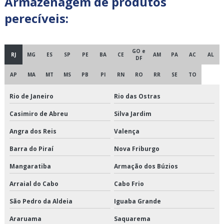
Armazenagem de produtos
Cross docking fornecedores
perecíveis:
Cross docking logística
Cross docking preço
GO e
RJ
MG
ES
SP
PE
BA
CE
AM
PA
AC
AL
DF
Cross docking transportadora
AP
MA
MT
MS
PB
PI
RN
RO
RR
SE
TO
Cross docking transporte
Rio de Janeiro
Rio das Ostras
Casimiro de Abreu
Silva Jardim
Cross docking valor
Angra dos Reis
Valença
Crossdocking em são paulo
Barra do Piraí
Nova Friburgo
Crossdocking em sp
Mangaratiba
Armação dos Búzios
Crossdocking preço
Arraial do Cabo
Cabo Frio
São Pedro da Aldeia
Iguaba Grande
Crossdocking valor
Araruama
Saquarema