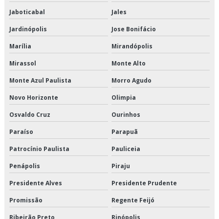
Transporte de cargas frias
Jaboticabal
Jales
Jardinópolis
Jose Bonifácio
Transporte de climatizados em são paulo
Marília
Mirandópolis
Transporte de climatizados em sp
Mirassol
Monte Alto
Transporte de climatizados preço
Monte Azul Paulista
Morro Agudo
Transporte de climatizados valor
Novo Horizonte
Olimpia
Transporte de congelados
Osvaldo Cruz
Ourinhos
Paraíso
Parapuã
Transporte de congelados em são paulo
Patrocínio Paulista
Pauliceia
Transporte de congelados em sp
Penápolis
Piraju
Transporte de congelados preço
Presidente Alves
Presidente Prudente
Transporte de congelados valor
Promissão
Regente Feijó
Ribeirão Preto
Rinópolis