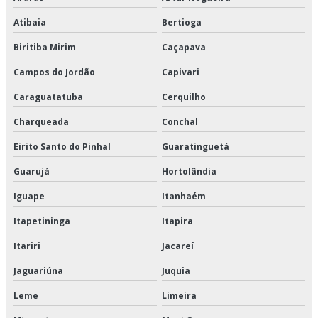
Serviço de transporte produtos refrigerados
Atibaia
Bertioga
Terceirização de armazenagem
Biritiba Mirim
Caçapava
Terceirização de armazenagem de produtos perecíveis
Campos do Jordão
Capivari
Terceirização de armazenagem para alimentos climatizados
Caraguatatuba
Cerquilho
Charqueada
Conchal
Terceirização de armazenagem para alimentos congelados
Eirito Santo do Pinhal
Guaratinguetá
Terceirização de armazenagem para alimentos refrigerados
Guarujá
Hortolândia
Terceirização de crossdocking
Iguape
Itanhaém
Terceirização de entregas fracionadas
Itapetininga
Itapira
Itariri
Jacareí
Terceirização de logística de alimentos
Jaguariúna
Juquia
Terceirização de logística de alimentos congelados
Leme
Limeira
Terceirização de logística para perecíveis