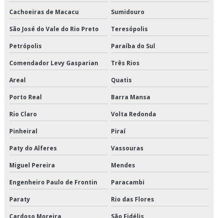
Distribuição de alimentos climatizados em sp
Cachoeiras de Macacu
Sumidouro
Distribuição de alimentos climatizados preço
São José do Vale do Rio Preto
Teresópolis
Distribuição de alimentos climatizados são paulo
Petrópolis
Paraíba do Sul
Distribuição de alimentos climatizados valor
Comendador Levy Gasparian
Três Rios
Areal
Quatis
Distribuição de alimentos congelados em sp
Porto Real
Barra Mansa
Distribuição de alimentos congelados preço
Rio Claro
Volta Redonda
Distribuição de alimentos congelados são paulo
Pinheiral
Piraí
Distribuição de alimentos congelados valor
Paty do Alferes
Vassouras
Miguel Pereira
Mendes
Distribuição de alimentos refrigerados em sp
Engenheiro Paulo de Frontin
Paracambi
Distribuição de alimentos refrigerados preço
Paraty
Rio das Flores
Distribuição de alimentos refrigerados são paulo
Cardoso Moreira
São Fidélis