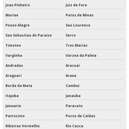
Joao Pinheiro
Juiz de Fora
Empresa de transporte fracionado de alimentos perecíveis
Muriae
Patos de Minas
Empresa de transporte interestadual
Pouso Alegre
Sao Lourenco
Sao Sebastiao do Paraiso
Serro
Empresa de transporte nordeste
Timoteo
Tres Marias
Empresa que transporta produtos congelados
Varginha
Varzea da Palma
Empresa que transporta produtos refrigerados
Andradas
Aracuai
Empresa transportadora de alimentos
Araguari
Araxa
Empresa transportadora de mercadorias
Borda da Mata
Cambui
Itajuba
Janauba
Empresas de armazenagem e logística em sp
Januaria
Paracatu
Empresas de cross docking
Patrocinio
Pocos de Caldas
Empresas de logística de alimentos
Ribeirao Vermelho
Rio Casca