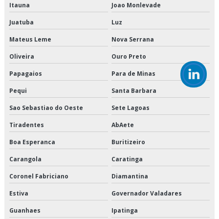
Itauna
Joao Monlevade
Empresa de transporte de alimentos congelados
Juatuba
Luz
Empresa de transporte de alimentos perecíveis
Mateus Leme
Nova Serrana
Empresa de transporte de carga refrigerada
Oliveira
Ouro Preto
Empresa de transporte de cargas fracionadas
Papagaios
Para de Minas
Empresa de transporte de climatizados
Pequi
Santa Barbara
Sao Sebastiao do Oeste
Sete Lagoas
Empresa de transporte de congelados
Tiradentes
AbAete
Empresa de transporte de mercadorias
Boa Esperanca
Buritizeiro
Empresa de transporte de refrigerados
Carangola
Caratinga
Empresa de transporte dedicado
Coronel Fabriciano
Diamantina
Estiva
Governador Valadares
Empresa de transporte dedicado de alimentos
Guanhaes
Ipatinga
Empresa de transporte e logística