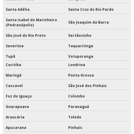
Transporte de refrigerado
Santa Adélia
Santa Cruz do Rio Pardo
Transporte de refrigerados em são paulo
Santa Isabel do Marinheiro
São Joaquim da Barra
(Pedranópolis)
Transporte de refrigerados em sp
São José do Rio Preto
Sertãozinho
Transporte de refrigerados preço
Severínia
Taquaritinga
Transporte de refrigerados valor
Tupã
Votuporanga
Transporte dedicado
Curitiba
Londrina
Maringá
Ponta Grossa
Transporte dedicado de alimentos preço
Cascavel
São José dos Pinhais
Transporte dedicado de alimentos são paulo
Foz do Iguaçu
Colombo
Transporte dedicado e fracionado
Guarapuava
Paranaguá
Transporte dedicado empresa
Araucária
Toledo
Apucarana
Pinhais
Transporte e distribuição logística