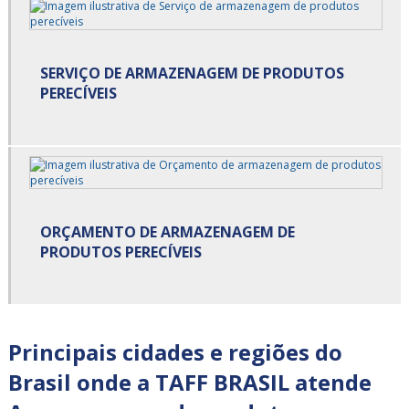
Carga cross docking
SERVIÇO DE ARMAZENAGEM DE PRODUTOS
Carga de alimentos
PERECÍVEIS
Carga de alimentos refrigerados
Carga fracionada
Carga fracionada e dedicada
Carga fracionada transportadora
ORÇAMENTO DE ARMAZENAGEM DE
PRODUTOS PERECÍVEIS
Cargas fracionadas são paulo
Centro de cross docking
Principais cidades e regiões do
Centro de distribuição cross docking
Brasil onde a TAFF BRASIL atende
Cross docking empresas