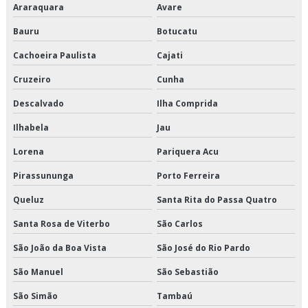
Araraquara
Avare
Transportadora de alimentos sp
Bauru
Botucatu
Transportadora de carga fracionada em sp
Cachoeira Paulista
Cajati
Transportadora de carga refrigerada
Cruzeiro
Cunha
Transportadora de carga refrigerada sp
Descalvado
Ilha Comprida
Transportadora de cargas fracionadas
Ilhabela
Jau
Lorena
Pariquera Acu
Transportadora de produtos alimentícios
Pirassununga
Porto Ferreira
Transportadora de produtos congelados
Queluz
Santa Rita do Passa Quatro
Transportadora de produtos refrigerados
Santa Rosa de Viterbo
São Carlos
Transportadora fracionado
São João da Boa Vista
São José do Rio Pardo
São Manuel
São Sebastião
Transportadora fracionado são paulo
São Simão
Tambaú
Transportadora fracionado sp