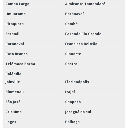
Campo Largo
Almirante Tamandaré
Transporte e logística
Umuarama
Paranavaí
Transporte fracionado de alimentos perecíveis
Piraquara
Cambé
Transporte fracionado de alimentos perecíveis em sp
Sarandi
Fazenda Rio Grande
Paranavaí
Francisco Beltrão
Transporte fracionado de alimentos perecíveis preço
Pato Branco
Cianorte
Transporte fracionado de alimentos perecíveis são paulo
Telêmaco Borba
Castro
Transporte fracionado de alimentos perecíveis valor
Rolândia
Transporte fracionado são paulo
Joinville
Florianópolis
Blumenau
Itajaí
Transporte produtos congelados em são paulo
São José
Chapecó
Transporte produtos congelados em sp
Criciúma
Jaraguá do sul
Transporte produtos congelados preço
Lages
Palhoça