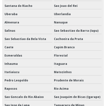
Empresas de logística e armazenagem
Santana do Riacho
Sao Joao del Rei
Uberaba
Uberlandia
Empresas de logística refrigerada
Almenara
Nanuque
Empresas de transportes fracionados
Salinas
Sao Sebastiao da Barra (Iapu)
Empresas que fazem cross docking
Sao Sebastiao da Bela Vista
Cachoeira da Prata
Empresas que fazem transporte de mercadorias
Caete
Capim Branco
Esmeraldas
Florestal
Empresas transportadoras de carga fracionada
Inhauma
Itaguara
Entrega de congelados em sp
Itatiaiucu
Matozinhos
Entrega de congelados preço
Pedro Leopoldo
Prudente de Morais
Entrega de congelados são paulo
Raposos
Rio Acima
Entrega de congelados valor
Sao Goncalo do Rio Abaixo
Sao Joaquim de Bicas (Igarape)
Sao Jose da Lapa
Taquaracu de Minas