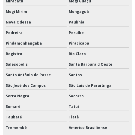
Miracatu
Mogi Guaçu
Terceirização de transporte de alimentos perecíveis
Mogi Mirim
Mongaguá
Terceirização de transporte de climatizados
Nova Odessa
Paulínia
Pedreira
Peruíbe
Terceirização de transporte de congelados
Pindamonhangaba
Piracicaba
Terceirização de transporte de refrigerados
Registro
Rio Claro
Terceirização de transporte dedicado de alimentos
Salesópolis
Santa Bárbara d Oeste
Terceirização de transporte fracionado de alimentos perecíveis
Santo Antônio de Posse
Santos
São José dos Campos
São Luís do Paraitinga
Terceirização de transporte produtos congelados
Serra Negra
Socorro
Terceirização de transporte produtos refrigerados
Sumaré
Tatuí
Transportadora de alimentos
Taubaté
Tietê
Transportadora de alimentos perecíveis
Tremembé
Américo Brasiliense