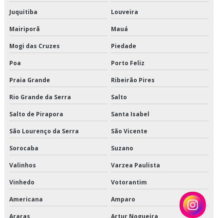
Serviço de logística de alimentos
Juquitiba
Louveira
Mairiporã
Mauá
Serviço de logística de alimentos congelados
Mogi das Cruzes
Piedade
Serviço de logística para perecíveis
Poa
Porto Feliz
Serviço de transporte de alimentos perecíveis
Praia Grande
Ribeirão Pires
Serviço de transporte de climatizados
Rio Grande da Serra
Salto
Salto de Pirapora
Santa Isabel
Serviço de transporte de congelados
São Lourenço da Serra
São Vicente
Serviço de transporte de refrigerados
Sorocaba
Suzano
Serviço de transporte dedicado de alimentos
Valinhos
Varzea Paulista
Serviço de transporte fracionado de alimentos perecíveis
Vinhedo
Votorantim
Americana
Amparo
Serviço de transporte produtos congelados
Araras
Artur Nogueira