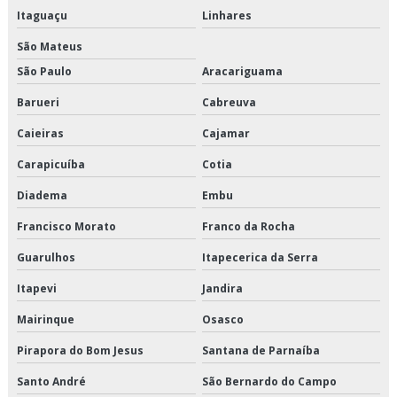
Orçamento de transporte de refrigerados
Itaguaçu
Linhares
São Mateus
Orçamento de transporte dedicado de alimentos
São Paulo
Aracariguama
Orçamento de transporte fracionado de alimentos perecíveis
Barueri
Cabreuva
Orçamento de transporte produtos congelados
Caieiras
Cajamar
Carapicuíba
Cotia
Orçamento de transporte produtos refrigerados
Diadema
Embu
Serviço de armazenagem de produtos perecíveis
Francisco Morato
Franco da Rocha
Serviço de armazenagem para alimentos climatizados
Guarulhos
Itapecerica da Serra
Serviço de armazenagem para alimentos congelados
Itapevi
Jandira
Serviço de armazenagem para alimentos refrigerados
Mairinque
Osasco
Pirapora do Bom Jesus
Santana de Parnaíba
Serviço de armazenamento refrigerado
Santo André
São Bernardo do Campo
Serviço de cross docking