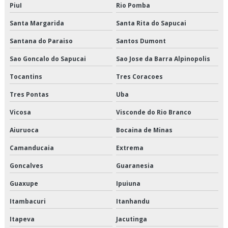
Logística especializada em cargas climatizadas sp
PiuI
Rio Pomba
Santa Margarida
Santa Rita do Sapucai
Logística para empresas de alimentos
Santana do Paraiso
Santos Dumont
Logística para perecíveis em são paulo
Sao Goncalo do Sapucai
Sao Jose da Barra Alpinopolis
Logística para perecíveis em sp
Tocantins
Tres Coracoes
Logística para perecíveis preço
Tres Pontas
Uba
Vicosa
Visconde do Rio Branco
Logística para perecíveis valor
Aiuruoca
Bocaina de Minas
Orçamento de armazenagem de produtos perecíveis
Camanducaia
Extrema
Orçamento de distribuição de alimentos climatizados
Goncalves
Guaranesia
Orçamento de distribuição de alimentos congelados
Guaxupe
Ipuiuna
Itambacuri
Itanhandu
Orçamento de distribuição de alimentos refrigerados
Itapeva
Jacutinga
Orçamento de entrega de congelados