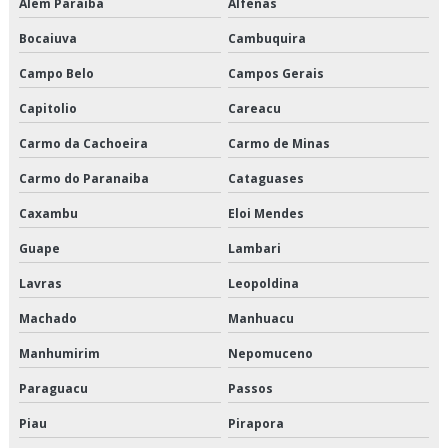
Alem Paraiba
Alfenas
Logística de alimentos congelados preço
Bocaiuva
Cambuquira
Logística de alimentos congelados são paulo
Campo Belo
Campos Gerais
Capitolio
Careacu
Logística de alimentos congelados valor
Carmo da Cachoeira
Carmo de Minas
Logística de alimentos em sp
Carmo do Paranaiba
Cataguases
Logística de alimentos preço
Caxambu
Eloi Mendes
Logística de alimentos são paulo
Guape
Lambari
Lavras
Leopoldina
Logística de alimentos valor
Machado
Manhuacu
Logística de entrega de alimentos
Manhumirim
Nepomuceno
Logística especializada em cargas climatizadas
Paraguacu
Passos
Logística especializada em cargas climatizadas em são paulo
Piau
Pirapora