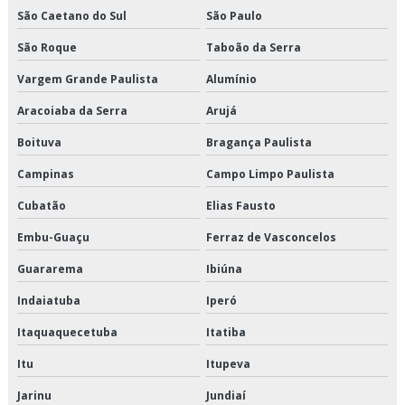
São Caetano do Sul
São Paulo
Serviço de crossdocking
São Roque
Taboão da Serra
Serviço de distribuição de alimentos climatizados
Vargem Grande Paulista
Alumínio
Aracoiaba da Serra
Arujá
Serviço de distribuição de alimentos congelados
Boituva
Bragança Paulista
Serviço de distribuição de alimentos refrigerados
Campinas
Campo Limpo Paulista
Serviço de entrega de congelados
Cubatão
Elias Fausto
Serviço de entrega de perecíveis
Embu-Guaçu
Ferraz de Vasconcelos
Guararema
Ibiúna
Serviço de entrega de perecíveis em são paulo
Indaiatuba
Iperó
Serviço de entrega de perecíveis em sp
Itaquaquecetuba
Itatiba
Serviço de entrega de refrigerados
Itu
Itupeva
Serviço de entregas fracionadas
Jarinu
Jundiaí