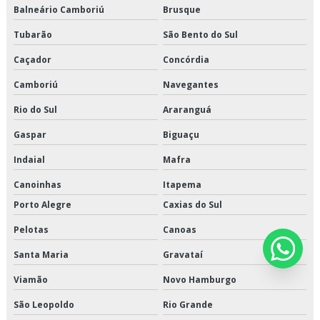
Transporte produtos congelados valor
Balneário Camboriú
Brusque
Tubarão
São Bento do Sul
Transporte produtos refrigerados em são paulo
Caçador
Concórdia
Transporte produtos refrigerados em sp
Camboriú
Navegantes
Transporte produtos refrigerados preço
Rio do Sul
Araranguá
Transporte refrigerado de alimentos
Gaspar
Biguaçu
Transporte refrigerado fracionado
Indaial
Mafra
Canoinhas
Itapema
Porto Alegre
Caxias do Sul
Pelotas
Canoas
Santa Maria
Gravataí
Viamão
Novo Hamburgo
São Leopoldo
Rio Grande