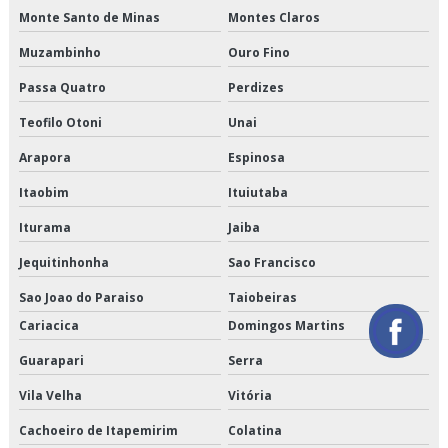
Monte Santo de Minas
Montes Claros
Orçamento de entrega de perecíveis
Muzambinho
Ouro Fino
Orçamento de entrega de refrigerados
Passa Quatro
Perdizes
Orçamento de entregas fracionadas
Teofilo Otoni
Unai
Arapora
Espinosa
Orçamento de logística de alimentos
Itaobim
Ituiutaba
Orçamento de logística de alimentos congelados
Iturama
Jaiba
Orçamento de logística para perecíveis
Jequitinhonha
Sao Francisco
Orçamento de serviço de entrega de perecíveis
Sao Joao do Paraiso
Taiobeiras
Cariacica
Domingos Martins
Orçamento de transporte de alimentos perecíveis
Guarapari
Serra
Orçamento de transporte de climatizados
Vila Velha
Vitória
Orçamento de transporte de congelados
Cachoeiro de Itapemirim
Colatina