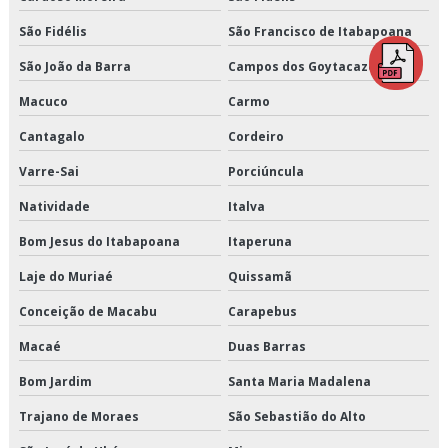
Distribuição de alimentos refrigerados valor
São Fidélis
São Francisco de Itabapoana
São João da Barra
Campos dos Goytacazes
Distribuição de cargas logística
Macuco
Carmo
Distribuição de congelados e climatizados
Cantagalo
Cordeiro
Distribuição de refrigerados e climatizados
Varre-Sai
Porciúncula
Distribuição de refrigerados e congelados
Natividade
Italva
Distribuição fracionada
Bom Jesus do Itabapoana
Itaperuna
Laje do Muriaé
Quissamã
Distribuidora de cargas
Conceição de Macabu
Carapebus
Empresa de armazenagem
Macaé
Duas Barras
Empresa de armazenagem de cargas
Bom Jardim
Santa Maria Madalena
Empresa de armazenagem de produtos perecíveis
Trajano de Moraes
São Sebastião do Alto