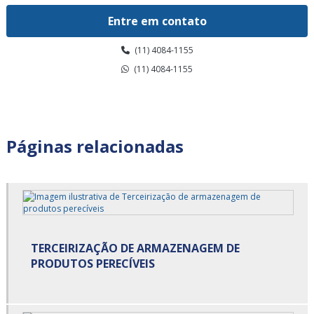
Armazenagem para alimentos climatizados valor
Entre em contato
Armazenagem para alimentos congelados em sp
(11) 4084-1155
Armazenagem para alimentos congelados preço
(11) 4084-1155
Armazenagem para alimentos congelados são paulo
Armazenagem para alimentos congelados valor
Páginas relacionadas
Armazenagem para alimentos refrigerados em sp
Armazenagem para alimentos refrigerados preço
Armazenagem para alimentos refrigerados são paulo
TERCEIRIZAÇÃO DE ARMAZENAGEM DE
Armazenagem para alimentos refrigerados valor
PRODUTOS PERECÍVEIS
Armazenagem refrigerada
Armazenamento cross docking