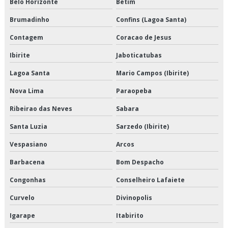
Belo Horizonte
Betim
Empresa de distribuição e logística
Brumadinho
Confins (Lagoa Santa)
Contagem
Coracao de Jesus
Empresa de entrega de congelados
Ibirite
Jaboticatubas
Empresa de entrega de perecíveis
Lagoa Santa
Mario Campos (Ibirite)
Empresa de entrega de refrigerados
Nova Lima
Paraopeba
Empresa de entregas fracionadas
Ribeirao das Neves
Sabara
Empresa de logística de alimentos congelados
Santa Luzia
Sarzedo (Ibirite)
Vespasiano
Arcos
Empresa de logística e transporte
Barbacena
Bom Despacho
Empresa de logística e transporte de cargas
Congonhas
Conselheiro Lafaiete
Empresa de logística para perecíveis
Curvelo
Divinopolis
Empresa de transporte de alimentos a granel
Igarape
Itabirito