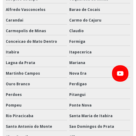
Entrega de perecíveis em sp
Alfredo Vasconcelos
Barao de Cocais
Entrega de perecíveis são paulo
Carandai
Carmo do Cajuru
Entrega de refrigerados em sp
Carmopolis de Minas
Claudio
Entrega de refrigerados preço
Conceicao do Mato Dentro
Formiga
Itabira
Itapecerica
Entrega de refrigerados são paulo
Lagoa da Prata
Mariana
Entrega de refrigerados valor
Martinho Campos
Nova Era
Entregas fracionadas em sp
Ouro Branco
Perdigao
Entregas fracionadas são paulo
Perdoes
Pitangui
Frete carga fracionada
Pompeu
Ponte Nova
Rio Piracicaba
Santa Maria de Itabira
Logística cross docking
Santo Antonio do Monte
Sao Domingos do Prata
Logística de alimentos congelados em sp